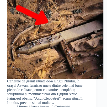
Carierele de granit situate de-a lungul Nilului, în
orașul Aswan, furnizau unele dintre cele mai bune
pietre de calitate pentru construirea templelor,
sculpturilor și monumentelor din Egiptul Antic.
Faimosul obelisc “Acul Cleopatrei”, acum situat în
Londra, precum și mai multe…
Miruna Alexandrescu
Curiozități