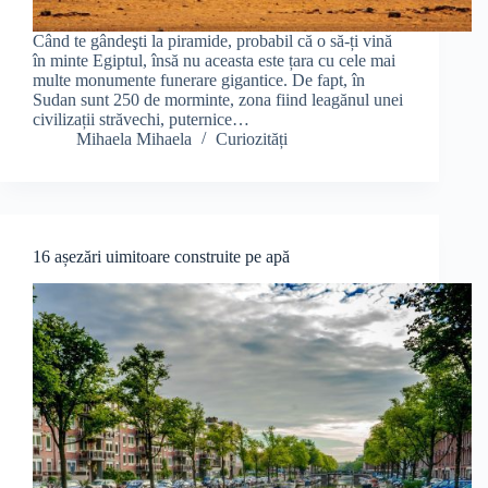
Când te gândeşti la piramide, probabil că o să-ți vină
în minte Egiptul, însă nu aceasta este țara cu cele mai
multe monumente funerare gigantice. De fapt, în
Sudan sunt 250 de morminte, zona fiind leagănul unei
civilizații străvechi, puternice…
Mihaela Mihaela
Curiozități
16 așezări uimitoare construite pe apă