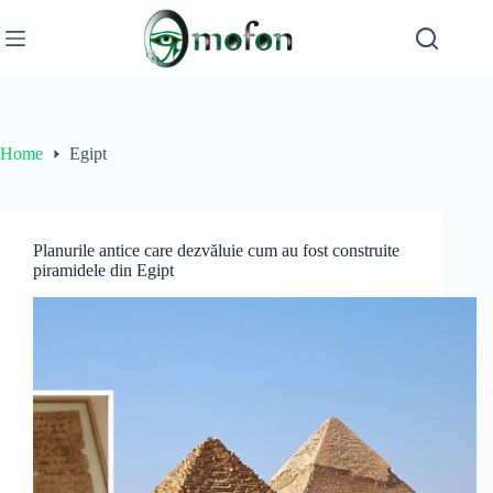
Skip
to
content
Home
Egipt
Planurile antice care dezvăluie cum au fost construite
piramidele din Egipt