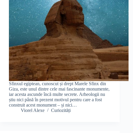
Sfinxul egiptean, cunoscut și drept Marele Sfinx din
Giza, este unul dintre cele mai fascinante monumente,
iar acesta ascunde încă multe secrete. Arheologii nu
știu nici până în prezent motivul pentru care a fost
construit acest monument – și nici…
Viorel Alexe
Curiozități