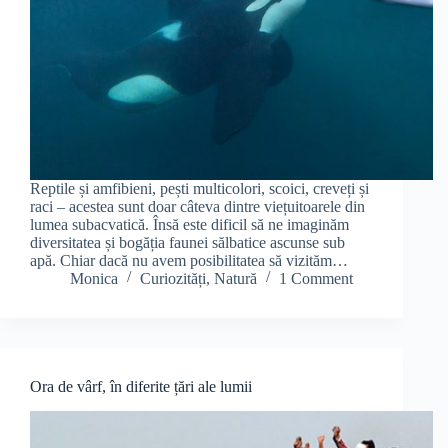
Reptile și amfibieni, pești multicolori, scoici, creveți și
raci – acestea sunt doar câteva dintre viețuitoarele din
lumea subacvatică. Însă este dificil să ne imaginăm
diversitatea și bogăția faunei sălbatice ascunse sub
apă. Chiar dacă nu avem posibilitatea să vizităm…
Monica
Curiozități
,
Natură
1 Comment
Ora de vârf, în diferite țări ale lumii