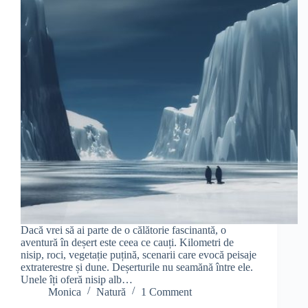
Dacă vrei să ai parte de o călătorie fascinantă, o
aventură în deșert este ceea ce cauți. Kilometri de
nisip, roci, vegetație puțină, scenarii care evocă peisaje
extraterestre și dune. Deșerturile nu seamănă între ele.
Unele îți oferă nisip alb…
Monica
Natură
1 Comment