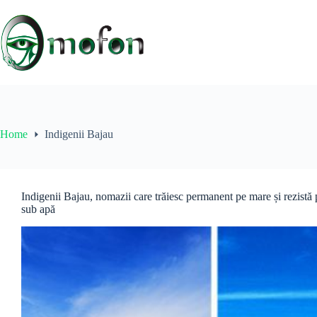
Skip
to
content
Home
Indigenii Bajau
Indigenii Bajau, nomazii care trăiesc permanent pe mare și rezistă
sub apă