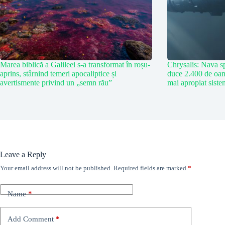
Marea biblică a Galileei s-a transformat în roșu-
Chrysalis: Nava sp
aprins, stârnind temeri apocaliptice și
duce 2.400 de oam
avertismente privind un „semn rău”
mai apropiat siste
Leave a Reply
Your email address will not be published.
Required fields are marked
*
Name
*
Add Comment
*