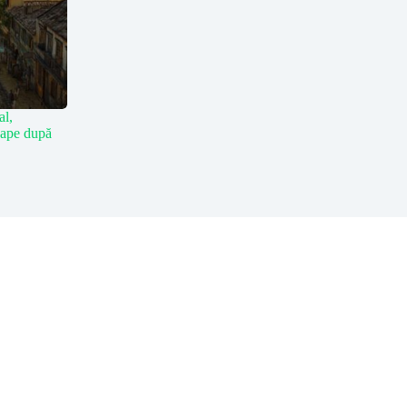
al,
 ape după