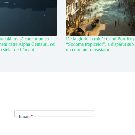
ațială uriașă care ar putea
De la glorie la ruină: Când Port Roy
eni către Alpha Centauri, cel
“Sodoma tropicelor”, a dispărut sub
m stelar de Pământ
un cutremur devastator
Email
*