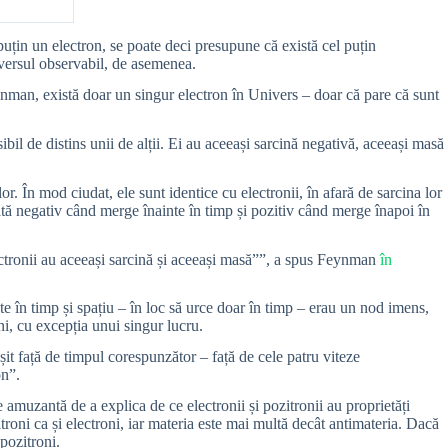
uțin un electron, se poate deci presupune că există cel puțin
rsul observabil, de asemenea.
ynman, există doar un singur electron în Univers – doar că pare că sunt
ibil de distins unii de alții. Ei au aceeași sarcină negativă, aceeași masă
or. În mod ciudat, ele sunt identice cu electronii, în afară de sarcina lor
rcată negativ când merge înainte în timp și pozitiv când merge înapoi în
lectronii au aceeași sarcină și aceeași masă””, a spus Feynman
în
te în timp și spațiu – în loc să urce doar în timp – erau un nod imens,
ni, cu excepția unui singur lucru.
eșit față de timpul corespunzător – față de cele patru viteze
on”.
e amuzantă de a explica de ce electronii și pozitronii au proprietăți
roni ca și electroni, iar materia este mai multă decât antimateria. Dacă
 pozitroni.