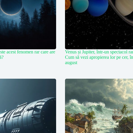
ste acest fenomen rar care are
Venus și Jupiter, într-un spectacol ra
ră?
Cum să vezi apropierea lor pe cer, î
august