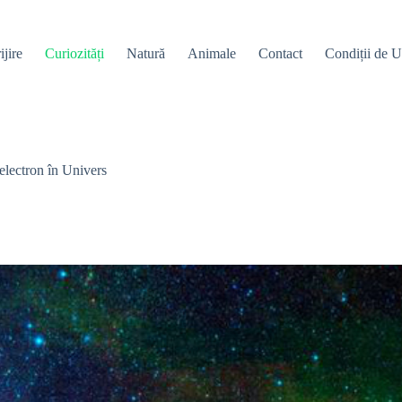
ijire
Curiozități
Natură
Animale
Contact
Condiții de Ut
electron în Univers