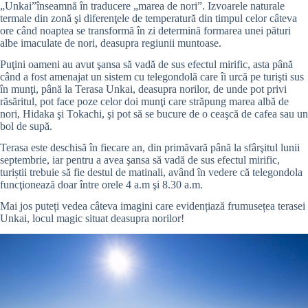
„Unkai”înseamnă în traducere „marea de nori”. Izvoarele naturale
termale din zonă şi diferenţele de temperatură din timpul celor câteva
ore când noaptea se transformă în zi determină formarea unei pături
albe imaculate de nori, deasupra regiunii muntoase.
Puţini oameni au avut şansa să vadă de sus efectul mirific, asta până
când a fost amenajat un sistem cu telegondolă care îi urcă pe turişti sus
în munţi, până la Terasa Unkai, deasupra norilor, de unde pot privi
răsăritul, pot face poze celor doi munţi care străpung marea albă de
nori, Hidaka şi Tokachi, şi pot să se bucure de o ceaşcă de cafea sau un
bol de supă.
Terasa este deschisă în fiecare an, din primăvară până la sfârşitul lunii
septembrie, iar pentru a avea şansa să vadă de sus efectul mirific,
turiștii trebuie să fie destul de matinali, având în vedere că telegondola
funcţionează doar între orele 4 a.m şi 8.30 a.m.
Mai jos puteți vedea câteva imagini care evidențiază frumusețea terasei
Unkai, locul magic situat deasupra norilor!