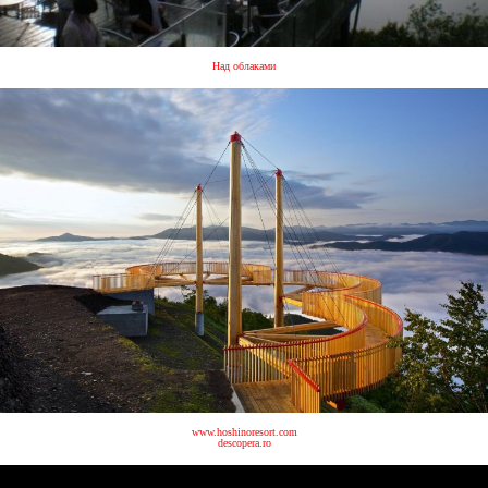
Над облаками
www.hoshinoresort.com
descopera.ro