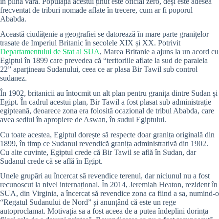
în plină vară. Populația acestui ținut este oficial zero, deși este adesea
frecventat de triburi nomade aflate în trecere, cum ar fi poporul
Ababda.
Această ciudățenie a geografiei se datorează în mare parte granițelor
trasate de Imperiul Britanic în secolele XIX și XX. Potrivit
Departamentului de Stat al SUA
, Marea Britanie a ajuns la un acord cu
Egiptul în 1899 care prevedea că “teritoriile aflate la sud de paralela
22” aparțineau Sudanului, ceea ce ar plasa Bir Tawil sub control
sudanez.
În 1902, britanicii au întocmit un alt plan pentru granița dintre Sudan și
Egipt. În cadrul acestui plan, Bir Tawil a fost plasat sub administrație
egipteană, deoarece zona era folosită ocazional de tribul Ababda, care
avea sediul în apropiere de Aswan, în sudul Egiptului.
Cu toate acestea, Egiptul dorește să respecte doar granița originală din
1899, în timp ce Sudanul revendică granița administrativă din 1902.
Cu alte cuvinte, Egiptul crede că Bir Tawil se află în Sudan, dar
Sudanul crede că se află în Egipt.
Unele grupări au încercat să revendice terenul, dar niciunul nu a fost
recunoscut la nivel internațional. În 2014, Jeremiah Heaton, rezident în
SUA, din Virginia, a încercat să revendice zona ca fiind a sa, numind-o
“Regatul Sudanului de Nord” și anunțând că este un rege
autoproclamat. Motivația sa a fost aceea de a putea îndeplini dorința