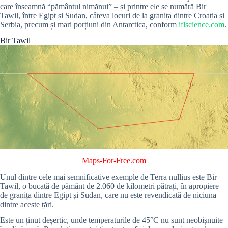
care înseamnă “pământul nimănui” – și printre ele se numără Bir
Tawil, între Egipt și Sudan, câteva locuri de la granița dintre Croația și
Serbia, precum și mari porțiuni din Antarctica, conform
iflscience.com
.
Bir Tawil
Maps-For-Free.com
Unul dintre cele mai semnificative exemple de Terra nullius este Bir
Tawil, o bucată de pământ de 2.060 de kilometri pătrați, în apropiere
de granița dintre Egipt și Sudan, care nu este revendicată de niciuna
dintre aceste țări.
Este un ținut deșertic, unde temperaturile de 45°C nu sunt neobișnuite