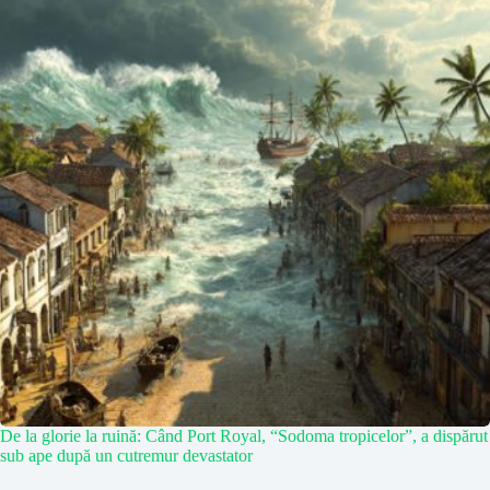
De la glorie la ruină: Când Port Royal, “Sodoma tropicelor”, a dispărut
sub ape după un cutremur devastator