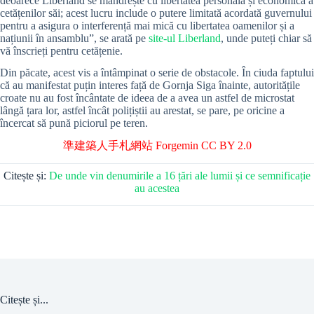
deoarece Liberland se mândrește cu libertatea personală și economică a
cetățenilor săi; acest lucru include o putere limitată acordată guvernului
pentru a asigura o interferență mai mică cu libertatea oamenilor și a
națiunii în ansamblu”, se arată pe
site-ul Liberland
, unde puteți chiar să
vă înscrieți pentru cetățenie.
Din păcate, acest vis a întâmpinat o serie de obstacole. În ciuda faptului
că au manifestat puțin interes față de Gornja Siga înainte, autoritățile
croate nu au fost încântate de ideea de a avea un astfel de microstat
lângă țara lor, astfel încât polițiștii au arestat, se pare, pe oricine a
încercat să pună piciorul pe teren.
準建築人手札網站 Forgemin
CC BY 2.0
Citește și:
De unde vin denumirile a 16 țări ale lumii și ce semnificație
au acestea
Citește și...