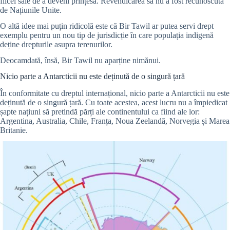
fiicei sale de a deveni prințesă. Revendicarea sa nu a fost recunoscută
de Națiunile Unite.
O altă idee mai puțin ridicolă este că Bir Tawil ar putea servi drept
exemplu pentru un nou tip de jurisdicție în care populația indigenă
deține drepturile asupra terenurilor.
Deocamdată, însă, Bir Tawil nu aparține nimănui.
Nicio parte a Antarcticii nu este deținută de o singură țară
În conformitate cu dreptul internațional, nicio parte a Antarcticii nu este
deținută de o singură țară. Cu toate acestea, acest lucru nu a împiedicat
șapte națiuni să pretindă părți ale continentului ca fiind ale lor:
Argentina, Australia, Chile, Franța, Noua Zeelandă, Norvegia și Marea
Britanie.