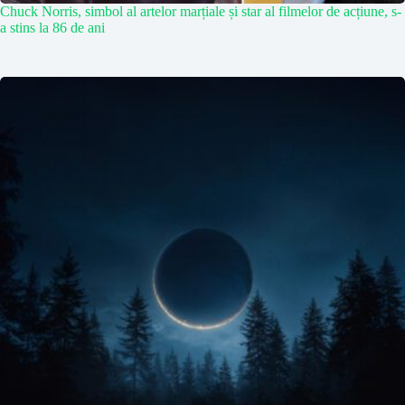
Chuck Norris, simbol al artelor marțiale și star al filmelor de acțiune, s-
a stins la 86 de ani