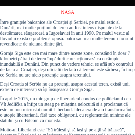
NASA
Între granițele balcanice ale Croației și Serbiei, pe malul estic al
Dunării, mai multe porțiuni de teren au fost intens disputate de la
destrămarea sângeroasă a Iugoslaviei în anii 1990. Pe malul vestic al
fluviului există o problemă opusă: patru sau mai multe terenuri nu sunt
revendicate de niciuna dintre țări.
Gornja Siga este cea mai mare dintre aceste zone, constând în doar 7
kilometri pătrați de teren împădurit care acționează ca o câmpie
inundabilă a Dunării. Din punct de vedere tehnic, se află sub controlul
de facto al Croației, deși oficialii declară că terenul este sârbesc, în timp
ce Serbia nu are nicio pretenție asupra terenului.
Deși Croația și Serbia nu au pretenții asupra acestui teren, există unii
extrem de interesați să își însușească Gornja Siga.
În aprilie 2015, un mic grup de libertarieni condus de politicianul ceh
Vít Jedlička a înfipt un steag pe mlaștina nelocuită și a proclamat că
este un nou microstat numit Liberland. Ideea era de a o transforma într-
o utopie libertariană, fără taxe obligatorii, cu reglementări minime ale
statului și cu Bitcoin ca monedă.
Motto-ul Liberland este “Să trăieşti şi să laşi şi pe alţii să trăiască”,