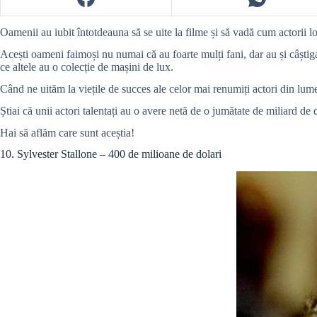
Oamenii au iubit întotdeauna să se uite la filme și să vadă cum actorii l
Acești oameni faimoși nu numai că au foarte mulți fani, dar au și câștigat
ce altele au o colecție de mașini de lux.
Când ne uităm la viețile de succes ale celor mai renumiți actori din lume
Știai că unii actori talentați au o avere netă de o jumătate de miliard de
Hai să aflăm care sunt aceștia!
10. Sylvester Stallone – 400 de milioane de dolari