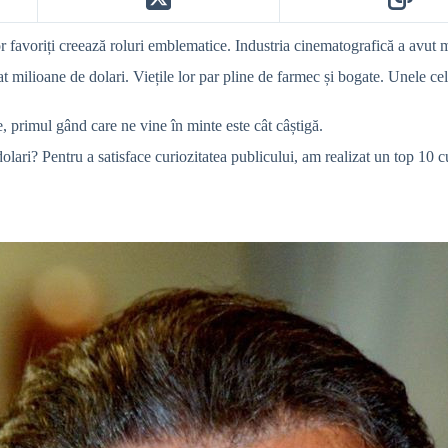
or favoriți creează roluri emblematice. Industria cinematografică a avut m
 milioane de dolari. Viețile lor par pline de farmec și bogate. Unele cele
, primul gând care ne vine în minte este cât câștigă.
 dolari? Pentru a satisface curiozitatea publicului, am realizat un top 10 