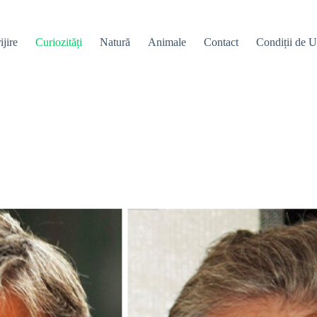
ijire
Curiozități
Natură
Animale
Contact
Condiții de Ut