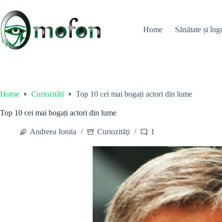
Skip
to
content
Home
Sănătate și îngr
Home
Curiozități
Top 10 cei mai bogați actori din lume
Top 10 cei mai bogați actori din lume
Andreea Ionita
Curiozități
1