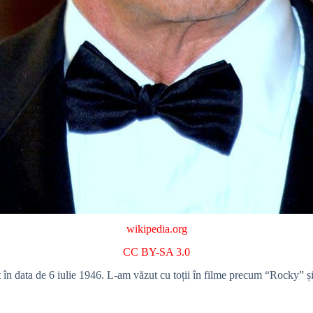
wikipedia.org
CC BY-SA 3.0
cut în data de 6 iulie 1946. L-am văzut cu toții în filme precum “Rocky”