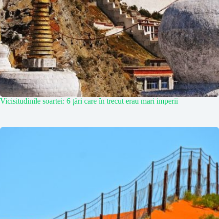
Vicisitudinile soartei: 6 țări care în trecut erau mari imperii