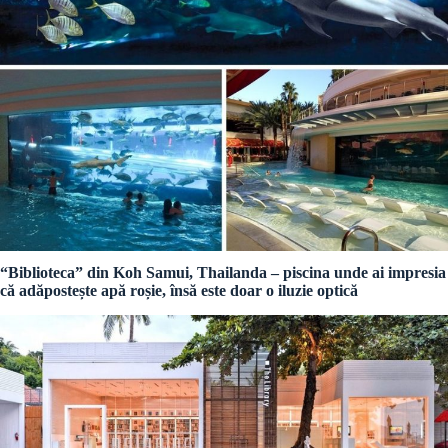
“Biblioteca” din Koh Samui, Thailanda – piscina unde ai impresia
că adăpostește apă roșie, însă este doar o iluzie optică