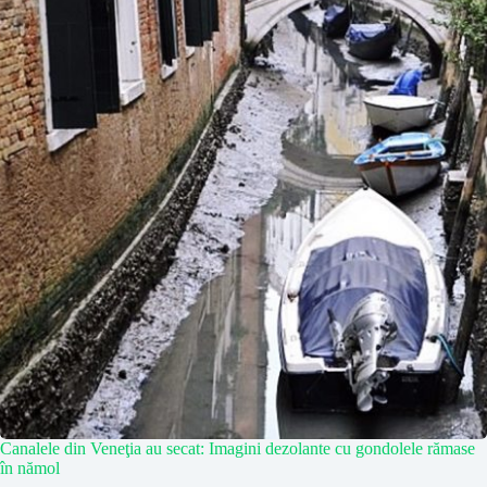
Canalele din Veneţia au secat: Imagini dezolante cu gondolele rămase
în nămol