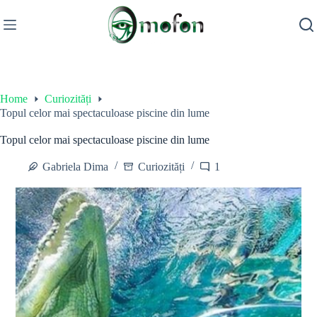
Skip
to
content
Home
Curiozități
Topul celor mai spectaculoase piscine din lume
Topul celor mai spectaculoase piscine din lume
Gabriela Dima
Curiozități
1