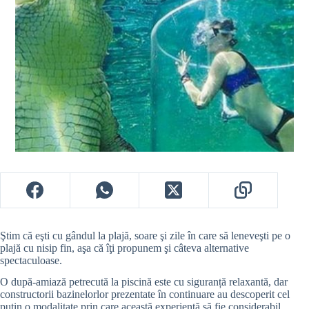
Ştim că eşti cu gândul la plajă, soare şi zile în care să leneveşti pe o
plajă cu nisip fin, aşa că îţi propunem şi câteva alternative
spectaculoase.
O după-amiază petrecută la piscină este cu siguranță relaxantă, dar
constructorii bazinelorlor prezentate în continuare au descoperit cel
puțin o modalitate prin care această experiență să fie considerabil