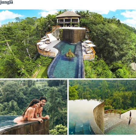
junglă