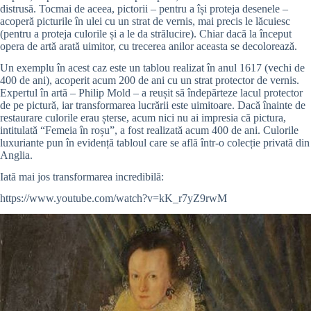
distrusă. Tocmai de aceea, pictorii – pentru a își proteja desenele –
acoperă picturile în ulei cu un strat de vernis, mai precis le lăcuiesc
(pentru a proteja culorile și a le da strălucire). Chiar dacă la început
opera de artă arată uimitor, cu trecerea anilor aceasta se decolorează.
Un exemplu în acest caz este un tablou realizat în anul 1617 (vechi de
400 de ani), acoperit acum 200 de ani cu un strat protector de vernis.
Expertul în artă – Philip Mold – a reușit să îndepărteze lacul protector
de pe pictură, iar transformarea lucrării este uimitoare. Dacă înainte de
restaurare culorile erau șterse, acum nici nu ai impresia că pictura,
intitulată “Femeia în roșu”, a fost realizată acum 400 de ani. Culorile
luxuriante pun în evidență tabloul care se află într-o colecție privată din
Anglia.
Iată mai jos transformarea incredibilă:
https://www.youtube.com/watch?v=kK_r7yZ9rwM