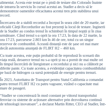
alimentat. Acesta este testat pe o pistă de testare din Colorado înainte
de intrarea în serviciu în cursul acestui an. Stadler a decis să le
demonstreze oamenilor eficacitatea acestui tren prin stabilirea unui
record.
Încercarea de a stabili recordul a început în seara zilei de 20 martie, iar
oficialii Cărţii Recordurilor au fost prezenți la locul de testare. Inginerii
de la Stadler au condus trenul în schimburi în timpul nopții și în ziua
următoare. Când trenul s-a oprit la ora 17:23, în data de 22 martie, la
ora 17:23, parcursese 2.803 km în 46 de ore, totul cu un singur
rezervor de combustibil. Această distanță este de șase ori mai mare
decât autonomia anunțată de FLIRT H2 – 460 km.
Cu toate acestea, este puțin probabil să fie reprodusă în scenarii din
viața reală, deoarece trenul nu s-a oprit și nu a pornit de mai multe ori
în timpul încercării de înregistrare a recordului și nici nu a călătorit pe
diferite pante. Cu toate acestea, a evidențiat capacitatea combustibilului
pe bază de hidrogen ca sursă potențială de energie pentru trenuri.
În 2023, Autoritatea de Transport pentru Statul California a comandat
patru trenuri FLIRT H2 cu patru vagoane, vizând o capacitate mai
mare de pasageri.
“Stadler se concentrează în mod constant pe viitorul transportului
feroviar cu sisteme de acționare alternative prin dezvoltarea continuă
de tehnologii inovatoare”, a declarat Martin Ritter, CEO al Stadler, într-