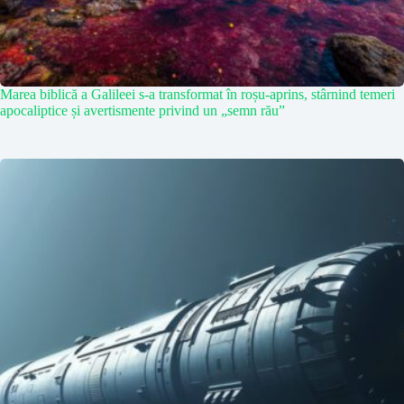
Marea biblică a Galileei s-a transformat în roșu-aprins, stârnind temeri
apocaliptice și avertismente privind un „semn rău”