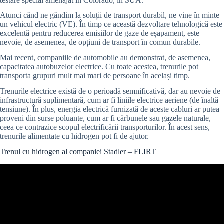
testare special amenajat în Colorado, în SUA.
Atunci când ne gândim la soluții de transport durabil, ne vine în minte
un vehicul electric (VE). În timp ce această dezvoltare tehnologică este
excelentă pentru reducerea emisiilor de gaze de eșapament, este
nevoie, de asemenea, de opțiuni de transport în comun durabile.
Mai recent, companiile de automobile au demonstrat, de asemenea,
capacitatea autobuzelor electrice. Cu toate acestea, trenurile pot
transporta grupuri mult mai mari de persoane în același timp.
Trenurile electrice există de o perioadă semnificativă, dar au nevoie de
infrastructură suplimentară, cum ar fi liniile electrice aeriene (de înaltă
tensiune). În plus, energia electrică furnizată de aceste cabluri ar putea
proveni din surse poluante, cum ar fi cărbunele sau gazele naturale,
ceea ce contrazice scopul electrificării transporturilor. În acest sens,
trenurile alimentate cu hidrogen pot fi de ajutor.
Trenul cu hidrogen al companiei Stadler – FLIRT