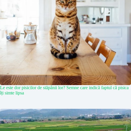
Le este dor pisicilor de stăpânii lor? Semne care indică faptul că pisica
îți simte lipsa