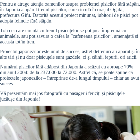
Pentru a atrage atenția oamenilor asupra problemei pisicilor fără stăpân,
în Japonia a apărut trenul pisicilor, care circulă în orașul Ogaki,
prefectura Gifu. Datorită acestui proiect minunat, iubitorii de pisici pot
adopta felinele fără stăpân.
Toți cei care circulă cu trenul pisicuțelor se pot juca împreună cu
animalele, sau pot savura o cafea la ”cafeneaua pisicilor”, amenajată și
aceasta tot în tren.
Proiectul japonezilor este unul de succes, astfel detrenuri au apărut și în
alte țări și nu doar pisicuțele sunt gazdele, ci și câinii, iepurii, ori aricii.
Numărul pisicilor fără adăpost din Japonia a scăzut cu aproape 70%
din anul 2004: de la 237.000 la 72.000. Astfel că, se poate spune că
proiectele japonezilor – întreprinse de-a lungul timpului – chiar au avut
succes.
Vă prezentăm mai jos fotografii cu pasagerii fericiți și pisicuțele
jucăușe din Japonia!