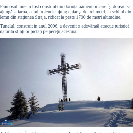
Faimosul tunel a fost construit din dorința oamenilor care își doreau să
ajungă și iarna, când troienele ajung chiar şi de trei metri, la schitul din
lemn din stațiunea Straja, ridicat la peste 1700 de metri altitudine.
Tunelul, construit în anul 2006, a devenit o adevărată atracție turistică,
datorită sfinților pictați pe pereții acestuia.