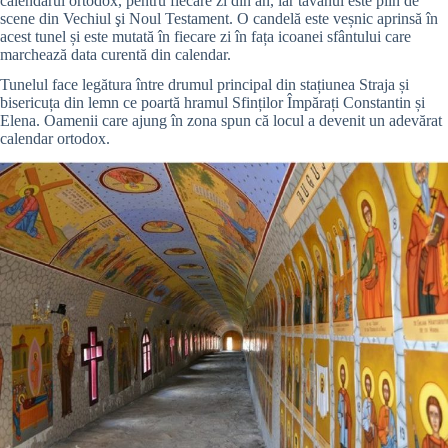
calendarul ortodox, pentru fiecare zi din an, iar tavanul este plin de
scene din Vechiul şi Noul Testament. O candelă este veșnic aprinsă în
acest tunel și este mutată în fiecare zi în fața icoanei sfântului care
marchează data curentă din calendar.
Tunelul face legătura între drumul principal din stațiunea Straja și
bisericuța din lemn ce poartă hramul Sfinților Împărați Constantin și
Elena. Oamenii care ajung în zona spun că locul a devenit un adevărat
calendar ortodox.