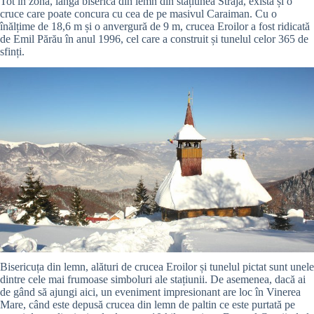
Tot în zonă, lângă biserica din lemn din stațiunea Straja, există și o
cruce care poate concura cu cea de pe masivul Caraiman. Cu o
înălțime de 18,6 m și o anvergură de 9 m, crucea Eroilor a fost ridicată
de Emil Părău în anul 1996, cel care a construit și tunelul celor 365 de
sfinți.
Bisericuța din lemn, alături de crucea Eroilor și tunelul pictat sunt unele
dintre cele mai frumoase simboluri ale stațiunii. De asemenea, dacă ai
de gând să ajungi aici, un eveniment impresionant are loc în Vinerea
Mare, când este depusă crucea din lemn de paltin ce este purtată pe