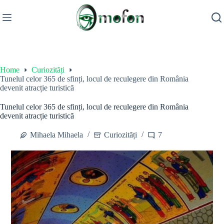
Skip
to
content
Home
Curiozități
Tunelul celor 365 de sfinți, locul de reculegere din România
devenit atracție turistică
Tunelul celor 365 de sfinți, locul de reculegere din România
devenit atracție turistică
Mihaela Mihaela
Curiozități
7