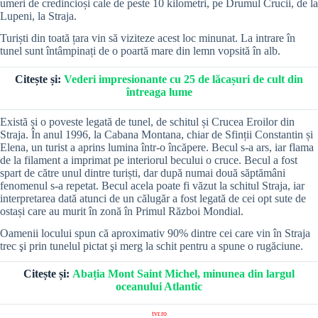
umeri de credincioși cale de peste 10 kilometri, pe Drumul Crucii, de la
Lupeni, la Straja.
Turiști din toată țara vin să viziteze acest loc minunat. La intrare în
tunel sunt întâmpinați de o poartă mare din lemn vopsită în alb.
Citește și:
Vederi impresionante cu 25 de lăcașuri de cult din
întreaga lume
Există și o poveste legată de tunel, de schitul și Crucea Eroilor din
Straja. În anul 1996, la Cabana Montana, chiar de Sfinții Constantin și
Elena, un turist a aprins lumina într-o încăpere. Becul s-a ars, iar flama
de la filament a imprimat pe interiorul becului o cruce. Becul a fost
spart de către unul dintre turiști, dar după numai două săptămâni
fenomenul s-a repetat. Becul acela poate fi văzut la schitul Straja, iar
interpretarea dată atunci de un călugăr a fost legată de cei opt sute de
ostași care au murit în zonă în Primul Război Mondial.
Oamenii locului spun că aproximativ 90% dintre cei care vin în Straja
trec şi prin tunelul pictat şi merg la schit pentru a spune o rugăciune.
Citește și:
Abația Mont Saint Michel, minunea din largul
oceanului Atlantic
tvr.ro