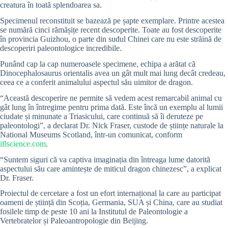
creatura în toată splendoarea sa.
Specimenul reconstituit se bazează pe șapte exemplare. Printre acestea
se numără cinci rămășițe recent descoperite. Toate au fost descoperite
în provincia Guizhou, o parte din sudul Chinei care nu este străină de
descoperiri paleontologice incredibile.
Punând cap la cap numeroasele specimene, echipa a arătat că
Dinocephalosaurus orientalis avea un gât mult mai lung decât credeau,
ceea ce a conferit animalului aspectul său uimitor de dragon.
“Această descoperire ne permite să vedem acest remarcabil animal cu
gât lung în întregime pentru prima dată. Este încă un exemplu al lumii
ciudate și minunate a Triasicului, care continuă să îi deruteze pe
paleontologi”, a declarat Dr. Nick Fraser, custode de științe naturale la
National Museums Scotland, într-un comunicat, conform
iflscience.com
.
“Suntem siguri că va captiva imaginația din întreaga lume datorită
aspectului său care amintește de miticul dragon chinezesc”, a explicat
Dr. Fraser.
Proiectul de cercetare a fost un efort internațional la care au participat
oameni de știință din Scoția, Germania, SUA și China, care au studiat
fosilele timp de peste 10 ani la Institutul de Paleontologie a
Vertebratelor și Paleoantropologie din Beijing.