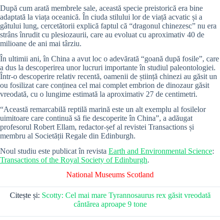
După cum arată membrele sale, această specie preistorică era bine
adaptată la viața oceanică. În ciuda stilului lor de viață acvatic și a
gâtului lung, cercetătorii explică faptul că “dragonul chinezesc” nu era
strâns înrudit cu plesiozaurii, care au evoluat cu aproximativ 40 de
milioane de ani mai târziu.
În ultimii ani, în China a avut loc o adevărată “goană după fosile”, care
a dus la descoperirea unor lucruri importante în studiul paleontologiei.
Într-o descoperire relativ recentă, oamenii de știință chinezi au găsit un
ou fosilizat care conținea cel mai complet embrion de dinozaur găsit
vreodată, cu o lungime estimată la aproximativ 27 de centimetri.
“Această remarcabilă reptilă marină este un alt exemplu al fosilelor
uimitoare care continuă să fie descoperite în China”, a adăugat
profesorul Robert Ellam, redactor-șef al revistei Transactions și
membru al Societății Regale din Edinburgh.
Noul studiu este publicat în revista
Earth and Environmental Science
:
Transactions of the Royal Society of Edinburgh
.
National Museums Scotland
Citește și:
Scotty: Cel mai mare Tyrannosaurus rex găsit vreodată
cântărea aproape 9 tone