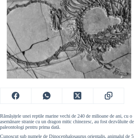
Rămășițele unei reptile marine vechi de 240 de milioane de ani, cu o
asemănare stranie cu un dragon mitic chinezesc, au fost dezvăluite de
paleontologi pentru prima dată.
Cunoscut sub numele de Dinocephalosaurus orientalis, animalul de 5