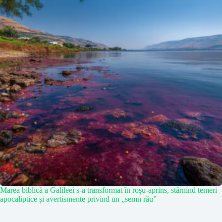
Marea biblică a Galileei s-a transformat în roșu-aprins, stârnind temeri
apocaliptice și avertismente privind un „semn rău”