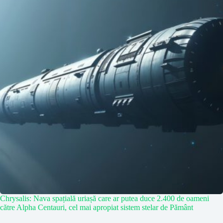
Chrysalis: Nava spațială uriașă care ar putea duce 2.400 de oameni
către Alpha Centauri, cel mai apropiat sistem stelar de Pământ