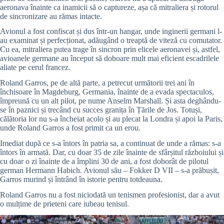
aeronava înainte ca inamicii să o captureze, așa că mitraliera și rotorul
de sincronizare au rămas intacte.
Avionul a fost confiscat și dus într-un hangar, unde inginerii germani l-
au examinat și perfecționat, adăugând o treaptă de viteză cu comutator.
Cu ea, mitraliera putea trage în sincron prin elicele aeronavei și, astfel,
avioanele germane au început să doboare mult mai eficient escadrilele
aliate pe cerul francez.
Roland Garros, pe de altă parte, a petrecut următorii trei ani în
închisoare în Magdeburg, Germania, înainte de a evada spectaculos,
împreună cu un alt pilot, pe nume Anselm Marshall. Și asta deghându-
se în paznici și trecând cu succes granița în Țările de Jos. Totuși,
călătoria lor nu s-a încheiat acolo și au plecat la Londra și apoi la Paris,
unde Roland Garros a fost primit ca un erou.
Imediat după ce s-a întors în patria sa, a continuat de unde a rămas: s-a
întors în armată. Dar, cu doar 35 de zile înainte de sfârșitul războiului și
cu doar o zi înainte de a împlini 30 de ani, a fost doborât de pilotul
german Hermann Habich. Avionul său – Fokker D VII – s-a prăbușit,
Garros murind și întrând în istorie pentru totdeauna.
Roland Garros nu a fost niciodată un tenismen profesionist, dar a avut
o mulțime de prieteni care iubeau tenisul.