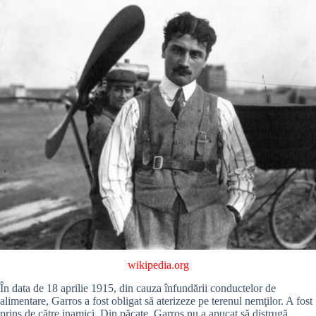
wikipedia.org
În data de 18 aprilie 1915, din cauza înfundării conductelor de
alimentare, Garros a fost obligat să aterizeze pe terenul nemţilor. A fost
prins de către inamici. Din păcate, Garros nu a apucat să distrugă