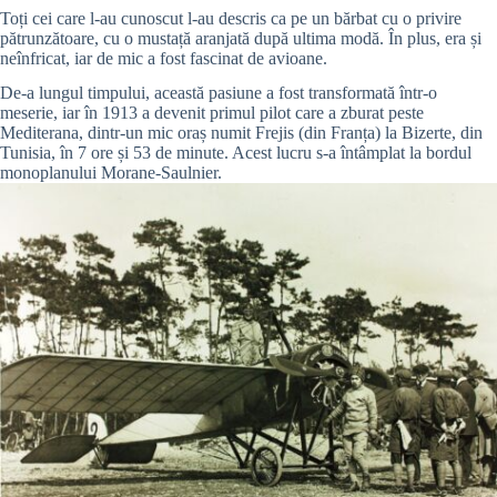
Toți cei care l-au cunoscut l-au descris ca pe un bărbat cu o privire
pătrunzătoare, cu o mustață aranjată după ultima modă. În plus, era și
neînfricat, iar de mic a fost fascinat de avioane.
De-a lungul timpului, această pasiune a fost transformată într-o
meserie, iar în 1913 a devenit primul pilot care a zburat peste
Mediterana, dintr-un mic oraș numit Frejis (din Franța) la Bizerte, din
Tunisia, în 7 ore și 53 de minute. Acest lucru s-a întâmplat la bordul
monoplanului Morane-Saulnier.