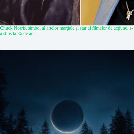
Chuck Norris, simbol al artelor marțiale și star al filmelor de acțiune, s-
a stins la 86 de ani