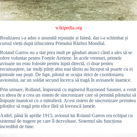
wikipedia.org
Realizarea i-a adus o anumită reputație și faimă, dar i-a schimbat și
cursul vieții după izbucnirea Primului Război Mondial.
Roland Garros nu a stat prea mult pe gânduri atunci când a ales să se
ofere voluntar pentru Forțele Aeriene. În acele vremuri, primele
avioane nu erau folosite pentru luptă directă, ci doar pentru
recunoaștere, iar mulți piloți abia mai târziu au început să poarte cu ei
pistoale sau puști. De fapt, pilotul se ocupa strict de coordonarea
avionului, iar un soldat secund încerca să tragă în avioanele inamice.
Prin urmare, Rolland, împreună cu inginerul Raymond Saunier, a venit
cu ideea de a crea un sistem de sincronizare care să permită pilotului să
împuște inamicul cu o mitralieră. Acest sistem de sincronizare permitea
piloților să tragă prin elice fără să lovească lamele.
Astfel, până în aprilie 1915, avionul lui Roland Garros era echipat cu
sistemul de tragere pe care îl dezvoltase. Sistemul său funcționa
incredibil de bine.