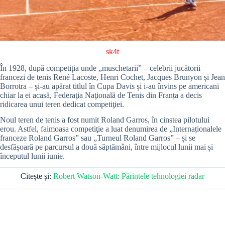
sk4t
În 1928, după competiția unde „muschetarii” – celebrii jucătorii
francezi de tenis René Lacoste, Henri Cochet, Jacques Brunyon și Jean
Borrotra – și-au apărat titlul în Cupa Davis și i-au învins pe americani
chiar la ei acasă, Federaţia Naţională de Tenis din Franța a decis
ridicarea unui teren dedicat competiţiei.
Noul teren de tenis a fost numit Roland Garros, în cinstea pilotului
erou. Astfel, faimoasa competiţie a luat denumirea de „Internaționalele
franceze Roland Garros” sau „Turneul Roland Garros” – și se
desfășoară pe parcursul a două săptămâni, între mijlocul lunii mai și
începutul lunii iunie.
Citește și:
Robert Watson-Watt: Părintele tehnologiei radar