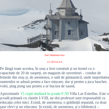
José Valenzuela Arce
CC BY-SA 4.0
Pe lângă toate acestea, în oraș a fost construit și un hostel cu o
capacitate de 20 de oaspeți, un magazin de suveniruri – condus de
femeile din oraș și, de asemenea, o sală de gimnastică, unde majoritatea
oamenilor se adună pentru a face mișcare, dar și pentru a juca baschet,
volei, ping pong sau pentru a se bucura de saună.
Aproximativ
15 copii studiază la școala F-50
Villa Las Estrellas. Este o
școală primară cu clasele I-VIII, iar doi profesori sunt responsabili cu
educația celor mici. Există, de asemenea, o grădiniță separată, cu doar
șase elevi și un educator. Și există, de asemenea, și o bibliotecă –