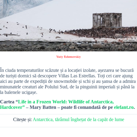
Yuriy Rzhemovskiy
În ciuda temperaturilor scăzute și a locației izolate, așezarea se bucură
de turiști dornici să descopere Villas Las Estrellas. Toți cei care ajung
aici au parte de expediții de snowmobile și schi și au șansa de a admira
minunatele creaturi ale Polului Sud, de la pinguinii imperiali și până la
la balenele ucigașe.
Cartea “
Life in a Frozen World: Wildlife of Antarctica,
Hardcover”
– Mary Batten – poate fi comandată de pe
elefant.ro
.
Citește și:
Antarctica, tărâmul înghețat de la capăt de lume