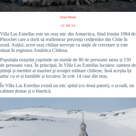
Stone Monki
CC BY 3.0
Villa Las Estrellas este un oraș mic din Antarctica, fiind fondat 1984 de
Pinochet care a dorit să reafirmeze prezența cetățenilor din Chile în
zonă. Astăzi, acest oraș chilian servește ca stație de cercetare și este
situat în regiunea Antártica Chilena.
Populația orașului cuprinde un număr de 80 de persoane iarna și 150
de persoane vara. În principal, în Villa Las Estrellas locuiesc oameni de
știință și membri ai marinei şi aviaţiei militare chiliene, însă aceștia își
aduc cu ei și familiile și locuiesc în cele 14 case din oraș.
În Villa Las Estrellas există un mic spital (cu două paturi), o școală, un
cabinet dentar și o biserică.