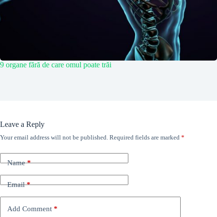
9 organe fără de care omul poate trăi
Leave a Reply
Your email address will not be published.
Required fields are marked
*
Name
*
Email
*
Add Comment
*