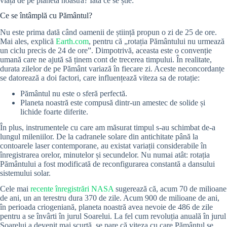
viața de pe planeta noastră? Iată ce se știe:
Ce se întâmplă cu Pământul?
Nu este prima dată când oamenii de știință propun o zi de 25 de ore.
Mai ales, explică
Earth.com
, pentru că „rotația Pământului nu urmează
un ciclu precis de 24 de ore”. Dimpotrivă, aceasta este o convenție
umană care ne ajută să ținem cont de trecerea timpului. În realitate,
durata zilelor de pe Pământ variază în fiecare zi. Aceste neconcordanțe
se datorează a doi factori, care influențează viteza sa de rotație:
Pământul nu este o sferă perfectă.
Planeta noastră este compusă dintr-un amestec de solide și
lichide foarte diferite.
În plus, instrumentele cu care am măsurat timpul s-au schimbat de-a
lungul mileniilor. De la cadranele solare din antichitate până la
contoarele laser contemporane, au existat variații considerabile în
înregistrarea orelor, minutelor și secundelor. Nu numai atât: rotația
Pământului a fost modificată de reconfigurarea constantă a dansului
sistemului solar.
Cele mai
recente înregistrări NASA
sugerează că, acum 70 de milioane
de ani, un an terestru dura 370 de zile. Acum 900 de milioane de ani,
în perioada criogeniană, planeta noastră avea nevoie de 486 de zile
pentru a se învârti în jurul Soarelui. La fel cum revoluția anuală în jurul
Soarelui a devenit mai scurtă, se pare că viteza cu care Pământul se