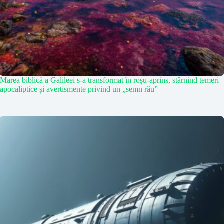
Marea biblică a Galileei s-a transformat în roșu-aprins, stârnind temeri
apocaliptice și avertismente privind un „semn rău”