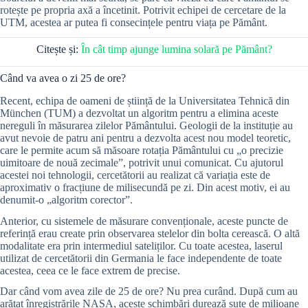
rotește pe propria axă a încetinit. Potrivit echipei de cercetare de la
UTM, acestea ar putea fi consecințele pentru viața pe Pământ.
Citește și:
În cât timp ajunge lumina solară pe Pământ?
Când va avea o zi 25 de ore?
Recent, echipa de oameni de știință de la Universitatea Tehnică din
München (TUM) a dezvoltat un algoritm pentru a elimina aceste
nereguli în măsurarea zilelor Pământului. Geologii de la instituție au
avut nevoie de patru ani pentru a dezvolta acest nou model teoretic,
care le permite acum să măsoare rotația Pământului cu „o precizie
uimitoare de nouă zecimale”, potrivit unui comunicat. Cu ajutorul
acestei noi tehnologii, cercetătorii au realizat că variația este de
aproximativ o fracțiune de milisecundă pe zi. Din acest motiv, ei au
denumit-o „algoritm corector”.
Anterior, cu sistemele de măsurare convenționale, aceste puncte de
referință erau create prin observarea stelelor din bolta cerească. O altă
modalitate era prin intermediul sateliților. Cu toate acestea, laserul
utilizat de cercetătorii din Germania le face independente de toate
acestea, ceea ce le face extrem de precise.
Dar când vom avea zile de 25 de ore? Nu prea curând. După cum au
arătat înregistrările NASA, aceste schimbări durează sute de milioane