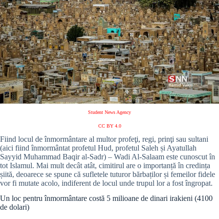
Student News Agency
CC BY 4.0
Fiind locul de înmormântare al multor profeţi, regi, prinţi sau sultani
(aici fiind înmormântat profetul Hud, profetul Saleh și Ayatullah
Sayyid Muhammad Baqir al-Sadr) – Wadi Al-Salaam este cunoscut în
tot Islamul. Mai mult decât atât, cimitirul are o importanță în credința
șiită, deoarece se spune că sufletele tuturor bărbaților și femeilor fidele
vor fi mutate acolo, indiferent de locul unde trupul lor a fost îngropat.
Un loc pentru înmormântare costă 5 milioane de dinari irakieni (4100
de dolari)