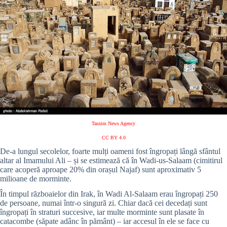
Tasnim News Agency
CC BY 4.0
De-a lungul secolelor, foarte mulți oameni fost îngropați lângă sfântul
altar al Imamului Ali – și se estimează că în Wadi-us-Salaam (cimitirul
care acoperă aproape 20% din orașul Najaf) sunt aproximativ 5
milioane de morminte.
În timpul războaielor din Irak, în Wadi Al-Salaam erau îngropați 250
de persoane, numai într-o singură zi. Chiar dacă cei decedați sunt
îngropați în straturi succesive, iar multe morminte sunt plasate în
catacombe (săpate adânc în pământ) – iar accesul în ele se face cu