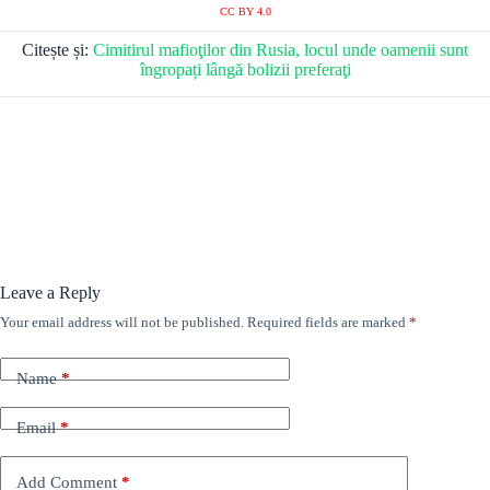
CC BY 4.0
Citește și:
Cimitirul mafioţilor din Rusia, locul unde oamenii sunt
îngropați lângă bolizii preferaţi
Leave a Reply
Your email address will not be published.
Required fields are marked
*
Name
*
Email
*
Add Comment
*