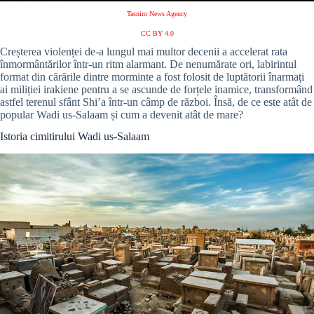
Tasnim News Agency
CC BY 4.0
Creșterea violenței de-a lungul mai multor decenii a accelerat rata
înmormântărilor într-un ritm alarmant. De nenumărate ori, labirintul
format din cărările dintre morminte a fost folosit de luptătorii înarmați
ai miliției irakiene pentru a se ascunde de forțele inamice, transformând
astfel terenul sfânt Shi’a într-un câmp de război. Însă, de ce este atât de
popular
Wadi us-Salaam
și cum a devenit atât de mare?
Istoria cimitirului
Wadi us-Salaam