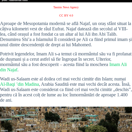
Tasnim News Agency
CC BY 4.0
Aproape de Mesopotamia modernă se află Najaf, un oraș sfânt situat la
câțiva kilometri vest de râul Eufrat. Najaf datează din secolul al VIII-
lea, când orașul a fost fondat ca un altar al lui Ali ibn Abi Talib.
Denumirea Shi’a a Islamului îl consideră pe Ali ca fiind primul imam și
unul dintre descendenții de drept ai lui Mahomed.
Potrivit legendelor, Imam Ali s-a temut că mormântul său va fi profanat
de dușmani și a cerut astfel să fie îngropat în secret. Ulterior,
mormântul său a fost descoperit – acesta fiind la moscheea
Imam Ali
din Najaf
.
Wadi us-Salaam
este al doilea cel mai vechi cimitir din Islam; numai
Al-Baqi ’din Madina
, Arabia Saudită este mai vechi decât acesta. Însă,
Wadi us-Salaam
este considerat ca fiind cel mai vechi cimitir „deschis”,
pentru că în acest colț de lume au loc înmormântări de aproape 1.400
de ani.