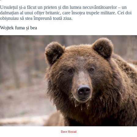
Ursulețul și-a făcut un prieten și din lumea necuvântătoarelor – un
dalmațian al unui ofițer britanic, care însoțea trupele militare. Cei doi
obișnuiau să stea împreună toată ziua.
Wojtek fuma și bea
Dave Hostad