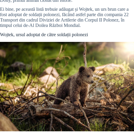
Dolly, primul animal clonat din istorie.
Ei bine, pe această listă trebuie adăugat și Wojtek, un urs brun care a
fost adoptat de soldații polonezi, făcând astfel parte din compania 22
Transport din cadrul Diviziei de Artilerie din Corpul II Polonez, în
timpul celui de-Al Doilea Război Mondial.
Wojtek, ursul adoptat de către soldații polonezi