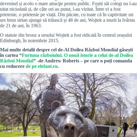
devenind și acolo o mare atracţie pentru public. Foștii săi colegi nu l-au
uitat niciodată și, de câte ori au putut, l-au vizitat. Între ei a fost
prietenie, o prietenie pe viață. Din păcate, cu toate că în captivitate un
urs brun sirian ajunge să trăiască și 48 de ani, Wojtek a murit la lvârsta
de 21 de ani, în 1963.
O statuie din bronz a ursului Wojtek a
fost ridicată în centrul orașului
Edinburgh, în noiembrie 2015.
Mai multe detalii despre cel de-Al Doilea Război Mondial găsești
în cartea “
Furtuna războiului. O nouă istorie a celui de-al Doilea
Război Mondial
” -de Andrew Roberts – pe care o poți comanda
cu reducere
de pe elefant.ro
.