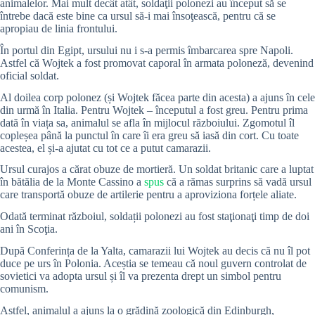
animalelor. Mai mult decât atât, soldaţii polonezi au început să se
întrebe dacă este bine ca ursul să-i mai însoţească, pentru că se
apropiau de linia frontului.
În portul din Egipt, ursului nu i s-a permis îmbarcarea spre Napoli.
Astfel că Wojtek a fost promovat caporal în armata poloneză, devenind
oficial soldat.
Al doilea corp polonez (și Wojtek făcea parte din acesta) a ajuns în cele
din urmă în Italia. Pentru Wojtek – începutul a fost greu. Pentru prima
dată în viața sa, animalul se afla în mijlocul războiului. Zgomotul îl
copleșea până la punctul în care îi era greu să iasă din cort. Cu toate
acestea, el și-a ajutat cu tot ce a putut camarazii.
Ursul curajos a cărat obuze de mortieră.
Un soldat britanic care a luptat
în bătălia de la Monte Cassino a
spus
că a rămas surprins să vadă ursul
care transportă obuze de artilerie pentru a aproviziona forțele aliate.
Odată terminat războiul, soldații polonezi au fost staţionaţi timp de doi
ani în Scoţia.
După Conferința de la Yalta, camarazii lui Wojtek au decis că nu îl pot
duce pe urs în Polonia. Aceștia se temeau că noul guvern controlat de
sovietici va adopta ursul și îl va prezenta drept un simbol pentru
comunism.
Astfel, animalul a ajuns la o grădină zoologică din Edinburgh,