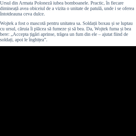
Ursul din Armata Poloneză iubea bomboanele. Practic, în fiecare
dimineață avea obiceiul de a vizita o unitate de patulă, unde i se oferea
întotdeauna ceva dulce.
Wojtek a fost o mascotă pentru unitatea sa.
Soldații
boxau și se luptau
cu ursul, căruia îi plăcea să fumeze și să bea. Da, Wojtek fuma și bea
bere: „Accepta țigări aprinse, trăgea un fum din ele – ajutat fiind de
soldați, apoi le înghițea”.