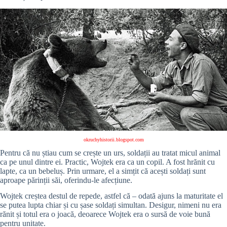
okruchyhistorii.blogspot.com
Pentru că nu știau cum se crește un urs, soldații au tratat micul animal
ca pe unul dintre ei. Practic,
Wojtek era
ca un copil. A fost hrănit cu
lapte, ca un bebeluș. Prin urmare, el a simțit că acești soldați sunt
aproape părinții săi, oferindu-le afecțiune.
Wojtek creștea destul de repede, astfel că – odată ajuns la maturitate el
se putea lupta chiar și cu șase soldați simultan. Desigur, nimeni nu era
rănit și totul era o joacă, deoarece Wojtek era o sursă de voie bună
pentru unitate.