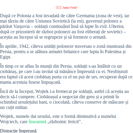
🇸🇮 Janko Ferlič
După ce Polonia a fost invadată de către Germania (zona de vest), iar
mai târziu de către Uniunea Sovietică (la est), guvernul polonez a
părăsit Varşovia – soldații continuând însă să lupte în exil. Ulterior,
după ce prizonierii de război polonezi au fost eliberați de sovietici –
aceștia au început să se regrupeze și să formeze o armată.
În aprilie, 1942, câteva unități poloneze traversau o zonă muntoasă din
Persia, pentru a se alătura armatei britanice care lupta în Palestina și
Egipt.
În timp ce se aflau în munții din Persia, soldații s-au întâlnit cu un
ciobănaș, pe care l-au invitat să mănânce împreună cu ei. Neobișnuit
era faptul că acest ciobănaș purta cu el un pui de urs, recuperat după ce
mama acestuia fusese împuşcată.
Încă de la început, Wojtek i-a fermecat pe soldații, astfel că aceștia au
decis să-l cumpere. Ciobănașul a negociat din greu și a primit în
schimbul ursulețului bani, o ciocolată, câteva conserve de mâncare și
un cuțit militar.
Wojtek, numele dat ursului, este o formă diminutivă a numelui
Wojciech, care
înseamnă
„războinic fericit”.
Distracție împreună