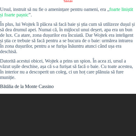
Taletale
Ursul, instruit să nu fie o amenințare pentru oameni, era „
foarte liniștit
și foarte pașnic
”.
În plus, lui Wojtek îi plăcea să facă baie și știa cum să utilizeze dușul și
să dea drumul apei. Numai că, în mijlocul unui deșert, apa era un bun
de lux. Ca atare, zona dușurilor era încuiată. Dar Wojtek era inteligent
și știa ce trebuie să facă pentru a se bucura de o baie: urmărea intrarea
în zona dușurilor, pentru a se furișa înăuntru atunci când ușa era
deschisă.
Datorită acestui obicei, Wojtek a prins un spion. În acea zi, ursul a
văzut ușile deschise, așa că s-a furișat să facă o baie. Cu toate acestea,
în interior nu a descoperit un coleg, ci un hoț care plănuia să fure
muniție.
Bătălia de la Monte Cassino