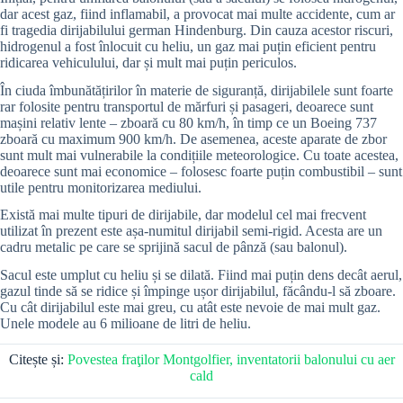
dar acest gaz, fiind inflamabil, a provocat mai multe accidente, cum ar
fi tragedia dirijabilului german Hindenburg. Din cauza acestor riscuri,
hidrogenul a fost înlocuit cu heliu, un gaz mai puțin eficient pentru
ridicarea vehiculului, dar și mult mai puțin periculos.
În ciuda îmbunătățirilor în materie de siguranță, dirijabilele sunt foarte
rar folosite pentru transportul de mărfuri și pasageri, deoarece sunt
mașini relativ lente – zboară cu 80 km/h, în timp ce un Boeing 737
zboară cu maximum 900 km/h. De asemenea, aceste aparate de zbor
sunt mult mai vulnerabile la condițiile meteorologice. Cu toate acestea,
deoarece sunt mai economice – folosesc foarte puțin combustibil – sunt
utile pentru monitorizarea mediului.
Există mai multe tipuri de dirijabile, dar modelul cel mai frecvent
utilizat în prezent este așa-numitul dirijabil semi-rigid. Acesta are un
cadru metalic pe care se sprijină sacul de pânză (sau balonul).
Sacul este umplut cu heliu și se dilată. Fiind mai puțin dens decât aerul,
gazul tinde să se ridice și împinge ușor dirijabilul, făcându-l să zboare.
Cu cât dirijabilul este mai greu, cu atât este nevoie de mai mult gaz.
Unele modele au 6 milioane de litri de heliu.
Citește și:
Povestea fraţilor Montgolfier, inventatorii balonului cu aer
cald