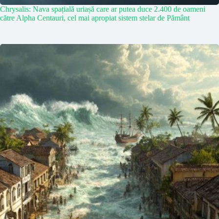
Chrysalis: Nava spațială uriașă care ar putea duce 2.400 de oameni
către Alpha Centauri, cel mai apropiat sistem stelar de Pământ