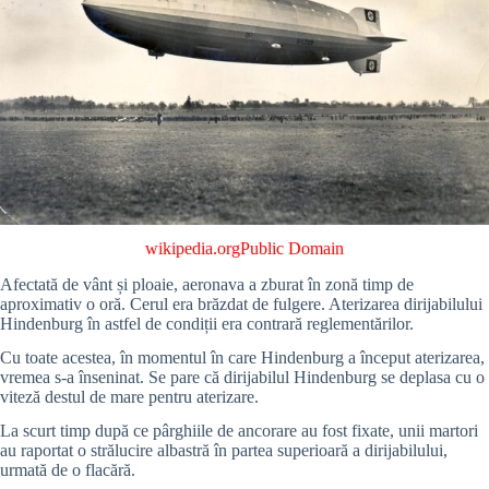
wikipedia.org
Public Domain
Afectată de vânt și ploaie, aeronava a zburat în zonă timp de
aproximativ o oră. Cerul era brăzdat de fulgere. Aterizarea dirijabilului
Hindenburg în astfel de condiții era contrară reglementărilor.
Cu toate acestea, în momentul în care Hindenburg a început aterizarea,
vremea s-a înseninat. Se pare că dirijabilul Hindenburg se deplasa cu o
viteză destul de mare pentru aterizare.
La scurt timp după ce pârghiile de ancorare au fost fixate, unii martori
au raportat o strălucire albastră în partea superioară a dirijabilului,
urmată de o flacără.