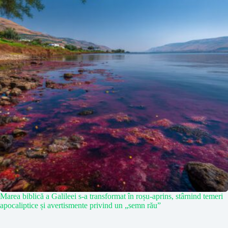
Marea biblică a Galileei s-a transformat în roșu-aprins, stârnind temeri
apocaliptice și avertismente privind un „semn rău”