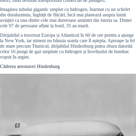
metri, fiind destinat transportului comercial de pasageri.
Imaginea tubului gigantic umplut cu hidrogen, înarmat cu un schelet
din duraluminiu, înghițit de flăcări, încă mai planează asupra lumii
aviației ca una dintre cele mai dureroase amintiri din istoria sa. Dintre
cele 97 de persoane aflate la bord, 35 au murit.
Dirijabilul a traversat Europa și Atlanticul în 60 de ore pentru a ajunge
la New York, iar nimeni nu bănuia soarta care îl aștepta. Aproape la fel
de mare precum Titanicul, dirijabilul Hindenburg putea zbura datorită
celor 16 pungi de gaz umplute cu hidrogen și învelișului de bumbac
vopsit în argint.
Căderea aeronavei Hindenburg