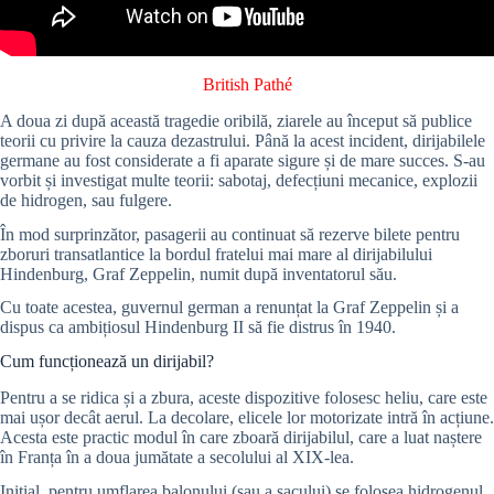
British Pathé
A doua zi după această tragedie oribilă, ziarele au început să publice
teorii cu privire la cauza dezastrului. Până la acest incident, dirijabilele
germane au fost considerate a fi aparate sigure și de mare succes. S-au
vorbit și investigat multe teorii: sabotaj, defecțiuni mecanice, explozii
de hidrogen, sau fulgere.
În mod surprinzător, pasagerii au continuat să rezerve bilete pentru
zboruri transatlantice la bordul fratelui mai mare al dirijabilului
Hindenburg, Graf Zeppelin, numit după inventatorul său.
Cu toate acestea, guvernul german a renunțat la Graf Zeppelin și a
dispus ca ambițiosul Hindenburg II să fie distrus în 1940.
Cum funcționează un dirijabil?
Pentru a se ridica și a zbura, aceste dispozitive folosesc heliu, care este
mai ușor decât aerul. La decolare, elicele lor motorizate intră în acțiune.
Acesta este practic modul în care zboară dirijabilul, care a luat naștere
în Franța în a doua jumătate a secolului al XIX-lea.
Inițial, pentru umflarea balonului (sau a sacului) se folosea hidrogenul,