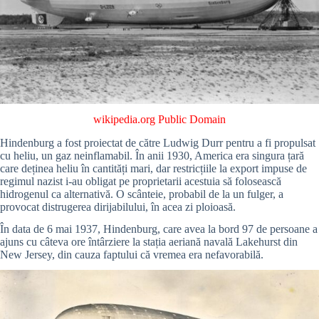
wikipedia.org
Public Domain
Hindenburg a fost proiectat de către Ludwig Durr pentru a fi propulsat
cu heliu, un gaz neinflamabil. În anii 1930, America era singura țară
care deținea heliu în cantități mari, dar restricțiile la export impuse de
regimul nazist i-au obligat pe proprietarii acestuia să folosească
hidrogenul ca alternativă. O scânteie, probabil de la un fulger, a
provocat distrugerea dirijabilului, în acea zi ploioasă.
În data de 6 mai 1937, Hindenburg, care avea la bord 97 de persoane a
ajuns cu câteva ore întârziere la stația aeriană navală Lakehurst din
New Jersey, din cauza faptului că vremea era nefavorabilă.