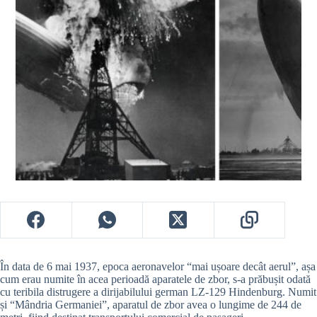
În data de 6 mai 1937, epoca aeronavelor “mai ușoare decât aerul”, așa
cum erau numite în acea perioadă aparatele de zbor, s-a prăbușit odată
cu teribila distrugere a dirijabilului german LZ-129 Hindenburg. Numit
și “Mândria Germaniei”, aparatul de zbor avea o lungime de 244 de