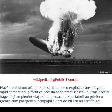
wikipedia.org
Public Domain
Flacăra a fost urmată aproape simultan de o explozie care a înghițit
rapid aeronava și a făcut ca aceasta să se prăbușească. În urma acestei
tragedii și-au pierdut viața 35 de persoane. Spectatorii au privit cu
groază cum pasagerii și echipajul au ars de vii sau au sărit în gol.