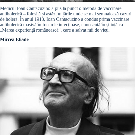
Medicul Ioan Cantacuzino a pus la punct o metodă de vaccinare
antiholerică – folosită și astăzi în țările unde se mai semnalează cazuri
de holeră. În anul 1913, Ioan Cantacuzino a condus prima vaccinare
antiholerică masivă în focarele infecțioase, cunoscută în știință ca
„Marea experiență românească”, care a salvat mii de vieți.
Mircea Eliade