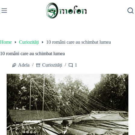
Skip
to
content
Home
Curiozități
10 români care au schimbat lumea
10 români care au schimbat lumea
Adela
Curiozități
1