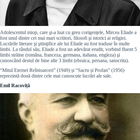
Adolescentul miop, care şi-a luat cu greu corigenţele, Mircea Eliade a
fost unul dintre cei mai mari scriitori, filosofi şi istorici ai religiei.
Lucrările literare şi ştiinţifice ale lui Eliade au fost traduse în multe
limbi. La rândul său, Eliade a fost un adevărat erudit, vorbind fluent 5
limbi străine (româna, franceza, germana, italiana, engleza) şi
cunoscând destul de bine alte 3 limbi (ebraica, persana, sanscrita).
“Mitul Eternei Reîntoarceri” (1949) și “Sacru și Profan” (1956)
reprezintă două dintre cele mai cunoscute lucrări ale sale.
Emil Racoviță