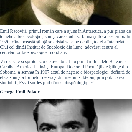
Emil Racoviţă, primul român care a ajuns în Antarctica, a pus piatra de
temelie a biospeologiei, ştiinţa care studiază fauna şi flora peşterilor. În
1920, când această ştiinţă se cristalizase pe deplin, tot el a întemeiat la
Cluj cel dintâi Institut de Speologie din lume, adevărat centru al
cercetărilor biospeologice mondiale.
Visele sale şi spiritul său de aventură l-au purtat în Insulele Baleare şi
Caraibe, America Latină şi Europa. Doctor al Facultăţii de Ştiinţe din
Soborna, a semnat în 1907 actul de naştere a biospeologiei, definită de
el ca ştiinţă a formelor de viaţă din mediul subteran, prin publicarea
studiului „Essai sur les problčmes biospéologiques“.
George Emil Palade