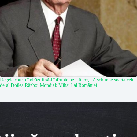
Regele care a îndrăznit să-l înfrunte pe Hitler şi să schimbe soarta celui
de-al Doilea Război Mondial: Mihai I al României