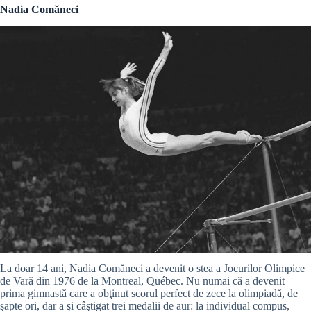
Nadia Comăneci
La doar 14 ani, Nadia Comăneci a devenit o stea a Jocurilor Olimpice
de Vară din 1976 de la Montreal, Québec. Nu numai că a devenit
prima gimnastă care a obţinut scorul perfect de zece la olimpiadă, de
şapte ori, dar a şi câştigat trei medalii de aur: la individual compus,