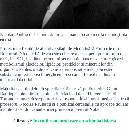
Nicolae Păulescu este unul dintre acei oameni care merită recunoştinţă
eternă.
Profesor de fiziologie al Universității de Medicină și Farmacie din
București, Nicolae Păulescu este cel care a descoperit pentru prima
oară, în 1921, insulina, hormonul secretat de pancreas, care reglează
metabolismul glucidelor, lipidelor, protidelor și mineralelor din
organism. Păulescu este cel care a demonstrat eficiența acestei
substanțe în reducerea hiperglicemiei și care a folosit insulina în
tratarea diabetului.
Majoritatea articolelor despre diabet îi citează pe Frederick Grant
Banting și biochimistul John J.R. Macleod de la Universitatea din
Toronto ca unici descoperitori ai substanței. Însă lumea medicală știe că
profesorul Nicolae Păulescu și-a publicat cercetările cu aproape doi ani
înainte ca cei doi canadieni să primească premiul Nobel.
Citește și:
Invenții românești care au schimbat istoria