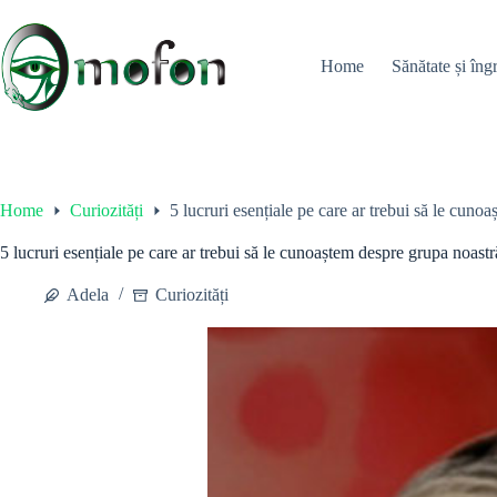
Skip
to
content
Home
Sănătate și îngr
Home
Curiozități
5 lucruri esențiale pe care ar trebui să le cun
5 lucruri esențiale pe care ar trebui să le cunoaștem despre grupa noast
Adela
Curiozități