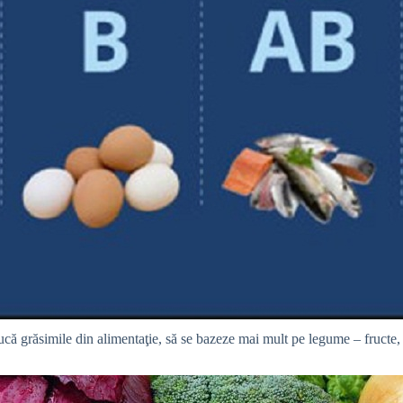
ucă grăsimile din alimentaţie, să se bazeze mai mult pe legume – fructe, 