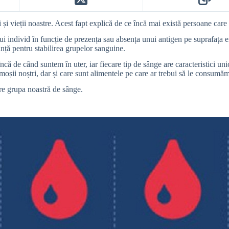
 și vieții noastre. Acest fapt explică de ce încă mai există persoane car
 individ în funcție de prezența sau absența unui antigen pe suprafața eri
anță pentru stabilirea grupelor sanguine.
ă de când suntem în uter, iar fiecare tip de sânge are caracteristici unic
oșii noștri, dar și care sunt alimentele pe care ar trebui să le consumăm
pre grupa noastră de sânge.