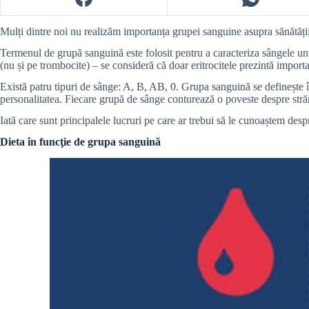
Mulți dintre noi nu realizăm importanța grupei sanguine asupra sănătății
Termenul de grupă sanguină este folosit pentru a caracteriza sângele unui
(nu și pe trombocite) – se consideră că doar eritrocitele prezintă import
Există patru tipuri de sânge: A, B, AB, 0. Grupa sanguină se definește înc
personalitatea. Fiecare grupă de sânge conturează o poveste despre străm
Iată care sunt principalele lucruri pe care ar trebui să le cunoaștem des
Dieta în funcţie de grupa sanguină