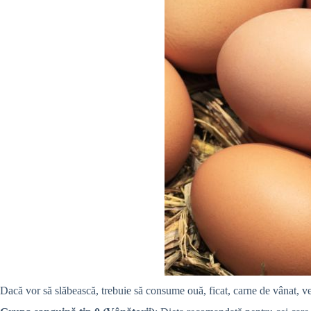
Dacă vor să slăbească, trebuie să consume ouă, ficat, carne de vânat, verd