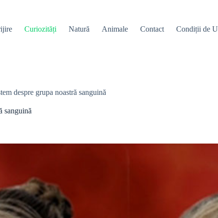
ijire
Curiozități
Natură
Animale
Contact
Condiții de Ut
oaștem despre grupa noastră sanguină
ră sanguină