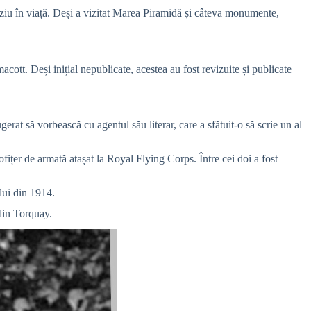
târziu în viață. Deși a vizitat Marea Piramidă și câteva monumente,
ott. Deși inițial nepublicate, acestea au fost revizuite și publicate
gerat să vorbească cu agentul său literar, care a sfătuit-o să scrie un al
fițer de armată atașat la Royal Flying Corps. Între cei doi a fost
lui din 1914.
 din Torquay.