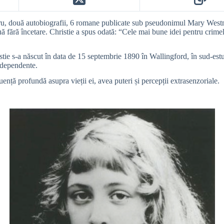
ru, două autobiografii, 6 romane publicate sub pseudonimul Mary Westmac
nuă fără încetare. Christie a spus odată: “Cele mai bune idei pentru crim
 s-a născut în data de 15 septembrie 1890 în Wallingford, în sud-estul A
independente.
uență profundă asupra vieții ei, avea puteri și percepții extrasenzoriale.