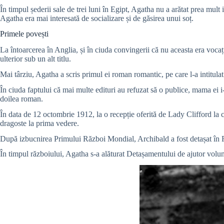
În timpul șederii sale de trei luni în Egipt, Agatha nu a arătat prea mul
Agatha era mai interesată de socializare și de găsirea unui soț.
Primele povești
La întoarcerea în Anglia, și în ciuda convingerii că nu aceasta era vocaț
ulterior sub un alt titlu.
Mai târziu, Agatha a scris primul ei roman romantic, pe care l-a intitula
În ciuda faptului că mai multe edituri au refuzat să o publice, mama ei i-a 
doilea roman.
În data de 12 octombrie 1912, la o recepție oferită de Lady Clifford la 
dragoste la prima vedere.
După izbucnirea Primului Război Mondial, Archibald a fost detașat în Fr
În timpul războiului, Agatha s-a alăturat Detașamentului de ajutor volunta