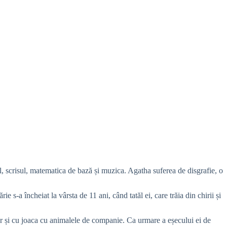
ul, scrisul, matematica de bază și muzica. Agatha suferea de disgrafie, o
 s-a încheiat la vârsta de 11 ani, când tatăl ei, care trăia din chirii și
lor și cu joaca cu animalele de companie. Ca urmare a eșecului ei de