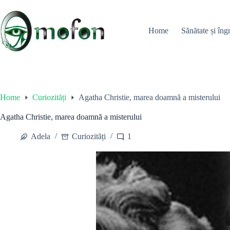
Skip
to
content
Home
Sănătate și îngr
Home
Curiozități
Agatha Christie, marea doamnă a misterului
Agatha Christie, marea doamnă a misterului
Adela
Curiozități
1