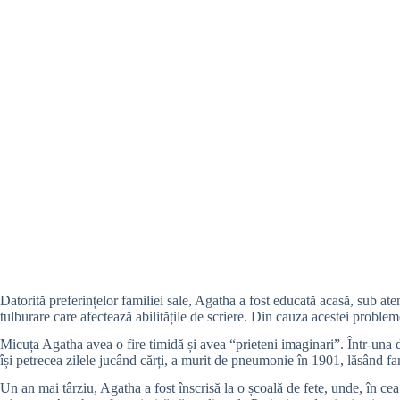
Datorită preferințelor familiei sale, Agatha a fost educată acasă, sub ate
tulburare care afectează abilitățile de scriere. Din cauza acestei problem
Micuța Agatha avea o fire timidă și avea “prieteni imaginari”. Într-una din
își petrecea zilele jucând cărți, a murit de pneumonie în 1901, lăsând fa
Un an mai târziu, Agatha a fost înscrisă la o școală de fete, unde, în ce