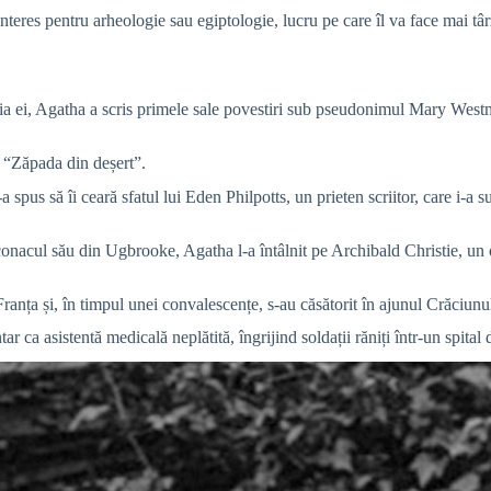
t interes pentru arheologie sau egiptologie, lucru pe care îl va face mai 
ia ei, Agatha a scris primele sale povestiri sub pseudonimul Mary Westmac
t “Zăpada din deșert”.
spus să îi ceară sfatul lui Eden Philpotts, un prieten scriitor, care i-a su
conacul său din Ugbrooke, Agatha l-a întâlnit pe Archibald Christie, un o
anța și, în timpul unei convalescențe, s-au căsătorit în ajunul Crăciunu
r ca asistentă medicală neplătită, îngrijind soldații răniți într-un spital