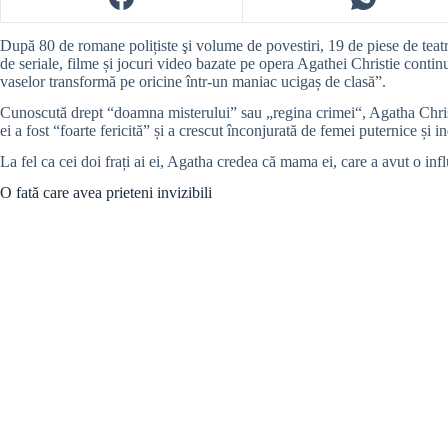
După 80 de romane polițiste şi volume de povestiri, 19 de piese de teat
de seriale, filme și jocuri video bazate pe opera Agathei Christie conti
vaselor transformă pe oricine într-un maniac ucigaș de clasă”.
Cunoscută drept “doamna misterului” sau „regina crimei“, Agatha Christie
ei a fost “foarte fericită” și a crescut înconjurată de femei puternice și 
La fel ca cei doi frați ai ei, Agatha credea că mama ei, care a avut o infl
O fată care avea prieteni invizibili