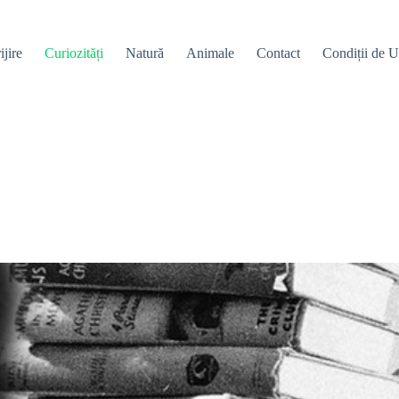
ijire
Curiozități
Natură
Animale
Contact
Condiții de Ut