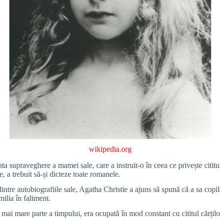
wikipedia.org
nta supraveghere a mamei sale, care a instruit-o în ceea ce privește citit
e, a trebuit să-și dicteze toate romanele.
tre autobiografiile sale, Agatha Christie a ajuns să spună că a sa copilărie
milia în faliment.
a mai mare parte a timpului, era ocupată în mod constant cu cititul cărți