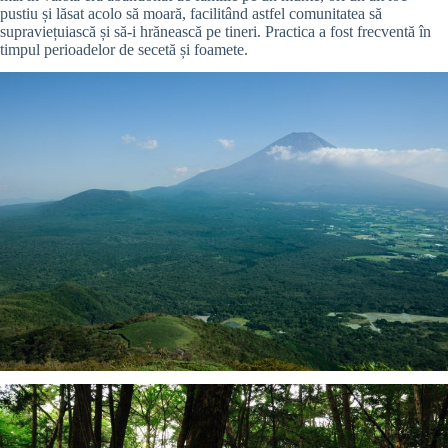
pustiu și lăsat acolo să moară, facilitând astfel comunitatea să
supraviețuiască și să-i hrănească pe tineri. Practica a fost frecventă în
timpul perioadelor de secetă și foamete.