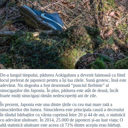
De-a lungul timpului, pădurea Aokigahara a devenit faimoasă ca fiind
locul preferat de japonezi pentru a își lua zilele. Sună grotesc, însă este
adevărat. Nu degeaba a fost desemnată “punctul fierbinte” al
sinucigașilor din Japonia. În plus, pădurea este atât de deasă, încât
foarte mulți sinucigași rămân nedescoperiți ani de zile.
În prezent, Japonia este una dintre țările cu cea mai mare rată a
sinuciderilor din lumea. Sinuciderea este principala cauză a decesului
în rândul bărbaților cu vârsta cuprinsă între 20 și 44 de ani, o statistică
cu adevărat uluitoare. În 2014, 25.000 de japonezi și-au luat viața; O
altă statistică uluitoare este aceea că 71% dintre aceștia erau bărbați.