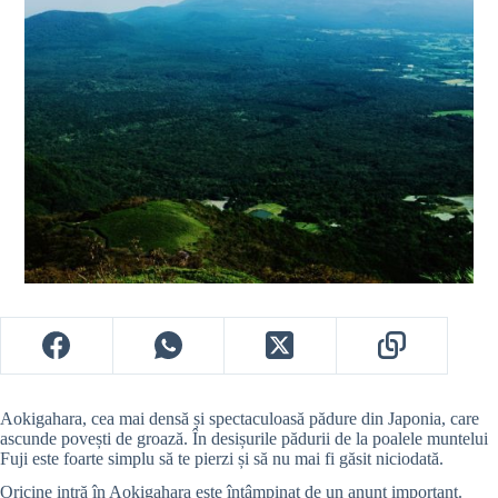
Aokigahara, cea mai densă și spectaculoasă pădure din Japonia, care
ascunde povești de groază. În desișurile pădurii de la poalele muntelui
Fuji este foarte simplu să te pierzi și să nu mai fi găsit niciodată.
Oricine intră în Aokigahara este întâmpinat de un anunț important.