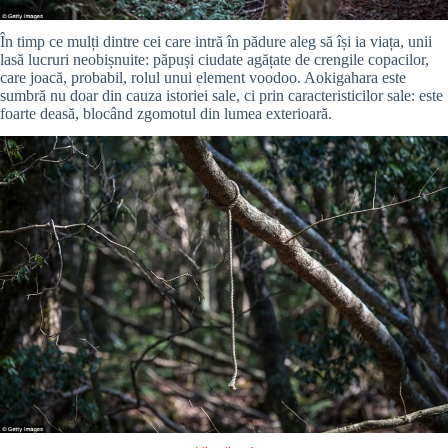
În timp ce mulți dintre cei care intră în pădure aleg să își ia viața, unii
lasă lucruri neobișnuite: păpuși ciudate agățate de crengile copacilor,
care joacă, probabil, rolul unui element voodoo. Aokigahara este
sumbră nu doar din cauza istoriei sale, ci prin caracteristicilor sale: este
foarte deasă, blocând zgomotul din lumea exterioară.