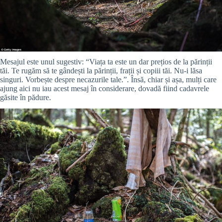
Mesajul este unul sugestiv: “Viața ta este un dar prețios de la părinții
tăi. Te rugăm să te gândești la părinții, frații și copiii tăi. Nu-i lăsa
singuri. Vorbește despre necazurile tale.”. Însă, chiar și așa, mulți care
ajung aici nu iau acest mesaj în considerare, dovadă fiind cadavrele
găsite în pădure.