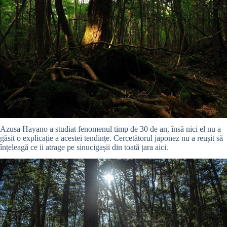
Azusa Hayano a studiat fenomenul timp de 30 de an, însă nici el nu a
găsit o explicație a acestei tendințe. Cercetătorul japonez nu a reușit să
înțeleagă ce ii atrage pe sinucigașii din toată țara aici.