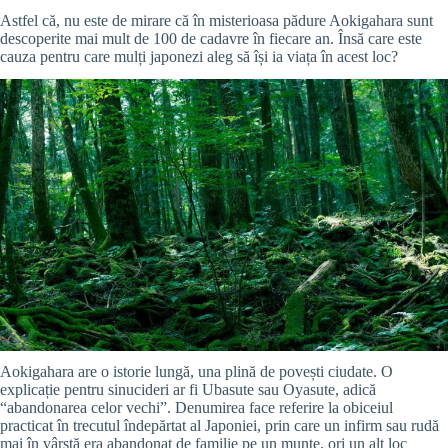
Astfel că, nu este de mirare că în misterioasa pădure Aokigahara sunt
descoperite mai mult de 100 de cadavre în fiecare an. Însă care este
cauza pentru care mulți japonezi aleg să își ia viața în acest loc?
Aokigahara are o istorie lungă, una plină de povești ciudate. O
explicație pentru sinucideri ar fi Ubasute sau Oyasute, adică
“abandonarea celor vechi”. Denumirea face referire la obiceiul
practicat în trecutul îndepărtat al Japoniei, prin care un infirm sau rudă
mai în vârstă era abandonat de familie pe un munte, ori un alt loc