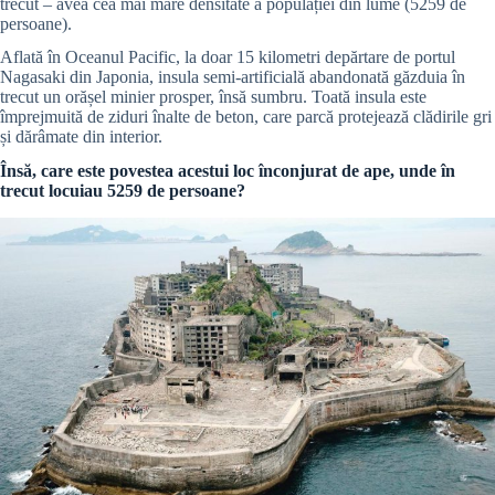
trecut – avea cea mai mare densitate a populației din lume (5259 de
persoane).
Aflată în Oceanul Pacific, la doar 15 kilometri depărtare de portul
Nagasaki din Japonia, insula semi-artificială abandonată găzduia în
trecut un orășel minier prosper, însă sumbru. Toată insula este
împrejmuită de ziduri înalte de beton, care parcă protejează clădirile gri
și dărâmate din interior.
Însă, care este povestea acestui loc înconjurat de ape, unde în
trecut locuiau 5259 de persoane?