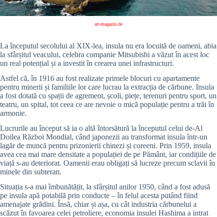
art-magazin.de
La începutul secolului al XIX-lea, insula nu era locuită de oameni, abia
la sfârșitul veacului, celebra companie Mitsubishi a văzut în acest loc
un real potențial și a investit în crearea unei infrastructuri.
Astfel că, în 1916 au fost realizate primele blocuri cu apartamente
pentru minerii și familiile lor care lucrau la extracția de cărbune. Insula
a fost dotată cu spații de agrement, școli, piețe, terenuri pentru sport, un
teatru, un spital, tot ceea ce are nevoie o mică populație pentru a trăi în
armonie.
Lucrurile au început să ia o altă întorsătură la începutul celui de-Al
Doilea Război Mondial, când japonezii au transformat insula într-un
lagăr de muncă pentru prizonierii chinezi și coreeni. Prin 1959, insula
avea cea mai mare densitate a populației de pe Pământ, iar condițiile de
viață s-au deteriorat. Oamenii erau obligați să lucreze precum sclavii în
minele din subteran.
Situația s-a mai îmbunătățit, la sfârșitul anilor 1950, când a fost adusă
pe insula apă potabilă prin conducte – în felul acesta putând fiind
amenajate grădini. Însă, chiar și așa, cu cât industria cărbunelui a
scăzut în favoarea celei petroliere, economia insulei Hashima a intrat