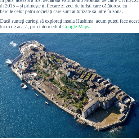
În plus, aceasta a fost declarată Patrimoniu Mondial de către UNESCO
în 2015 – și primeşte în fiecare zi zeci de turişti care călătoresc cu
bărcile celor patru societăţi care sunt autorizate să intre în zonă.
Dacă sunteți curioși să explorați insula Hashima, acum puteți face acest
lucru de acasă, prin intermediul
Google Maps
.