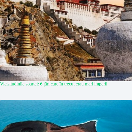
Vicisitudinile soartei: 6 țări care în trecut erau mari imperii