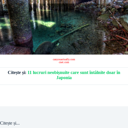
canyouactually.com
cnet.com
Citește și:
11 lucruri neobișnuite care sunt întâlnite doar în
Japonia
Citește și...