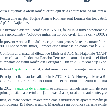
Ziua Naţională a oferit românilor prilejul de a admira tehnica militară a
Pentru cine nu știa, Forțele Armate Române sunt formate din trei catego
Apărării Naționale.
Ca urmare a aderării României la NATO, în 2004, a urmat o perioadă de p
care aproximativ 75.000 de militari și 15.000 civili. Dintre cei 75.000, î
În prezent Armata Română trece printr-un proces de restructurare în trei 
80.000 de oameni. Întregul proces este estimat să fie completat în 2025
Conform unui material difuzat de Ministerul Apărării Naționale (MAN), 
acum câțiva ani în dotarea Forțelor Terestre ale armatei române, el fiin
cumpărate de statul român din Portugalia. Din cele 12 avioane tip Bloc
Potrivit
Capital.ro
, în 2014, statul român a vândut muniţie, armament şi t
Principalii clienţi au fost aliaţii din NATO, S.U.A, Norvegia, Marea Br
Controlul Exporturilor. A fost unul din cei mai buni ani pentru industri
În 2017,
vânzările de armament
au crescut în primele şase luni ale ace
prima jumătate a acestui an. Țara noastră a exportat arme automate, gre
Însă, cu toate acestea, marea problemă a industriei de apărare româneşti
componenţă 15 fabrici şi uzine. Majoritatea nu pot onora cererile existent