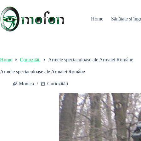
Skip
to
content
Home
Sănătate și îngr
Home
Curiozități
Armele spectaculoase ale Armatei Române
Armele spectaculoase ale Armatei Române
Monica
Curiozități