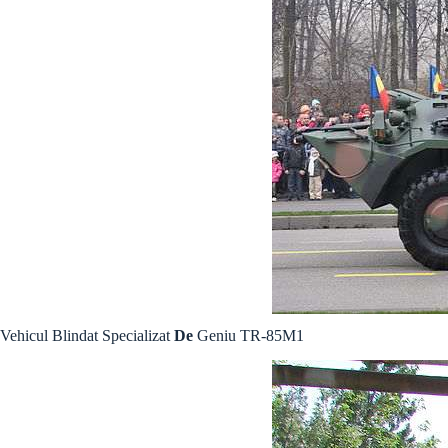
Vehicul Blindat Specializat
De
Geniu TR-85M1