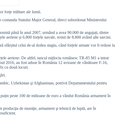
r forţe militare ale lumii.
sub comanda Statului Major General, direct subordonat Ministerului
sionistă până în anul 2007, urmând a avea 90.000 de angajați, dintre
ele aeriene și 6.800 forțele navale, restul de 8.800 având alte sarcini.
sfârșitul celui de-al doilea stagiu, când forțele armate vor fi reduse la
țele aeriene. De altfel, tancul mijlociu românesc TR-85 M1 a intrat
n anul 2016, au fost aduse în România
12
avioane de vânătoare F-16,
Bs cu două locuri.
ări.
zambic, Uzbekistan şi Afghanistan, potrivit Departamentului pentru
. Cu puțin peste 100 de milioane de euro a vândut România armament în
n producţia de muniţie, armament şi tehnică de luptă, are în
nsuficient.