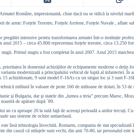
 Armatei Române, impresionantă, chiar dacă nu se ridică la nivelul marilo
rii de arme: Forțele Terestre, Forțele Aeriene, Forțele Navale , aflate 
regătiri intensive pentru transformarea armatei într-o instituție profe
n anul 2015 – circa 45.800 reprezentau forțele terestre, circa 13.250 forț
stagii. Primul stagiu a fost completat în anul 2007. Anul 2015 marchează 
.
prioritatea în domeniul achizițiilor de echipamente moderne o dețin for
d varianta modernizată a principalului vehicul de luptă al infanteriei. Î
k 15 achizitionate, 9 sunt model F-16As cu un singur loc și 3 sunt F-16
ehnică militară în valoare de peste 160 de milioane de dolari, în 53 de ţ
itanie şi Bulgaria, dar şi statele din „lumea a treia” precum Maroc, Mo
a noastră de apărare după `89.
stui an cu aproape 20 la sută faţă de aceeaşi perioadă a anilor trecuți
nade sau sisteme de ochire antiaeriană.
 este însă tehnologia învechită. Romarm, compania de stat specializată î
e din cauză că utilajele sunt vechi, din anii 70-80, iar personalul este i