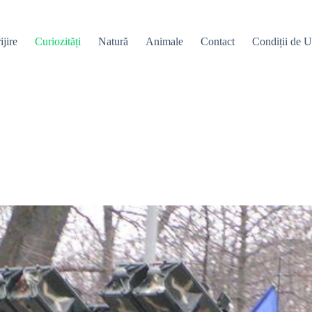
ijire
Curiozități
Natură
Animale
Contact
Condiții de Ut