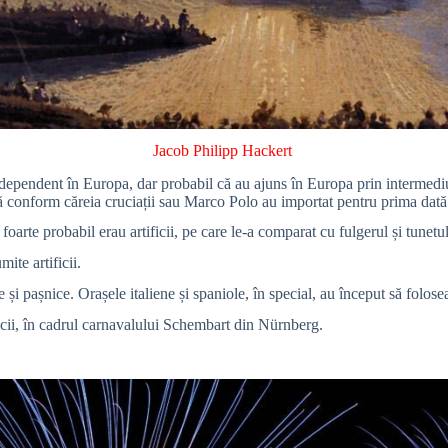
Jacob Philipp Hackert
od independent în Europa, dar probabil că au ajuns în Europa prin interme
ntă conform căreia cruciații sau Marco Polo au importat pentru prima dată 
rte probabil erau artificii, pe care le-a comparat cu fulgerul și tunetul
ite artificii.
 și pașnice. Orașele italiene și spaniole, în special, au început să foloseas
icii, în cadrul carnavalului Schembart din Nürnberg.