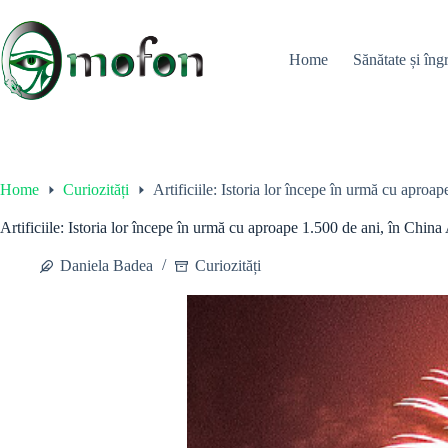
Skip
to
content
Home
Sănătate și îngr
Home
Curiozități
Artificiile: Istoria lor începe în urmă cu aproa
Artificiile: Istoria lor începe în urmă cu aproape 1.500 de ani, în China
Daniela Badea
Curiozități