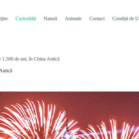
ijire
Curiozități
Natură
Animale
Contact
Condiții de Ut
pe 1.500 de ani, în China Antică
 Antică