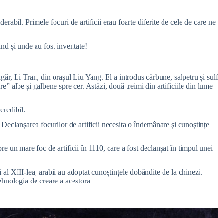
rabil. Primele focuri de artificii erau foarte diferite de cele de care ne
ând și unde au fost inventate!
lugăr, Li Tran, din orașul Liu Yang. El a introdus cărbune, salpetru și sulf
re” albe și galbene spre cer. Astăzi, două treimi din artificiile din lume
credibil.
. Declanșarea focurilor de artificii necesita o îndemânare și cunoștințe
pre un mare foc de artificii în 1110, care a fost declanșat în timpul unei
i al XIII-lea, arabii au adoptat cunoștințele dobândite de la chinezi.
 tehnologia de creare a acestora.