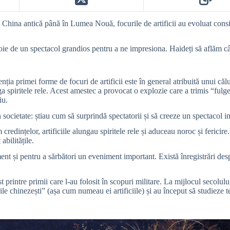
 China antică până în Lumea Nouă, focurile de artificii au evoluat conside
evoie de un spectacol grandios pentru a ne impresiona. Haideți să aflăm c
venția primei forme de focuri de artificii este în general atribuită unui că
ga spiritele rele. Acest amestec a provocat o explozie care a trimis “fulge
iu.
n societate: știau cum să surprindă spectatorii și să creeze un spectacol in
redințelor, artificiile alungau spiritele rele și aduceau noroc și fericire
abilitățile.
sment și pentru a sărbători un eveniment important. Există înregistrări des
 printre primii care l-au folosit în scopuri militare. La mijlocul secolulu
lorile chinezești” (așa cum numeau ei artificiile) și au început să studieze