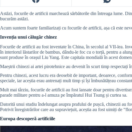
Astăzi, focurile de artificii marchează sărbătorile din întreaga lume. Din
bucurăm astăzi.
Acum suntem foarte familiarizați cu focurile de artificii, așa că este n
Invenția unui călugăr chinez
Focurile de artificii au fost inventate în China, în secolul al VII-lea. In
în interiorul lăstarilor de bambus, dându-le foc cu o torță, pentru a alun
sunt produse în orașul Liu Yang. Este capitala mondială în acest domen
Maeștrii chinezi ai artei pirotehnice au devenit în scurt timp respectați î
Pentru chinezi, acest lucru era deosebit de important, deoarece, conform c
speciale, iar aceștia erau antrenați mult timp și își îmbunătățeau constant 
Mult mai târziu, focurile de artificii au fost lansate doar pentru diverti
parade militare pentru a-l amuza pe împăratul Hui Tsung și curtea sa.
Datorită unui studiu îndelungat asupra prafului de pușcă, chinezii au fost
Potrivit înregistrărilor care au supraviețuit, aceștia au fost uimiți de “f
Europa descoperă artificiile