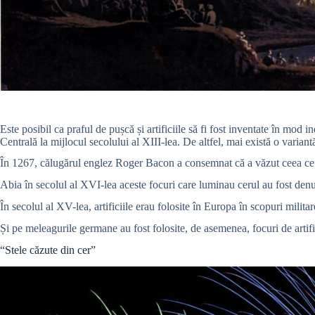
Este posibil ca praful de pușcă și artificiile să fi fost inventate în m
Centrală la mijlocul secolului al XIII-lea. De altfel, mai există o varia
În 1267, călugărul englez Roger Bacon a consemnat că a văzut ceea ce foa
Abia în secolul al XVI-lea aceste focuri care luminau cerul au fost denum
În secolul al XV-lea, artificiile erau folosite în Europa în scopuri militare
Și pe meleagurile germane au fost folosite, de asemenea, focuri de artif
“Stele căzute din cer”