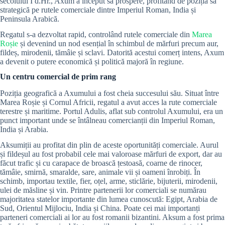
secolului I d.Hr., Axum a început să prospere, profitând de poziția sa
strategică pe rutele comerciale dintre Imperiul Roman, India și
Peninsula Arabică.
Regatul s-a dezvoltat rapid, controlând rutele comerciale din
Marea
Roșie
și devenind un nod esențial în schimbul de mărfuri precum aur,
fildeș, mirodenii, tămâie și sclavi. Datorită acestui comerț intens, Axum
a devenit o putere economică și politică majoră în regiune.
Un centru comercial de prim rang
Poziția geografică a Axumului a fost cheia succesului său. Situat între
Marea Roșie și Cornul Africii, regatul a avut acces la rute comerciale
terestre și maritime. Portul Adulis, aflat sub controlul Axumului, era un
punct important unde se întâlneau comercianții din Imperiul Roman,
India și Arabia.
Aksumiții au profitat din plin de aceste oportunități comerciale. Aurul
și fildeșul au fost probabil cele mai valoroase mărfuri de export, dar au
făcut trafic și cu carapace de broască țestoasă, coarne de rinocer,
tămâie, smirnă, smaralde, sare, animale vii și oameni înrobiți. În
schimb, importau textile, fier, oțel, arme, sticlărie, bijuterii, mirodenii,
ulei de măsline și vin. Printre partenerii lor comerciali se numărau
majoritatea statelor importante din lumea cunoscută: Egipt, Arabia de
Sud, Orientul Mijlociu, India și China. Poate cei mai importanți
parteneri comerciali ai lor au fost romanii bizantini. Aksum a fost prima