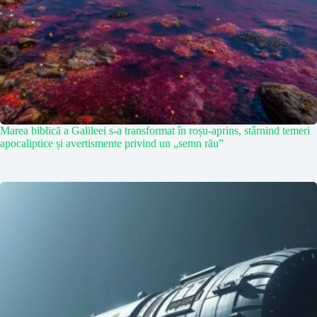
Marea biblică a Galileei s-a transformat în roșu-aprins, stârnind temeri
apocaliptice și avertismente privind un „semn rău”