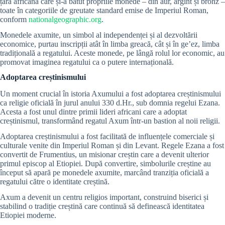
țară africană care și-a bătut propriile monede – din aur, argint și bronz –
toate în categoriile de greutate standard emise de Imperiul Roman,
conform
nationalgeographic.org
.
Monedele axumite, un simbol al independenței și al dezvoltării
economice, purtau inscripții atât în limba greacă, cât și în ge’ez, limba
tradițională a regatului. Aceste monede, pe lângă rolul lor economic, au
promovat imaginea regatului ca o putere internațională.
Adoptarea creștinismului
Un moment crucial în istoria Axumului a fost adoptarea creștinismului
ca religie oficială în jurul anului 330 d.Hr., sub domnia regelui Ezana.
Acesta a fost unul dintre primii lideri africani care a adoptat
creștinismul, transformând regatul Axum într-un bastion al noii religii.
Adoptarea creștinismului a fost facilitată de influențele comerciale și
culturale venite din Imperiul Roman și din Levant. Regele Ezana a fost
convertit de Frumentius, un misionar creștin care a devenit ulterior
primul episcop al Etiopiei. După convertire, simbolurile creștine au
început să apară pe monedele axumite, marcând tranziția oficială a
regatului către o identitate creștină.
Axum a devenit un centru religios important, construind biserici și
stabilind o tradiție creștină care continuă să definească identitatea
Etiopiei moderne.