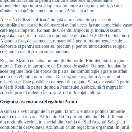
importanță. Renumit pentru monumentele sale impresionante,
monedele imperiului și adoptarea timpurie a creștinismului, Axum
rămâne o piatră de temelie în istoria Africii și a lumii.
Această civilizație africană bogată a prosperat timp de secole,
controlând un stat teritorial mare și având acces la rute comerciale vaste
care legau Imperiul Roman de Orientul Mijlociu și India. Aksum,
capitala, era o metropolă cu o populație de până la 20.000 de locuitori.
Aksum a fost, de asemenea, remarcabilă pentru monumentele sale
elaborate și pentru scrierea sa, precum și pentru introducerea religiei
creștine în restul Africii subsahariene.
Regatul Aksum era situat în munții din nordul Etiopiei, într-o regiune
numită Tigray, în apropiere de Eritreea de astăzi. Oamenii locuiau în
acea regiune încă din epoca de piatră, iar comunitățile agrare se aflau
acolo de cel puțin un mileniu. Dar originile regatului Aksum sunt
misterioase. Este posibil ca oamenii din regatul Saba, de cealaltă parte
a Mării Roșii, în partea de sud a Peninsulei Arabice, să fi migrat în
zonă în primul mileniu î.e.n. și să-i fi influențat cultura.
Origini și ascensiunea Regatului Axum
Axum și-a avut originile în regatul D’mt, o entitate politică timpurie
care a existat în zona Africii de Est în primul mileniu î.Hr. Influențele
din regiunile vecine, în special din Arabia de Sud (regatul Saba), au
contribuit la dezvoltarea Axumului ca un regat bine organizat. În jurul