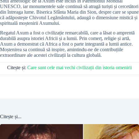
Situl arheologic de la Axum este inclus în Patrimoniul Mondial
UNESCO, iar monumentele sale continuă să atragă turiști și cercetători
din întreaga lume. Biserica Sfânta Maria din Sion, despre care se spune
că adăpostește Chivotul Legământului, adaugă o dimensiune mistică și
spirituală moștenirii Axumului.
Regatul Axum a fost o civilizație remarcabilă, care a lăsat o amprentă
durabilă asupra istoriei Africii și a lumii. Prin comerț, religie și artă,
Axum a demonstrat că Africa a fost o parte integrantă a lumii antice.
Moștenirea sa continuă să inspire, amintindu-ne de contribuțiile
extraordinare ale acestei civilizații la cultura globală.
Citește și:
Care sunt cele mai vechi civilizații din istoria omenirii
Citește și...