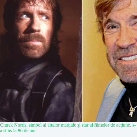
Chuck Norris, simbol al artelor marțiale și star al filmelor de acțiune, s-
a stins la 86 de ani