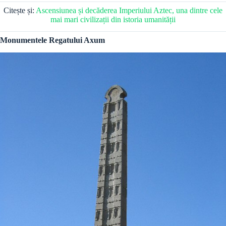
Citește și:
Ascensiunea și decăderea Imperiului Aztec, una dintre cele
mai mari civilizații din istoria umanității
Monumentele Regatului Axum