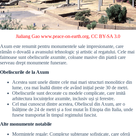
Jialiang Gao www.peace-on-earth.org
,
CC BY-SA 3.0
Axum este renumit pentru monumentele sale impresionante, care
rămân o dovadă a avansului tehnologic și artistic al regatului. Cele mai
faimoase sunt obeliscurile axumite, coloane masive din piatră care
serveau drept monumente funerare.
Obeliscurile de la Axum
Acestea sunt unele dintre cele mai mari structuri monolitice din
lume, cea mai înaltă dintre ele având inițial peste 30 de metri.
Obeliscurile sunt decorate cu modele complicate, care imită
arhitectura locuințelor axumite, inclusiv uși și ferestre.
Cel mai cunoscut dintre acestea, Obeliscul din Axum, are o
înălțime de 24 de metri și a fost mutat în Etiopia din Italia, unde
fusese transportat în timpul regimului fascist.
Alte monumente notabile
Mormintele regale: Complexe subterane sofisticate, care oferă