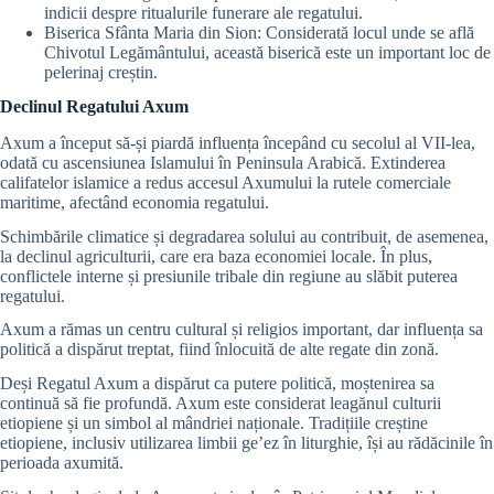
indicii despre ritualurile funerare ale regatului.
Biserica Sfânta Maria din Sion: Considerată locul unde se află
Chivotul Legământului, această biserică este un important loc de
pelerinaj creștin.
Declinul Regatului Axum
Axum a început să-și piardă influența începând cu secolul al VII-lea,
odată cu ascensiunea Islamului în Peninsula Arabică. Extinderea
califatelor islamice a redus accesul Axumului la rutele comerciale
maritime, afectând economia regatului.
Schimbările climatice și degradarea solului au contribuit, de asemenea,
la declinul agriculturii, care era baza economiei locale. În plus,
conflictele interne și presiunile tribale din regiune au slăbit puterea
regatului.
Axum a rămas un centru cultural și religios important, dar influența sa
politică a dispărut treptat, fiind înlocuită de alte regate din zonă.
Deși Regatul Axum a dispărut ca putere politică, moștenirea sa
continuă să fie profundă. Axum este considerat leagănul culturii
etiopiene și un simbol al mândriei naționale. Tradițiile creștine
etiopiene, inclusiv utilizarea limbii ge’ez în liturghie, își au rădăcinile în
perioada axumită.