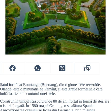
Satul fortificat Bourtange (Boertang), din regiunea Westerwolde,
Olanda, este o minunăție pe Pământ, și asta grație formei sale care
imită foarte bine conturul unei stele.
Construit în timpul Războiului de 80 de ani, fortul în formă de stea are
o istorie bogată. În 1580 oraşul Groningen se alătura Spaniei.
Aprovizionarea oraşului se făcea din Germania, prin mlaştina