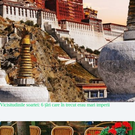
Vicisitudinile soartei: 6 țări care în trecut erau mari imperii