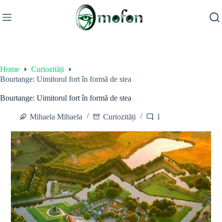
Skip
to
content
Home
Curiozități
Bourtange: Uimitorul fort în formă de stea
Bourtange: Uimitorul fort în formă de stea
Mihaela Mihaela
Curiozități
1