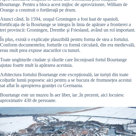
Bourtange. Pentru a bloca acest mijloc de aprovizionre, William de
Orange a construit o fortăreaţă pe drum.
Atunci când, în 1594, oraşul Groningen a fost luat de spanioli,
fortificaţia de la Bourtange se integra în linia de apărare a frontierei a
trei provincii: Groningen, Drenthe şi Friesland, având un rol important.
În plus, există o explicație plauzibilă pentru forma de stea a fortului.
Conform documentelor, forturile cu formă circulară, din era medievală,
erau mult prea expuse atacurilor cu tunuri.
Toate unghiurile ciudate și râurile care înconjoară fortul Bourtange
ajutau foarte mult la apărarea acestuia.
Arhitectura fortului Bourtange este excepțională, iar turiști din toate
colțurile lumii poposesc aici pentru a se bucura de frumusețea acestui
sat aflat în apropierea graniței cu Germania.
Bourtange este un muzeu în aer liber, iar ,în prezent, aici locuiesc
aproximativ 430 de persoane.