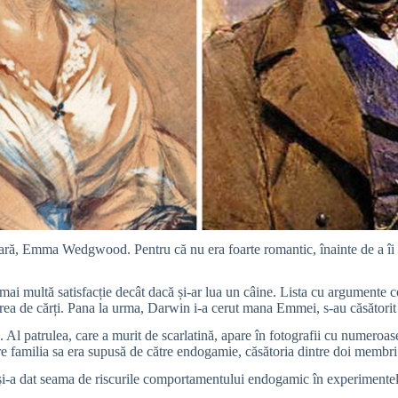
imară, Emma Wedgwood. Pentru că nu era foarte romantic, înainte de a îi 
mai multă satisfacție decât dacă și-ar lua un câine. Lista cu argumente co
narea de cărți. Pana la urma, Darwin i-a cerut mana Emmei, s-au căsătorit
tă. Al patrulea, care a murit de scarlatină, apare în fotografii cu numeroa
re familia sa era supusă de către endogamie, căsătoria dintre doi membri a
 şi-a dat seama de riscurile comportamentului endogamic în experimentele