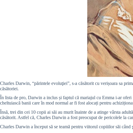
Charles Darwin, “părintele evoluţiei”, s-a căsătorit cu verișoara sa pr
căsătoriei.
În lista de pro, Darwin a inclus și faptul că mariajul cu Emma i-ar oferi 
cheltuiască banii care în mod normal ar fi fost alocați pentru achizițio
Însă, trei din cei 10 copii ai săi au murit înainte de a atinge vârsta adul
căsătorit. Astfel că, Charles Darwin a fost preocupat de pericolele la ca
Charles Darwin a început să se teamă pentru viitorul copiiilor săi când