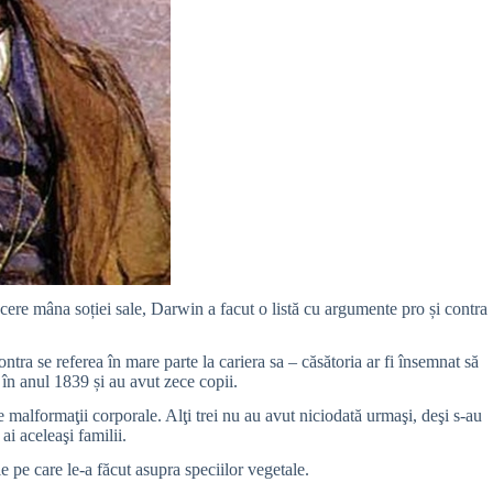
cere mâna soției sale, Darwin a facut o listă cu argumente pro și contra
ntra se referea în mare parte la cariera sa – căsătoria ar fi însemnat să
 în anul 1839 și au avut zece copii.
se malformaţii corporale. Alţi trei nu au avut niciodată urmaşi, deşi s-au
i aceleaşi familii.
 pe care le-a făcut asupra speciilor vegetale.