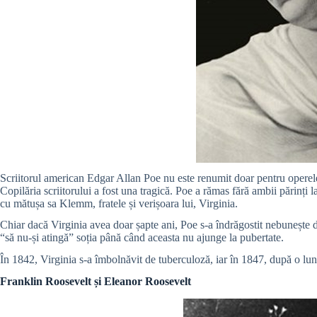
Scriitorul american Edgar Allan Poe nu este renumit doar pentru operele 
Copilăria scriitorului a fost una tragică. Poe a rămas fără ambii părinți
cu mătușa sa Klemm, fratele și verișoara lui, Virginia.
Chiar dacă Virginia avea doar șapte ani, Poe s-a îndrăgostit nebunește 
“să nu-și atingă” soția până când aceasta nu ajunge la pubertate.
În 1842, Virginia s-a îmbolnăvit de tuberculoză, iar în 1847, după o lu
Franklin Roosevelt și Eleanor Roosevelt