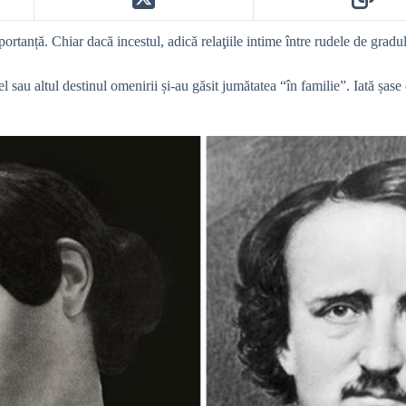
tanță. Chiar dacă incestul, adică relaţiile intime între rudele de gradul I
el sau altul destinul omenirii și-au găsit jumătatea “în familie”. Iată șas