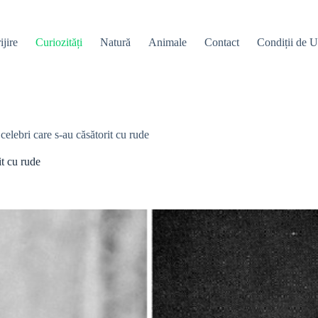
ijire
Curiozități
Natură
Animale
Contact
Condiții de Ut
elebri care s-au căsătorit cu rude
it cu rude