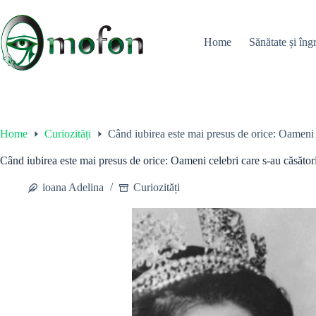
Skip
to
content
Home
Sănătate și îngr
Home
Curiozități
Când iubirea este mai presus de orice: Oameni c
Când iubirea este mai presus de orice: Oameni celebri care s-au căsător
ioana Adelina
Curiozități