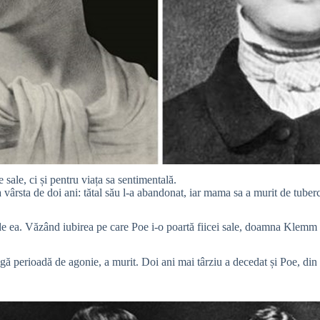
sale, ci și pentru viața sa sentimentală.
 la vârsta de doi ani: tătal său l-a abandonat, iar mama sa a murit de tub
de ea. Văzând iubirea pe care Poe i-o poartă fiicei sale, doamna Klemm 
ngă perioadă de agonie, a murit. Doi ani mai târziu a decedat și Poe, di