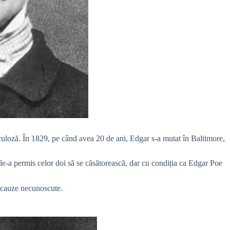
erculoză. În 1829, pe când avea 20 de ani, Edgar s-a mutat în Baltimore,
le-a permis celor doi să se căsătorească, dar cu condiția ca Edgar Poe
n cauze necunoscute.