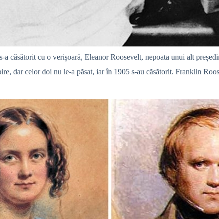
, s-a căsătorit cu o verișoară, Eleanor Roosevelt, nepoata unui alt preș
ire, dar celor doi nu le-a păsat, iar în 1905 s-au căsătorit. Franklin Roo