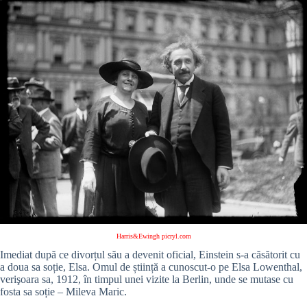
Harris&Ewingh picryl.com
Imediat după ce divorțul său a devenit oficial, Einstein s-a căsătorit cu
a doua sa soție, Elsa. Omul de știință a cunoscut-o pe Elsa Lowenthal,
verişoara sa, 1912, în timpul unei vizite la Berlin, unde se mutase cu
fosta sa soție – Mileva Maric.