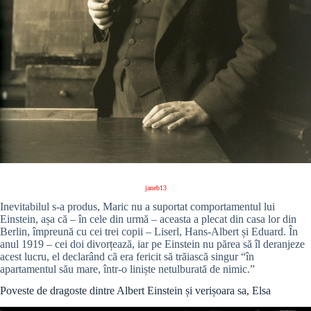
janeb13
Inevitabilul s-a produs, Maric nu a suportat comportamentul lui
Einstein, așa că – în cele din urmă – aceasta a plecat din casa lor din
Berlin, împreună cu cei trei copii – Liserl, Hans-Albert și Eduard. În
anul 1919 – cei doi divorțează, iar pe Einstein nu părea să îl deranjeze
acest lucru, el declarând că era fericit să trăiască singur “în
apartamentul său mare, într-o liniște netulburată de nimic.”
Poveste de dragoste dintre Albert Einstein și verișoara sa, Elsa