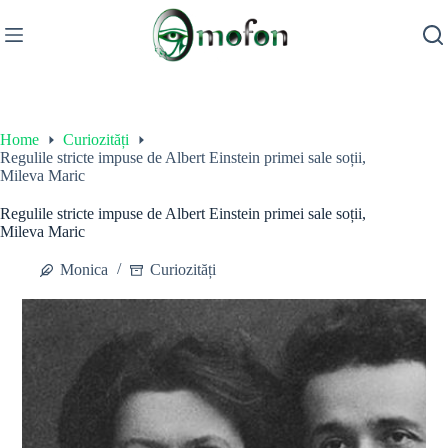
Skip
to
content
Home
Curiozități
Regulile stricte impuse de Albert Einstein primei sale soții,
Mileva Maric
Regulile stricte impuse de Albert Einstein primei sale soții,
Mileva Maric
Monica
Curiozități