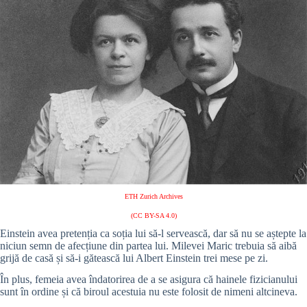
ETH Zurich Archives
(CC BY-SA 4.0)
Einstein avea pretenția ca soția lui să-l servească, dar să nu se aștepte la
niciun semn de afecțiune din partea lui. Milevei Maric trebuia să aibă
grijă de casă și să-i gătească lui Albert Einstein trei mese pe zi.
În plus, femeia avea îndatorirea de a se asigura că hainele fizicianului
sunt în ordine și că biroul acestuia nu este folosit de nimeni altcineva.