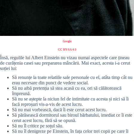
Google
CC BY-SA 4.0
Însă, regulile lui Albert Einstein nu vizau numai aspectele care țineau
de curățenia casei sau prepararea mâncării. Mai exact, acesta i-a cerut
soției lui:
Să renunțe la toate relatiile sale personale cu el, atâta timp cât nu
erau necesare din punct de vedere social.
Să nu aibă pretenția să stea acasă cu ea, ori să călătorească
împreună.
Să nu se aștepte la niciun fel de intimitate cu acesta și nici să îi
facă reproșuri vis-a-vis de acest lucru.
Să nu mai vorbească, dacă îi este cerut acest lucru.
Să părăsească dormitorul sau biroul bărbatului, imediat ce îi este
cerut acest lucru, fără să se opună.
Să nu îl critice pe soțul său.
Să nu îl denigreze pe Einstein, în fața celor trei copii pe care îi