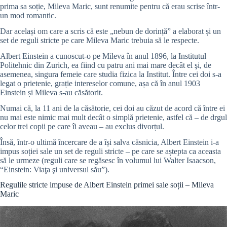
prima sa soție, Mileva Maric, sunt renumite pentru că erau scrise într-
un mod romantic.
Dar același om care a scris că este „nebun de dorință” a elaborat și un
set de reguli stricte pe care Mileva Maric trebuia să le respecte.
Albert Einstein a cunoscut-o pe Mileva în anul 1896, la Institutul
Politehnic din Zurich, ea fiind cu patru ani mai mare decât el şi, de
asemenea, singura femeie care studia fizica la Institut. Între cei doi s-a
legat o prietenie, grație intereselor comune, așa că în anul 1903
Einstein și Mileva s-au căsătorit.
Numai că, la 11 ani de la căsătorie, cei doi au căzut de acord că între ei
nu mai este nimic mai mult decât o simplă prietenie, astfel că – de drgul
celor trei copii pe care îi aveau – au exclus divorțul.
Însă, într-o ultimă încercare de a își salva căsnicia, Albert Einstein i-a
impus soției sale un set de reguli stricte – pe care se aștepta ca aceasta
să le urmeze (reguli care se regăsesc în volumul lui Walter Isaacson,
“Einstein: Viaţa şi universul său”).
Regulile stricte impuse de Albert Einstein primei sale soții – Mileva
Maric