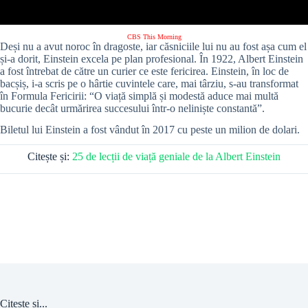
CBS This Morning
Deși nu a avut noroc în dragoste, iar căsniciile lui nu au fost așa cum el
și-a dorit, Einstein excela pe plan profesional. În 1922, Albert Einstein
a fost întrebat de către un curier ce este fericirea. Einstein, în loc de
bacșiș, i-a scris pe o hârtie cuvintele care, mai târziu, s-au transformat
în Formula Fericirii: “O viață simplă și modestă aduce mai multă
bucurie decât urmărirea succesului într-o neliniște constantă”.
Biletul lui Einstein a fost vândut în 2017 cu peste un milion de dolari.
Citește și:
25 de lecții de viață geniale de la Albert Einstein
Citește și...