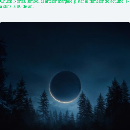
Chuck Norris, simbol al artelor marțiale și star al filmelor de acțiune, s-
a stins la 86 de ani