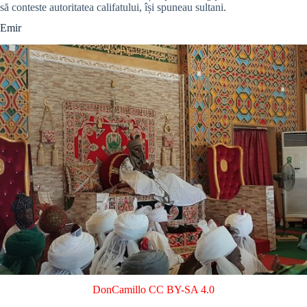
să conteste autoritatea califatului, își spuneau sultani.
Emir
DonCamillo
CC BY-SA 4.0