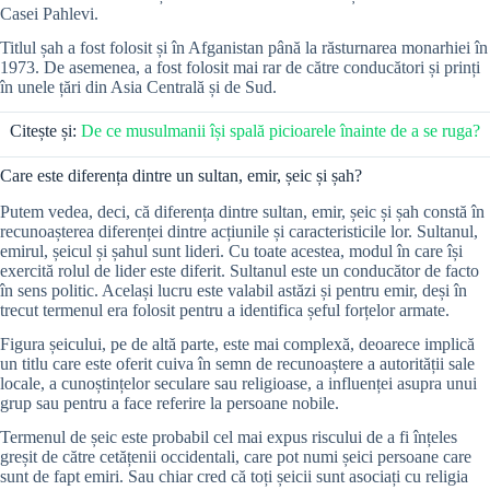
Casei Pahlevi.
Titlul șah a fost folosit și în Afganistan până la răsturnarea monarhiei în
1973. De asemenea, a fost folosit mai rar de către conducători și prinți
în unele țări din Asia Centrală și de Sud.
Citește și:
De ce musulmanii își spală picioarele înainte de a se ruga?
Care este diferența dintre un sultan, emir, șeic și șah?
Putem vedea, deci, că diferența dintre sultan, emir, șeic și șah constă în
recunoașterea diferenței dintre acțiunile și caracteristicile lor. Sultanul,
emirul, șeicul și șahul sunt lideri. Cu toate acestea, modul în care își
exercită rolul de lider este diferit. Sultanul este un conducător de facto
în sens politic. Același lucru este valabil astăzi și pentru emir, deși în
trecut termenul era folosit pentru a identifica șeful forțelor armate.
Figura șeicului, pe de altă parte, este mai complexă, deoarece implică
un titlu care este oferit cuiva în semn de recunoaștere a autorității sale
locale, a cunoștințelor seculare sau religioase, a influenței asupra unui
grup sau pentru a face referire la persoane nobile.
Termenul de șeic este probabil cel mai expus riscului de a fi înțeles
greșit de către cetățenii occidentali, care pot numi șeici persoane care
sunt de fapt emiri. Sau chiar cred că toți șeicii sunt asociați cu religia