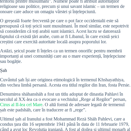
teritoriu printre musulmani”. Numele poate fi atribuit autorităților
religioase sau politice, precum și unui savant islamic – un termen de
onoare care aduce un omagiu vârstei și înțelepciunii.
O greșeală foarte frecventă pe care o pot face occidentalii este să
presupună că toți șeicii sunt musulmani. În mod similar, este nepotrivit
să considerăm că toți arabii sunt islamici. Acest lucru se datorează
faptului că există țări arabe, cum ar fi Libanul, în care există șeici
creștini care exercită autoritate locală asupra poporului lor.
Astăzi, șeicul poate fi înțeles ca un termen onorific pentru membrii
importanți ai unei comunități care au o mare experiență, înțelepciune
sau bogăție.
Șah
Cuvântul șah își are originea etimologică în termenul Khshayathiya,
din vechea limbă persană. Acesta era titlul regilor din Iran, fosta Persie.
Denumirea shähanshäh a fost un titlu adoptat de dinastia Pahlavi în
secolul al XX-lea ca o evocare a vechiului „Rege al Regilor” persan,
Cirus al II-lea cel Mare
. O altă formă de adresare legată de termenul
șah este padshäh, care în traducere ar fi „rege”.
Ultimul șah al Iranului a fost Mohammad Rezä Shäh Pahlevi, care a
condus țara din 16 septembrie 1941 până în data de 11 februarie 1979,
când a avut loc Revoluția iraniană. A fost al doilea și ultimul monarh al