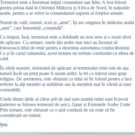
Termenul emir a însemnat inițial comandant sau lider. A fost folosit
pentru prima dată în Orientul Mijlociu și Africa de Nord, în națiunile
arabe, pentru a se referi la comandantul suprem al forțelor armate.
Numit de calif, emirul, scris și „amir”, își are originea în rădăcina arabă
„amr”, care înseamnă „comandă”.
Cu timpul, însă, termenul emir a dobândit un nou sens și o nouă sferă
de aplicare. Ca urmare, unele țări arabe mai mici au început să
folosească titlul de emir pentru a desemna autoritatea conducătorului.
Ca și în cazul sultanului, acest termen nu trebuie confundat cu ideea de
calif.
În zilele noastre, domeniul de aplicare al termenului emir este de așa
natură încât un prinț poate fi numit astfel, la fel ca liderul unui grup
religios. De asemenea, este obișnuit ca titlul să fie folosit pentru a face
referire la alți membri ai nobilimii sau la membrii mai în vârstă ai unei
comunități.
Unele dintre țările ai căror șefi de stat sunt numiți emiri sunt Kuweit
(anterior se folosea termenul de șeic), Qatar și Emiratele Arabe Unite.
Prin urmare, este obișnuit ca o țară condusă de un emir să fie
considerată un emirat.
Șeic