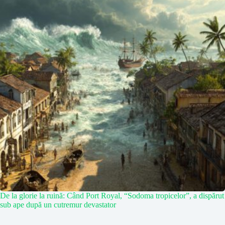
De la glorie la ruină: Când Port Royal, “Sodoma tropicelor”, a dispărut
sub ape după un cutremur devastator