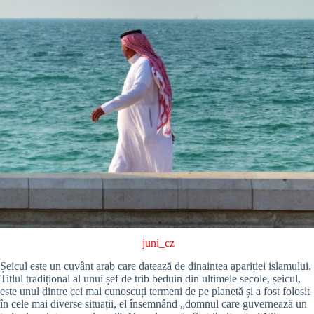
juni_cz
Șeicul este un cuvânt arab care datează de dinaintea apariției islamului.
Titlul tradițional al unui șef de trib beduin din ultimele secole, șeicul,
este unul dintre cei mai cunoscuți termeni de pe planetă și a fost folosit
în cele mai diverse situații, el însemnând „domnul care guvernează un