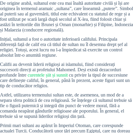
De origine arabă, sultanul este cea mai înaltă autoritate civilă și își are
originea în termenul aramaic „sultana”, care înseamnă „putere”. Simbol
al puterii sau al guvernării, titlul este echivalent cu statutul de rege și a
fost utilizat pe scară largă după secolul al X-lea, fiind folosit chiar și
astăzi în teritoriile din Brunei și Oman (monarhie) și Filipine, Indonezia
și Malaezia (conducere regională).
Inițial, sultanul a fost o autoritate inferioară califului. Principala
diferență față de calif era că titlul de sultan nu îl desemna drept șef al
religiei. Totuși, acest lucru nu l-a împiedicat să exercite un control
absolut într-o anumită regiune.
Califii au devenit liderii religioși ai islamului, fiind considerați
succesorii direcți ai profetului Mahomed. Deși există dezacorduri
profunde între
curentele șiit și sunnit
cu privire la tipul de succesiune
care definește califul, în general, până în prezent, aceste figuri sunt un
tip de conducător religios.
Astfel, utilizarea termenului sultan este, de asemenea, un mod de a
separa sfera politică de cea religioasă. Se înțelege că sultanul trebuie să
fie o figură puternică și integră din punct de vedere moral, fără a
comanda neapărat gândurile religioase ale poporului. În general, el
trebuie să se supună liderilor religioși din țară.
Primii mari sultani au apărut în Imperiul Otoman, care corespunde
actualei Turcii. Conducătorii unor țări precum Egiptul, care nu doreau