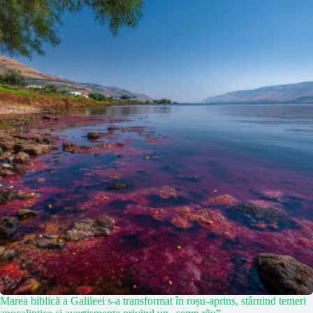
Marea biblică a Galileei s-a transformat în roșu-aprins, stârnind temeri