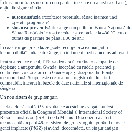
În lipsa unor frați sau surori compatibili (ceea ce nu a fost cazul aici),
opțiunile sigure rămân:
autotransfuzia
(recoltarea propriului sânge înaintea unei
operații programate)
stocarea preventivă
de sânge compatibil în Banca Națională de
Sânge Rar (globule roșii recoltate și congelate la –80 °C, cu o
durată de păstrare de până la 30 de ani).
În caz de urgență vitală, se poate recurge la „cea mai puțin
incompatibilă” unitate de sânge, cu tratament medicamentos adjuvant.
Pentru a reduce riscul, EFS va demara în curând o campanie de
depistare a antigenului Gwada, începând cu rudele pacientei și
continuând cu donatorii din Guadelupa și diaspora din Franța
metropolitană. Scopul este crearea unui registru de donatori
compatibili, integrat în bazele de date naționale și internaționale de
sânge rar.
Un nou sistem de grup sanguin
}n data de 31 mai 2025, rezultatele acestei investigații au fost
prezentate oficial la Congresul Mondial al International Society of
Blood Transfusion (ISBT) de la Milano. Descoperirea a fost
recunoscută drept al 48-lea sistem de grup sanguin, purtând numele
genei implicate (
PIGZ
) și având, deocamdată, un singur antigen