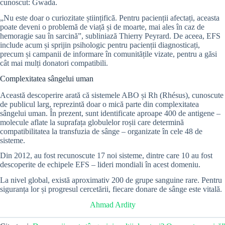
cunoscut: Gwada.
„Nu este doar o curiozitate științifică. Pentru pacienții afectați, aceasta
poate deveni o problemă de viață și de moarte, mai ales în caz de
hemoragie sau în sarcină”, subliniază Thierry Peyrard. De aceea, EFS
include acum și sprijin psihologic pentru pacienții diagnosticați,
precum și campanii de informare în comunitățile vizate, pentru a găsi
cât mai mulți donatori compatibili.
Complexitatea sângelui uman
Această descoperire arată că sistemele ABO și Rh (Rhésus), cunoscute
de publicul larg, reprezintă doar o mică parte din complexitatea
sângelui uman. În prezent, sunt identificate aproape 400 de antigene –
molecule aflate la suprafața globulelor roșii care determină
compatibilitatea la transfuzia de sânge – organizate în cele 48 de
sisteme.
Din 2012, au fost recunoscute 17 noi sisteme, dintre care 10 au fost
descoperite de echipele EFS – lideri mondiali în acest domeniu.
La nivel global, există aproximativ 200 de grupe sanguine rare. Pentru
siguranța lor și progresul cercetării, fiecare donare de sânge este vitală.
Ahmad Ardity