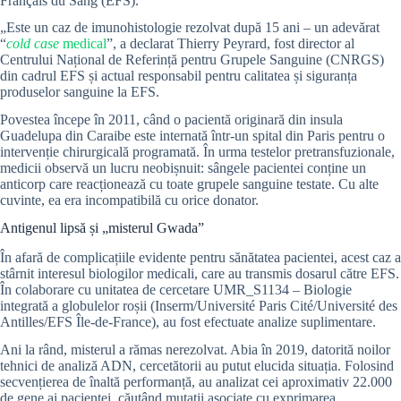
Français du Sang (EFS).
„Este un caz de imunohistologie rezolvat după 15 ani – un adevărat
“
cold case
medical
”, a declarat Thierry Peyrard, fost director al
Centrului Național de Referință pentru Grupele Sanguine (CNRGS)
din cadrul EFS și actual responsabil pentru calitatea și siguranța
produselor sanguine la EFS.
Povestea începe în 2011, când o pacientă originară din insula
Guadelupa din Caraibe este internată într-un spital din Paris pentru o
intervenție chirurgicală programată. În urma testelor pretransfuzionale,
medicii observă un lucru neobișnuit: sângele pacientei conține un
anticorp care reacționează cu toate grupele sanguine testate. Cu alte
cuvinte, ea era incompatibilă cu orice donator.
Antigenul lipsă și „misterul Gwada”
În afară de complicațiile evidente pentru sănătatea pacientei, acest caz a
stârnit interesul biologilor medicali, care au transmis dosarul către EFS.
În colaborare cu unitatea de cercetare UMR_S1134 – Biologie
integrată a globulelor roșii (Inserm/Université Paris Cité/Université des
Antilles/EFS Île-de-France), au fost efectuate analize suplimentare.
Ani la rând, misterul a rămas nerezolvat. Abia în 2019, datorită noilor
tehnici de analiză ADN, cercetătorii au putut elucida situația. Folosind
secvențierea de înaltă performanță, au analizat cei aproximativ 22.000
de gene ai pacientei, căutând mutații asociate cu exprimarea