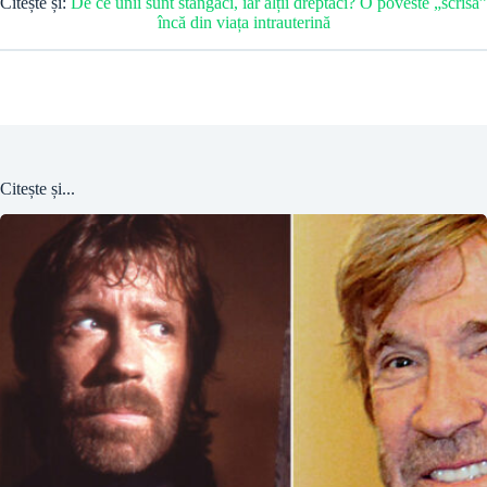
Citește și:
De ce unii sunt stângaci, iar alții dreptaci? O poveste „scrisă”
încă din viața intrauterină
Citește și...