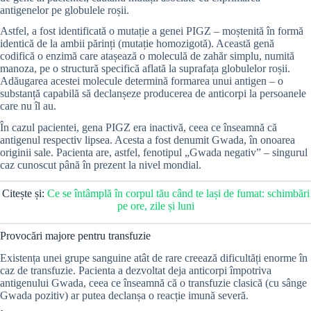
antigenelor pe globulele roșii.
Astfel, a fost identificată o mutație a genei PIGZ – moștenită în formă
identică de la ambii părinți (mutație homozigotă). Această genă
codifică o enzimă care atașează o moleculă de zahăr simplu, numită
manoza, pe o structură specifică aflată la suprafața globulelor roșii.
Adăugarea acestei molecule determină formarea unui antigen – o
substanță capabilă să declanșeze producerea de anticorpi la persoanele
care nu îl au.
În cazul pacientei, gena PIGZ era inactivă, ceea ce înseamnă că
antigenul respectiv lipsea. Acesta a fost denumit Gwada, în onoarea
originii sale. Pacienta are, astfel, fenotipul „Gwada negativ” – singurul
caz cunoscut până în prezent la nivel mondial.
Citește și:
Ce se întâmplă în corpul tău când te lași de fumat: schimbări
pe ore, zile și luni
Provocări majore pentru transfuzie
Existența unei grupe sanguine atât de rare creează dificultăți enorme în
caz de transfuzie. Pacienta a dezvoltat deja anticorpi împotriva
antigenului Gwada, ceea ce înseamnă că o transfuzie clasică (cu sânge
Gwada pozitiv) ar putea declanșa o reacție imună severă.