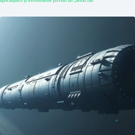
apocaliptice și avertismente privind un „semn rău”