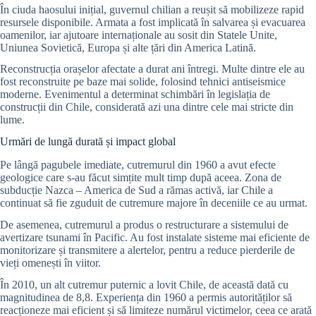
În ciuda haosului inițial, guvernul chilian a reușit să mobilizeze rapid
resursele disponibile. Armata a fost implicată în salvarea și evacuarea
oamenilor, iar ajutoare internaționale au sosit din Statele Unite,
Uniunea Sovietică, Europa și alte țări din America Latină.
Reconstrucția orașelor afectate a durat ani întregi. Multe dintre ele au
fost reconstruite pe baze mai solide, folosind tehnici antiseismice
moderne. Evenimentul a determinat schimbări în legislația de
construcții din Chile, considerată azi una dintre cele mai stricte din
lume.
Urmări de lungă durată și impact global
Pe lângă pagubele imediate, cutremurul din 1960 a avut efecte
geologice care s-au făcut simțite mult timp după aceea. Zona de
subducție Nazca – America de Sud a rămas activă, iar Chile a
continuat să fie zguduit de cutremure majore în deceniile ce au urmat.
De asemenea, cutremurul a produs o restructurare a sistemului de
avertizare tsunami în Pacific. Au fost instalate sisteme mai eficiente de
monitorizare și transmitere a alertelor, pentru a reduce pierderile de
vieți omenești în viitor.
În 2010, un alt cutremur puternic a lovit Chile, de această dată cu
magnitudinea de 8,8. Experiența din 1960 a permis autorităților să
reacționeze mai eficient și să limiteze numărul victimelor, ceea ce arată