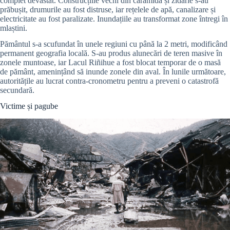
complet devastat. Construcțiile vechi din cărămidă și zidărie s-au
prăbușit, drumurile au fost distruse, iar rețelele de apă, canalizare și
electricitate au fost paralizate. Inundațiile au transformat zone întregi în
mlaștini.
Pământul s-a scufundat în unele regiuni cu până la 2 metri, modificând
permanent geografia locală. S-au produs alunecări de teren masive în
zonele muntoase, iar Lacul Riñihue a fost blocat temporar de o masă
de pământ, amenințând să inunde zonele din aval. În lunile următoare,
autoritățile au lucrat contra-cronometru pentru a preveni o catastrofă
secundară.
Victime și pagube