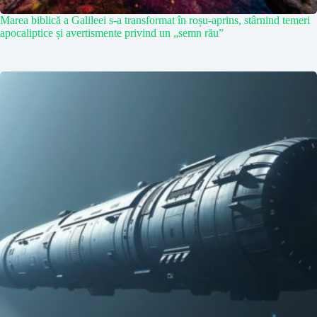
Marea biblică a Galileei s-a transformat în roșu-aprins, stârnind temeri
apocaliptice și avertismente privind un „semn rău”