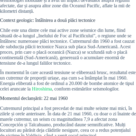
seismologiei mondiale și a avut un impact devastator asupra regiunii
afectate, dar și asupra altor zone din Oceanul Pacific, aflate la mii de
kilometri distanță.
Context geologic: întâlnirea a două plăci tectonice
Chile este una dintre cele mai active zone seismice din lume, fiind
situată de-a lungul „Inelului de Foc al Pacificului”, o regiune unde se
întâlnesc numeroase plăci tectonice. Cutremurul din 1960 a fost cauzat
de subducția plăcii tectonice Nazca sub placa Sud-Americană. Acest
proces, prin care o placă oceanică (Nazca) se scufundă sub o placă
continentală (Sud-Americană), generează o acumulare enormă de
tensiune de-a lungul faliilor tectonice.
În momentul în care această tensiune se eliberează brusc, rezultatul este
un cutremur de proporții uriașe, așa cum s-a întâmplat în mai 1960.
Energia eliberată a fost de ordinul a 20.000 de bombe atomice de tipul
celei aruncate la
Hiroshima
, conform estimărilor seismologilor.
Momentul declanșării: 22 mai 1960
Cutremurul principal a fost precedat de mai multe seisme mai mici, în
zilele și orele anterioare. În data de 21 mai 1960, cu doar o zi înainte de
marele cutremur, un seism cu magnitudinea 7,9 a afectat zona
Concepción și Talcahuano, producând daune semnificative. Mulți
locuitori au părăsit deja clădirile nesigure, ceea ce a redus potențialul
de victime în Valdivia, când a venit șocul principal.