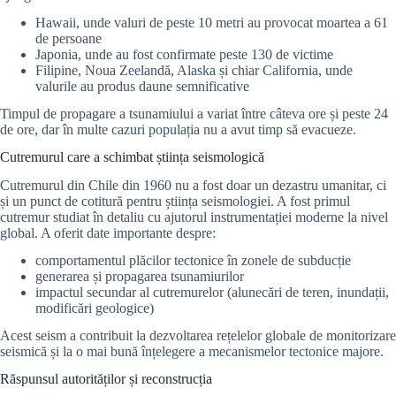
Hawaii, unde valuri de peste 10 metri au provocat moartea a 61
de persoane
Japonia, unde au fost confirmate peste 130 de victime
Filipine, Noua Zeelandă, Alaska și chiar California, unde
valurile au produs daune semnificative
Timpul de propagare a tsunamiului a variat între câteva ore și peste 24
de ore, dar în multe cazuri populația nu a avut timp să evacueze.
Cutremurul care a schimbat știința seismologică
Cutremurul din Chile din 1960 nu a fost doar un dezastru umanitar, ci
și un punct de cotitură pentru știința seismologiei. A fost primul
cutremur studiat în detaliu cu ajutorul instrumentației moderne la nivel
global. A oferit date importante despre:
comportamentul plăcilor tectonice în zonele de subducție
generarea și propagarea tsunamiurilor
impactul secundar al cutremurelor (alunecări de teren, inundații,
modificări geologice)
Acest seism a contribuit la dezvoltarea rețelelor globale de monitorizare
seismică și la o mai bună înțelegere a mecanismelor tectonice majore.
Răspunsul autorităților și reconstrucția