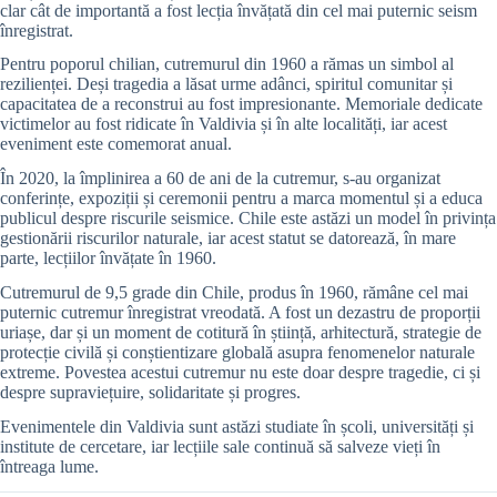
clar cât de importantă a fost lecția învățată din cel mai puternic seism
înregistrat.
Pentru poporul chilian, cutremurul din 1960 a rămas un simbol al
rezilienței. Deși tragedia a lăsat urme adânci, spiritul comunitar și
capacitatea de a reconstrui au fost impresionante. Memoriale dedicate
victimelor au fost ridicate în Valdivia și în alte localități, iar acest
eveniment este comemorat anual.
În 2020, la împlinirea a 60 de ani de la cutremur, s-au organizat
conferințe, expoziții și ceremonii pentru a marca momentul și a educa
publicul despre riscurile seismice. Chile este astăzi un model în privința
gestionării riscurilor naturale, iar acest statut se datorează, în mare
parte, lecțiilor învățate în 1960.
Cutremurul de 9,5 grade din Chile, produs în 1960, rămâne cel mai
puternic cutremur înregistrat vreodată. A fost un dezastru de proporții
uriașe, dar și un moment de cotitură în știință, arhitectură, strategie de
protecție civilă și conștientizare globală asupra fenomenelor naturale
extreme. Povestea acestui cutremur nu este doar despre tragedie, ci și
despre supraviețuire, solidaritate și progres.
Evenimentele din Valdivia sunt astăzi studiate în școli, universități și
institute de cercetare, iar lecțiile sale continuă să salveze vieți în
întreaga lume.