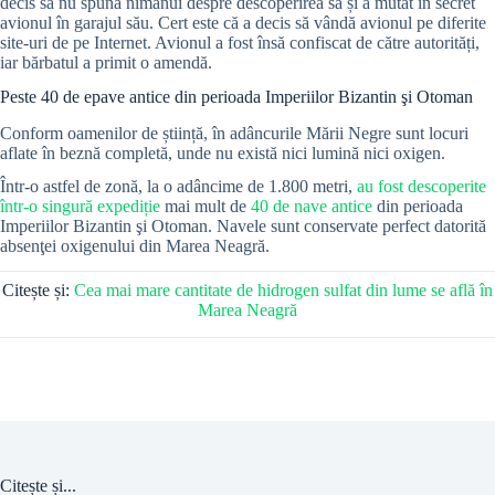
decis să nu spună nimănui despre descoperirea sa și a mutat în secret
avionul în garajul său. Cert este că a decis să vândă avionul pe diferite
site-uri de pe Internet. Avionul a fost însă confiscat de către autorități,
iar bărbatul a primit o amendă.
Peste 40 de epave antice din perioada Imperiilor Bizantin şi Otoman
Conform oamenilor de știință, în adâncurile Mării Negre sunt locuri
aflate în beznă completă, unde nu există nici lumină nici oxigen.
Într-o astfel de zonă, la o adâncime de 1.800 metri,
au fost descoperite
într-o singură expediție
mai mult de
40 de nave antice
din perioada
Imperiilor Bizantin şi Otoman. Navele sunt conservate perfect datorită
absenţei oxigenului din Marea Neagră.
Citește și:
Cea mai mare cantitate de hidrogen sulfat din lume se află în
Marea Neagră
Citește și...