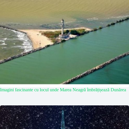
Imagini fascinante cu locul unde Marea Neagră îmbrățișează Dunărea