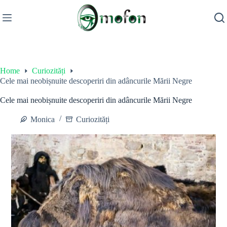
Skip
to
content
Home
Curiozități
Cele mai neobișnuite descoperiri din adâncurile Mării Negre
Cele mai neobișnuite descoperiri din adâncurile Mării Negre
Monica
Curiozități