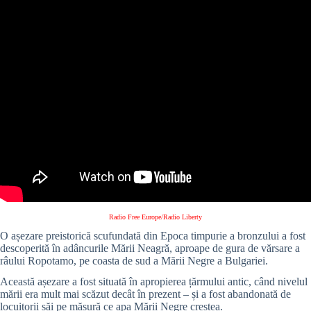
Radio Free Europe/Radio Liberty
O așezare preistorică scufundată din Epoca timpurie a bronzului a fost
descoperită în adâncurile Mării Neagră, aproape de gura de vărsare a
râului Ropotamo, pe coasta de sud a Mării Negre a Bulgariei.
Această așezare a fost situată în apropierea țărmului antic, când nivelul
mării era mult mai scăzut decât în prezent – și a fost abandonată de
locuitorii săi pe măsură ce apa Mării Negre creștea.