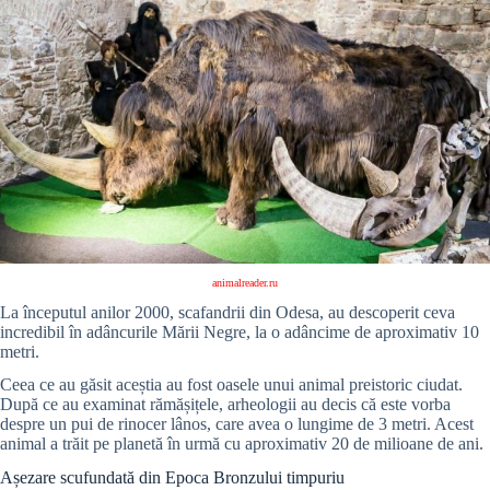
animalreader.ru
La începutul anilor 2000, scafandrii din Odesa, au descoperit ceva
incredibil în adâncurile Mării Negre, la o adâncime de aproximativ 10
metri.
Ceea ce au găsit aceștia au fost oasele unui animal preistoric ciudat.
După ce au examinat rămășițele, arheologii au decis că este vorba
despre un pui de rinocer lânos, care avea o lungime de 3 metri. Acest
animal a trăit pe planetă în urmă cu aproximativ 20 de milioane de ani.
Așezare scufundată din Epoca Bronzului timpuriu