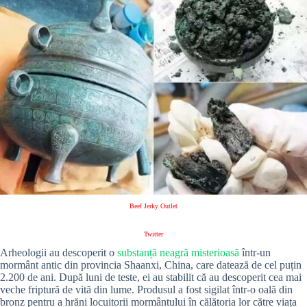
Beef Jerky Outlet
Twitter
Arheologii au descoperit o
substanță neagră misterioasă
într-un
mormânt antic din provincia Shaanxi, China, care datează de cel puțin
2.200 de ani.
După luni de teste, ei au stabilit că au descoperit cea mai
veche friptură de vită din lume.
Produsul a fost sigilat într-o oală din
bronz pentru a hrăni locuitorii mormântului în călătoria lor către viața