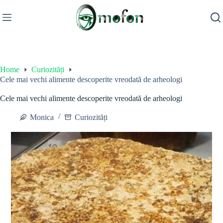
Skip
to
content
Home
Curiozități
Cele mai vechi alimente descoperite vreodată de arheologi
Cele mai vechi alimente descoperite vreodată de arheologi
Monica
Curiozități