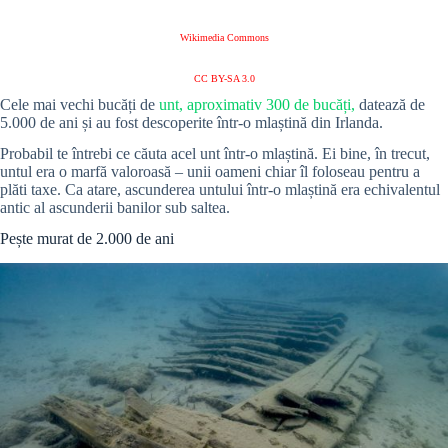
Wikimedia Commons
CC BY-SA 3.0
Cele mai vechi bucăți de
unt, aproximativ 300 de bucăți,
datează de
5.000 de ani și au fost descoperite într-o mlaștină din Irlanda.
Probabil te întrebi ce căuta acel unt într-o mlaștină. Ei bine, în trecut,
untul era o marfă valoroasă – unii oameni chiar îl foloseau pentru a
plăti taxe. Ca atare, ascunderea untului într-o mlaștină era echivalentul
antic al ascunderii banilor sub saltea.
Pește murat de 2.000 de ani