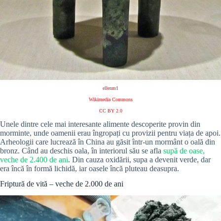
ellenm1
Wikimedia Commons
CC BY 2.0
Unele dintre cele mai interesante alimente descoperite provin din
morminte, unde oamenii erau îngropați cu provizii pentru viața de apoi.
Arheologii care lucrează în China au găsit într-un mormânt o oală din
bronz.
Când au deschis oala, în interiorul său se afla
supă de oase,
veche de 2.400 de ani
. Din cauza oxidării, supa a devenit verde, dar
era încă în formă lichidă, iar oasele încă pluteau deasupra.
Friptură de vită – veche de 2.000 de ani