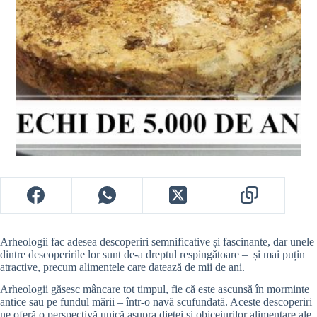
Arheologii fac adesea descoperiri semnificative și fascinante, dar unele
dintre descoperirile lor sunt de-a dreptul respingătoare – și mai puțin
atractive, precum alimentele care datează de mii de ani.
Arheologii găsesc mâncare tot timpul, fie că este ascunsă în morminte
antice sau pe fundul mării – într-o navă scufundată. Aceste descoperiri
ne oferă o perspectivă unică asupra dietei și obiceiurilor alimentare ale