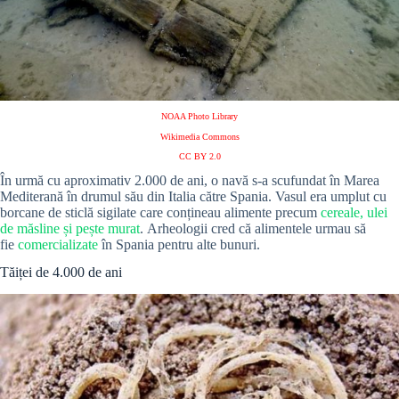
NOAA Photo Library
Wikimedia Commons
CC BY 2.0
În urmă cu aproximativ 2.000 de ani, o navă s-a scufundat în Marea
Mediterană în drumul său din Italia către Spania. Vasul era umplut cu
borcane de sticlă sigilate care conțineau alimente precum
cereale, ulei
de măsline și pește murat
. Arheologii cred că alimentele urmau să
fie
comercializate
în Spania pentru alte bunuri.
Tăiței de 4.000 de ani