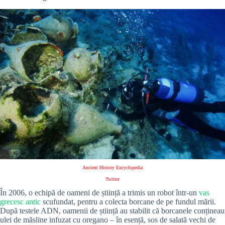
Ancient History Encyclopedia
Twitter
În 2006, o echipă de oameni de știință a trimis un robot într-un
vas
grecesc antic
scufundat, pentru a colecta borcane de pe fundul mării.
După testele ADN, oamenii de știință au stabilit că borcanele conțineau
ulei de măsline infuzat cu oregano – în esență, sos de salată vechi de