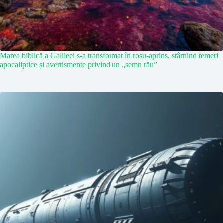
Marea biblică a Galileei s-a transformat în roșu-aprins, stârnind temeri
apocaliptice și avertismente privind un „semn rău”