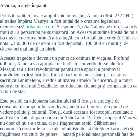
Ashoka, marele împărat
Potrivit tradiției, poate amplificate în relatări, Ashoka (304–232 î.Hr.),
al treilea împărat Maurya, a fost inițial de o cruzime legendară,
menționează
britannica.com
. Se spune că, odată ajuns pe tron, și-a ucis
frații și i-a persecutat pe susținătorii lor. Această atitudine lipsită de milă
l-a dus la cucerirea brutală a Kalingăi, cu o brutalitate extremă. Chiar el
nota: „150.000 de oameni au fost deportați, 100.000 au murit și de
câteva ori mai mulți au pierit.”
Această tragedie a devenit un punct de cotitură în viața sa. Profund
tulburat, Ashoka s-a apropiat de budism, convertindu-se ulterior.
Mesajul său a fost revoluționar pentru acea epocă: a promovat
nonviolența (deși justifica forța în cazuri de necesitate), a restrâns
sacrificiul animalelor, a redus utilizarea armelor în cuceriri, și-a tratat
supușii cu mai multă egalitate, introducând clemența și compasiunea ca
valori de stat.
Este posibil ca adoptarea budismului să fi fost și o strategie de
consolidare a imperiului său divers, pentru a-l unifica din punct de
vedere politic și cultural. Totuși, dacă acesta a fost scopul, rezultatele
au fost limitate: după moartea lui Ashoka în 232 î.Hr., imperiul Maurya
nu doar că nu s-a extins, ci s-a fragmentat rapid. Slăbiciunea
economică (costurile uriașe ale administrației și întreținerii armatei) și
fragilitatea structurii de putere – bazată pe loialitatea personală față de