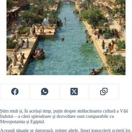
Știm mult și, în același timp, puțin despre strălucitoarea cultură a Văii
Indului – a cărei splendoare și dezvoltare sunt comparabile cu
Mesopotamia și Egiptul.
Această situație se datorează, printre altele, lipsei transcrierii scrierii lor,