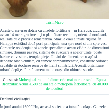
Trish Mayo
Aceste orașe erau dotate cu citadele fortificate – în Harappa, zidurile
aveau 14 metri grosime – și o planificare rectilinie, orientată nord-sud,
realizată cu o precizie remarcabilă. Străzile erau aliniate riguros, în
Harappa existând două porți principale, una spre nord și una spre vest.
Cartierele rezidențiale și zonele specializate aveau clădiri de dimensiuni
similare, drumuri pavate, sisteme de evacuare a apelor uzate, poate
bazine cu vestiare, temple, piețe, fântâni de alimentare cu apă și
depozite bine ventilate, cu camere compartimentate, construite ordonat,
capabile să stocheze rezerve de hrană și mărfuri. Această organizare
urbană depășea în rafinament multe orașe din ultimele secole.
Citește și:
Mohenjo-daro, unul dintre cele mai mari orașe din Epoca
Bronzului: Acum 4.500 de ani era o metropolă înfloritoare, cu 40.000
de locuitori
Declinul civilizației
În jurul anului 1600 î.Hr., această societate a intrat în colaps. Cauzele