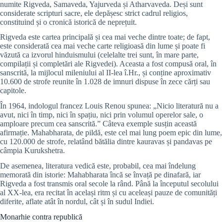
numite Rigveda, Samaveda, Yajurveda și Atharvaveda. Deși sunt
considerate scripturi sacre, ele depășesc strict cadrul religios,
constituind și o cronică istorică de neprețuit.
Rigveda este cartea principală și cea mai veche dintre toate; de fapt,
este considerată cea mai veche carte religioasă din lume și poate fi
văzută ca izvorul hinduismului (celelalte trei sunt, în mare parte,
compilații și completări ale Rigvedei). Aceasta a fost compusă oral, în
sanscrită, la mijlocul mileniului al II-lea î.Hr., și conține aproximativ
10.600 de strofe reunite în 1.028 de imnuri dispuse în zece cărți sau
capitole.
În 1964, indologul francez Louis Renou spunea: „Nicio literatură nu a
avut, nici în timp, nici în spațiu, nici prin volumul operelor sale, o
amploare precum cea sanscrită.” Câteva exemple susțin această
afirmație. Mahabharata, de pildă, este cel mai lung poem epic din lume,
cu 120.000 de strofe, relatând bătălia dintre kauravas și pandavas pe
câmpia Kurukshetra.
De asemenea, literatura vedică este, probabil, cea mai îndelung
memorată din istorie: Mahabharata încă se învață pe dinafară, iar
Rigveda a fost transmis oral secole la rând. Până la începutul secolului
al XX-lea, era recitat în același ritm și cu aceleași pauze de comunități
diferite, aflate atât în nordul, cât și în sudul Indiei.
Monarhie contra republică