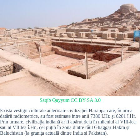
Saqib Qayyum
CC BY-SA 3.0
Există vestigii culturale anterioare civilizației Harappa care, în urma
datării radiometrice, au fost estimate între anii 7380 î.Hr. și 6201 î.Hr.
Prin urmare, civilizația indiană ar fi apărut deja în mileniul al VIII-lea
sau al VII-lea î.Hr., cel puțin în zona dintre râul Ghaggar-Hakra și
Baluchistan (la granița actuală dintre India și Pakistan).