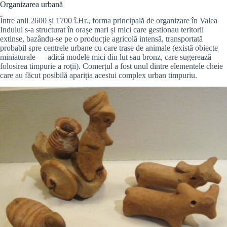
Organizarea urbană
Între anii 2600 și 1700 î.Hr., forma principală de organizare în Valea
Indului s-a structurat în orașe mari și mici care gestionau teritorii
extinse, bazându-se pe o producție agricolă intensă, transportată
probabil spre centrele urbane cu care trase de animale (există obiecte
miniaturale — adică modele mici din lut sau bronz, care sugerează
folosirea timpurie a roții). Comerțul a fost unul dintre elementele cheie
care au făcut posibilă apariția acestui complex urban timpuriu.