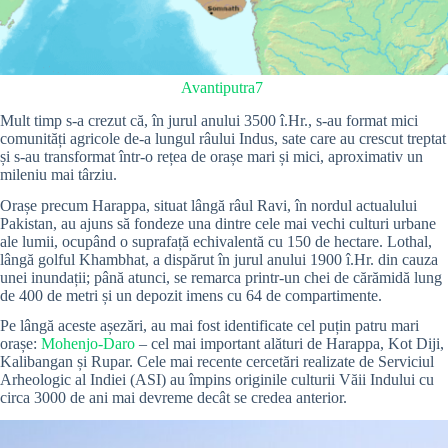
Avantiputra7
Mult timp s-a crezut că, în jurul anului 3500 î.Hr., s-au format mici
comunități agricole de-a lungul râului Indus, sate care au crescut treptat
și s-au transformat într-o rețea de orașe mari și mici, aproximativ un
mileniu mai târziu.
Orașe precum Harappa, situat lângă râul Ravi, în nordul actualului
Pakistan, au ajuns să fondeze una dintre cele mai vechi culturi urbane
ale lumii, ocupând o suprafață echivalentă cu 150 de hectare. Lothal,
lângă golful Khambhat, a dispărut în jurul anului 1900 î.Hr. din cauza
unei inundații; până atunci, se remarca printr-un chei de cărămidă lung
de 400 de metri și un depozit imens cu 64 de compartimente.
Pe lângă aceste așezări, au mai fost identificate cel puțin patru mari
orașe:
Mohenjo-Daro
– cel mai important alături de Harappa, Kot Diji,
Kalibangan și Rupar. Cele mai recente cercetări realizate de Serviciul
Arheologic al Indiei (ASI) au împins originile culturii Văii Indului cu
circa 3000 de ani mai devreme decât se credea anterior.