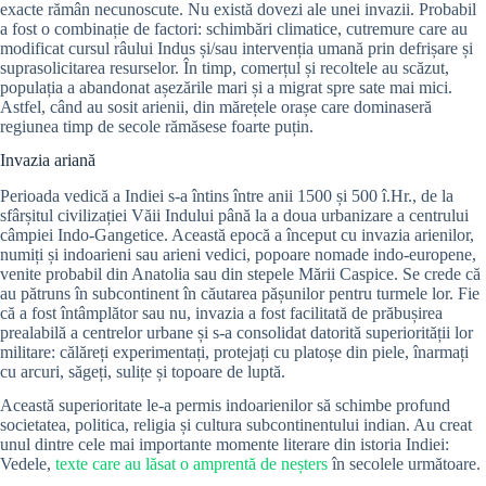
exacte rămân necunoscute. Nu există dovezi ale unei invazii. Probabil
a fost o combinație de factori: schimbări climatice, cutremure care au
modificat cursul râului Indus și/sau intervenția umană prin defrișare și
suprasolicitarea resurselor. În timp, comerțul și recoltele au scăzut,
populația a abandonat așezările mari și a migrat spre sate mai mici.
Astfel, când au sosit arienii, din mărețele orașe care dominaseră
regiunea timp de secole rămăsese foarte puțin.
Invazia ariană
Perioada vedică a Indiei s-a întins între anii 1500 și 500 î.Hr., de la
sfârșitul civilizației Văii Indului până la a doua urbanizare a centrului
câmpiei Indo-Gangetice. Această epocă a început cu invazia arienilor,
numiți și indoarieni sau arieni vedici, popoare nomade indo-europene,
venite probabil din Anatolia sau din stepele Mării Caspice. Se crede că
au pătruns în subcontinent în căutarea pășunilor pentru turmele lor. Fie
că a fost întâmplător sau nu, invazia a fost facilitată de prăbușirea
prealabilă a centrelor urbane și s-a consolidat datorită superiorității lor
militare: călăreți experimentați, protejați cu platoșe din piele, înarmați
cu arcuri, săgeți, sulițe și topoare de luptă.
Această superioritate le-a permis indoarienilor să schimbe profund
societatea, politica, religia și cultura subcontinentului indian. Au creat
unul dintre cele mai importante momente literare din istoria Indiei:
Vedele,
texte care au lăsat o amprentă de neșters
în secolele următoare.