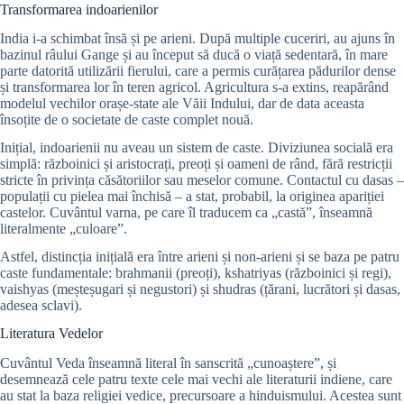
Transformarea indoarienilor
India i-a schimbat însă și pe arieni. După multiple cuceriri, au ajuns în
bazinul râului Gange și au început să ducă o viață sedentară, în mare
parte datorită utilizării fierului, care a permis curățarea pădurilor dense
și transformarea lor în teren agricol. Agricultura s-a extins, reapărând
modelul vechilor orașe-state ale Văii Indului, dar de data aceasta
însoțite de o societate de caste complet nouă.
Inițial, indoarienii nu aveau un sistem de caste. Diviziunea socială era
simplă: războinici și aristocrați, preoți și oameni de rând, fără restricții
stricte în privința căsătoriilor sau meselor comune. Contactul cu dasas –
populații cu pielea mai închisă – a stat, probabil, la originea apariției
castelor. Cuvântul varna, pe care îl traducem ca „castă”, înseamnă
literalmente „culoare”.
Astfel, distincția inițială era între arieni și non-arieni și se baza pe patru
caste fundamentale: brahmanii (preoți), kshatriyas (războinici și regi),
vaishyas (meșteșugari și negustori) și shudras (țărani, lucrători și dasas,
adesea sclavi).
Literatura Vedelor
Cuvântul Veda înseamnă literal în sanscrită „cunoaștere”, și
desemnează cele patru texte cele mai vechi ale literaturii indiene, care
au stat la baza religiei vedice, precursoare a hinduismului. Acestea sunt