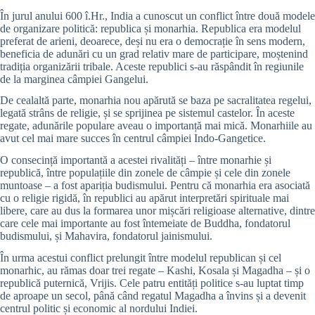
În jurul anului 600 î.Hr., India a cunoscut un conflict între două modele
de organizare politică: republica și monarhia. Republica era modelul
preferat de arieni, deoarece, deși nu era o democrație în sens modern,
beneficia de adunări cu un grad relativ mare de participare, moștenind
tradiția organizării tribale. Aceste republici s-au răspândit în regiunile
de la marginea câmpiei Gangelui.
De cealaltă parte, monarhia nou apărută se baza pe sacralitatea regelui,
legată strâns de religie, și se sprijinea pe sistemul castelor. În aceste
regate, adunările populare aveau o importanță mai mică. Monarhiile au
avut cel mai mare succes în centrul câmpiei Indo-Gangetice.
O consecință importantă a acestei rivalități – între monarhie și
republică, între populațiile din zonele de câmpie și cele din zonele
muntoase – a fost apariția budismului. Pentru că monarhia era asociată
cu o religie rigidă, în republici au apărut interpretări spirituale mai
libere, care au dus la formarea unor mișcări religioase alternative, dintre
care cele mai importante au fost întemeiate de Buddha, fondatorul
budismului, și Mahavira, fondatorul jainismului.
În urma acestui conflict prelungit între modelul republican și cel
monarhic, au rămas doar trei regate – Kashi, Kosala și Magadha – și o
republică puternică, Vrijis. Cele patru entități politice s-au luptat timp
de aproape un secol, până când regatul Magadha a învins și a devenit
centrul politic și economic al nordului Indiei.