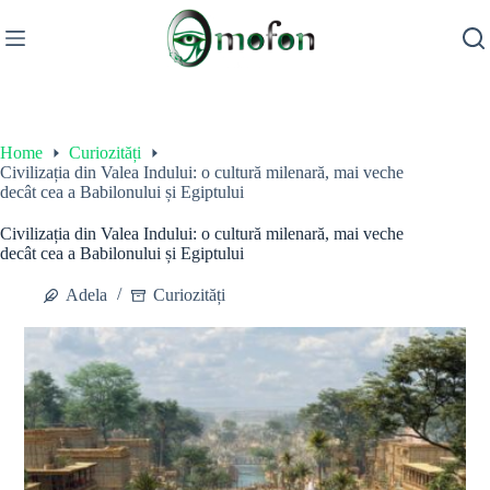
Skip
to
content
Home
Curiozități
Civilizația din Valea Indului: o cultură milenară, mai veche
decât cea a Babilonului și Egiptului
Civilizația din Valea Indului: o cultură milenară, mai veche
decât cea a Babilonului și Egiptului
Adela
Curiozități