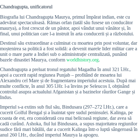
Chandragupta, unificatorul
Biografia lui Chandragupta Maurya, primul împărat indian, este cu
adevărat spectaculoasă. Rămas orfan (tatăl său fusese un conducător
maurya), a fost crescut de un păstor, apoi vândut unui vânător și, în
final, unui politician care l-a instruit în arta conducerii și a războiului.
Destinul său extraordinar a culminat cu moartea prin post voluntar, dar
moștenirea sa politică a fost solidă: a devenit marele lider militar care a
unit o mare parte a Indiei sub o administrație centralizată, punând
bazele dinastiei Maurya, conform
worldhistory.org
.
Chandragupta a preluat tronul regatului Magadha în anul 321 î.Hr.,
apoi a cucerit rapid regiunea Punjab – profitând de moartea lui
Alexandru cel Mare și de fragmentarea imperiului acestuia. După mai
multe conflicte, în anul 305 î.Hr. l-a învins pe Seleucos I, obținând
controlul asupra actualului Afganistan și a bazinelor râurilor Gange și
Indus.
Imperiul s-a extins sub fiul său, Bindusara (297–272 î.Hr.), care a
cucerit Golful Bengal și a înaintat spre sudul peninsulei. Kalinga, pe
coasta de est, era considerată cea mai belicoasă regiune, dar avea să
cadă curând. Ashoka, fiul lui Bindusara, a supus majoritatea regiunilor
sudice fără mari bătălii, dar a cucerit Kalinga într-o luptă sângeroasă în
anul 260 î.Hr., ducând imperiul Maurya la apogeu.