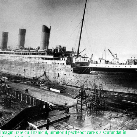
Imagini rare cu Titanicul, uimitorul pachebot care s-a scufundat în