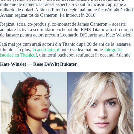
milioane de oameni, iar acest aspect s-a văzut în încasări: aproape 2
miliarde de dolari. A rămas filmul cu cele mai multe încasări până când
Avatar, regizat tot de Cameron, l-a întrecut în 2010.
Regizat, scris, co-produs și co-montat de James Cameron – această
adaptare fictivă a scufundării pachebotului RMS Titanic a fost o rampă
de lansare pentru actori precum Leonardo DiCaprio sau Kate Winslet.
Iată mai jos cum arată actorii din Titanic după 20 de ani de la lansarea
filmului. În plus,
în acest articol
puteți vedea mai multe
fotografii
istorice cu Titanicul
, uimitorul pachebot scufundat în oceanul Atlantic.
Kate Winslet — Rose DeWitt Bukater