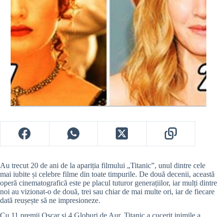
Au trecut 20 de ani de la apariția filmului „Titanic”, unul dintre cele
mai iubite și celebre filme din toate timpurile. De două decenii, această
operă cinematografică este pe placul tuturor generațiilor, iar mulți dintre
noi au vizionat-o de două, trei sau chiar de mai multe ori, iar de fiecare
dată reușește să ne impresioneze.
Cu 11 premii Oscar și 4 Globuri de Aur, Titanic a cucerit inimile a