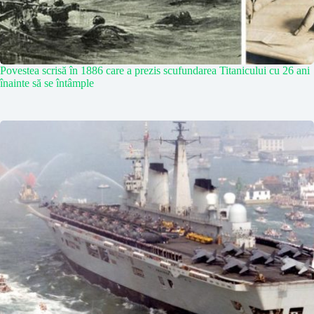
Povestea scrisă în 1886 care a prezis scufundarea Titanicului cu 26 ani
înainte să se întâmple