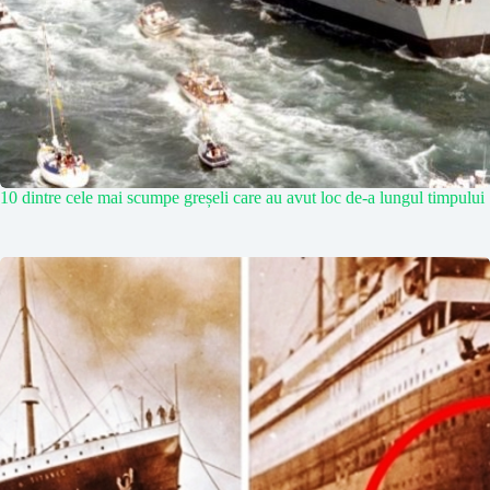
10 dintre cele mai scumpe greșeli care au avut loc de-a lungul timpului