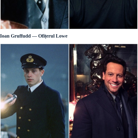
Ioan Gruffudd — Ofițerul Lowe