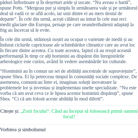
păduri înfloritoare și în deșerturi aride și uscate. “Nu aveau o hartă”,
spune Potts. “Mergeau pur și simplu în următoarea vale și pe următorul
deal să vadă ce se află acolo, iar unii dintre ei au mers destul de
departe”. În cele din urmă, acești călători au intrat în cele mai reci
medii glaciare din Europa, peisaje pe care neanderthalienii adaptați la
frig au încercat să le evite.
În cele din urmă, strămoșii noștri au ocupat o varietate de medii și au
îndurat ciclurile capricioase ale schimbărilor climatice care au avut loc
în fiecare dintre acestea. Cu toate acestea, faptul că au reușit această
performanță în timp ce alți hominini au dispărut din înregistrările
arheologice este curios, având în vedere asemănările lor culturale.
“Homininii au în comun un set de abilități ancestrale de supraviețuire”,
spune Shea. Ei își petreceau timpul în comunități sociale complexe. De
asemenea, comunicau între ei, imaginau soluții inovatoare la
problemele lor și inventau și implementau unelte specializate. “Nu este
vorba că am avut ceva ce le lipsea acestor hominini dispăruți”, spune
Shea. “Ci că am folosit aceste abilități în mod diferit”.
Citește și:
„Zorii focului”: Când au început să folosească primii oameni
focul?
Vorbirea și simbolismul