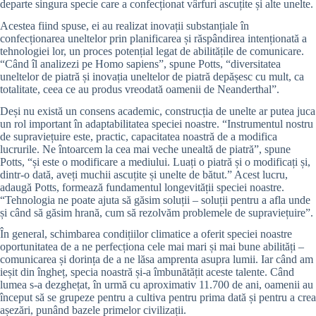
departe singura specie care a confecționat vârfuri ascuțite și alte unelte.
Acestea fiind spuse, ei au realizat inovații substanțiale în
confecționarea uneltelor prin planificarea și răspândirea intenționată a
tehnologiei lor, un proces potențial legat de abilitățile de comunicare.
“Când îl analizezi pe Homo sapiens”, spune Potts, “diversitatea
uneltelor de piatră și inovația uneltelor de piatră depășesc cu mult, ca
totalitate, ceea ce au produs vreodată oamenii de Neanderthal”.
Deși nu există un consens academic, construcția de unelte ar putea juca
un rol important în adaptabilitatea speciei noastre. “Instrumentul nostru
de supraviețuire este, practic, capacitatea noastră de a modifica
lucrurile. Ne întoarcem la cea mai veche unealtă de piatră”, spune
Potts, “și este o modificare a mediului. Luați o piatră și o modificați și,
dintr-o dată, aveți muchii ascuțite și unelte de bătut.” Acest lucru,
adaugă Potts, formează fundamentul longevității speciei noastre.
“Tehnologia ne poate ajuta să găsim soluții – soluții pentru a afla unde
și când să găsim hrană, cum să rezolvăm problemele de supraviețuire”.
În general, schimbarea condițiilor climatice a oferit speciei noastre
oportunitatea de a ne perfecționa cele mai mari și mai bune abilități –
comunicarea și dorința de a ne lăsa amprenta asupra lumii. Iar când am
ieșit din îngheț, specia noastră și-a îmbunătățit aceste talente. Când
lumea s-a dezghețat, în urmă cu aproximativ 11.700 de ani, oamenii au
început să se grupeze pentru a cultiva pentru prima dată și pentru a crea
așezări, punând bazele primelor civilizații.