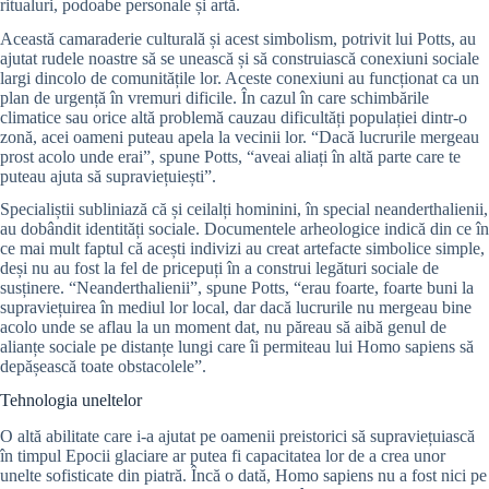
ritualuri, podoabe personale și artă.
Această camaraderie culturală și acest simbolism, potrivit lui Potts, au
ajutat rudele noastre să se unească și să construiască conexiuni sociale
largi dincolo de comunitățile lor. Aceste conexiuni au funcționat ca un
plan de urgență în vremuri dificile. În cazul în care schimbările
climatice sau orice altă problemă cauzau dificultăți populației dintr-o
zonă, acei oameni puteau apela la vecinii lor. “Dacă lucrurile mergeau
prost acolo unde erai”, spune Potts, “aveai aliați în altă parte care te
puteau ajuta să supraviețuiești”.
Specialiștii subliniază că și ceilalți hominini, în special neanderthalienii,
au dobândit identități sociale. Documentele arheologice indică din ce în
ce mai mult faptul că acești indivizi au creat artefacte simbolice simple,
deși nu au fost la fel de pricepuți în a construi legături sociale de
susținere. “Neanderthalienii”, spune Potts, “erau foarte, foarte buni la
supraviețuirea în mediul lor local, dar dacă lucrurile nu mergeau bine
acolo unde se aflau la un moment dat, nu păreau să aibă genul de
alianțe sociale pe distanțe lungi care îi permiteau lui Homo sapiens să
depășească toate obstacolele”.
Tehnologia uneltelor
O altă abilitate care i-a ajutat pe oamenii preistorici să supraviețuiască
în timpul Epocii glaciare ar putea fi capacitatea lor de a crea unor
unelte sofisticate din piatră. Încă o dată, Homo sapiens nu a fost nici pe