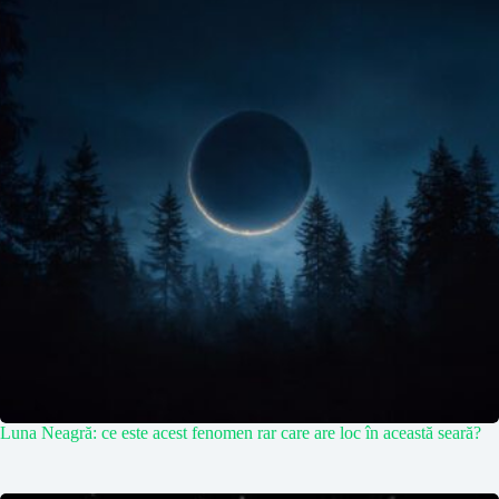
Luna Neagră: ce este acest fenomen rar care are loc în această seară?