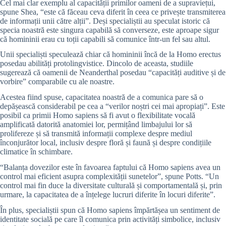
Cel mai clar exemplu al capacității primilor oameni de a supraviețui,
spune Shea, “este că făceau ceva diferit în ceea ce privește transmiterea
de informații unii către alții”. Deși specialiștii au speculat istoric că
specia noastră este singura capabilă să converseze, este aproape sigur
că homininii erau cu toții capabili să comunice într-un fel sau altul.
Unii specialiști speculează chiar că homininii încă de la Homo erectus
posedau abilități protolingvistice. Dincolo de aceasta, studiile
sugerează că oamenii de Neanderthal posedau “capacități auditive și de
vorbire” comparabile cu ale noastre.
Acestea fiind spuse, capacitatea noastră de a comunica pare să o
depășească considerabil pe cea a “verilor noștri cei mai apropiați”. Este
posibil ca primii Homo sapiens să fi avut o flexibilitate vocală
amplificată datorită anatomiei lor, permițând limbajului lor să
prolifereze și să transmită informații complexe despre mediul
înconjurător local, inclusiv despre floră și faună și despre condițiile
climatice în schimbare.
“Balanța dovezilor este în favoarea faptului că Homo sapiens avea un
control mai eficient asupra complexității sunetelor”, spune Potts. “Un
control mai fin duce la diversitate culturală și comportamentală și, prin
urmare, la capacitatea de a înțelege lucruri diferite în locuri diferite”.
În plus, specialiștii spun că Homo sapiens împărtășea un sentiment de
identitate socială pe care îl comunica prin activități simbolice, inclusiv