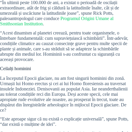
“În ultimii peste 100.000 de ani, a existat o perioadă de oscilații
extraordinare, atât de frig și căldură la latitudinile înalte, cât și de
umezeală și uscăciune la latitudinile joase”, spune Rick Potts,
paleoantropologul care conduce
Programul Origini Umane al
Smithsonian Institution
.
“Acest dinamism al planetei creează, pentru toate organismele, o
întrebare fundamentală: cum supraviețuiască schimbării”. Într-adevăr,
condițiile climatice au cauzat consecințe grave pentru multe specii de
plante și animale, care s-au străduit să se adapteze la schimbările
abrupte din mediul lor. Homininii s-au confruntat cu siguranță cu
aceeași provocare.
Ceilalți hominini
La începutul Epocii glaciare, nu am fost singurii hominini din zonă.
Urmașii lui Homo erectus și cei ai lui Homo floresiensis au traversat
insulele Indoneziei. Denisovanii au populat Asia. Iar neanderthalienii
au tolerat condițiile reci din Europa. Deși aceste specii, cele mai
apropiate rude evolutive ale noastre, au prosperat în trecut, toate au
dispărut din înregistrările arheologice în mijlocul Epocii glaciare. De
ce?
“Este aproape sigur că nu există o explicație universală”, spune Potts,
“dar există o mulțime de idei”.