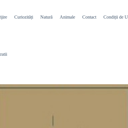
ijire
Curiozități
Natură
Animale
Contact
Condiții de Ut
ratii