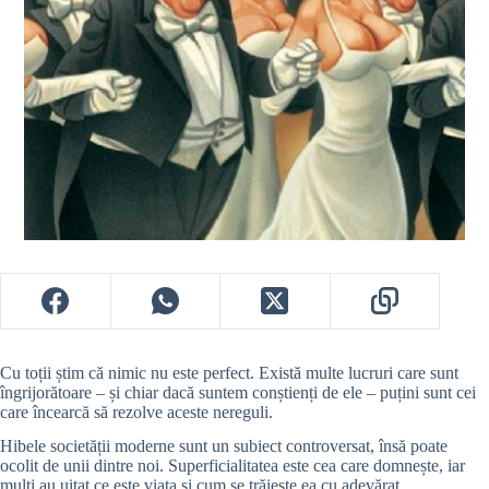
Cu toții știm că nimic nu este perfect. Există multe lucruri care sunt
îngrijorătoare – și chiar dacă suntem conștienți de ele – puțini sunt cei
care încearcă să rezolve aceste nereguli.
Hibele societății moderne sunt un subiect controversat, însă poate
ocolit de unii dintre noi. Superficialitatea este cea care domnește, iar
mulți au uitat ce este viața și cum se trăiește ea cu adevărat.