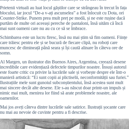
Prietenii virtuali au luat locul găștilor care se strângeau în trecut în fața
blocului, iar jocul “De-a v-ați ascunselea” a fost înlocuit cu Dota, ori
Counter-Strike. Punem prea mult preț pe modă, și ne este rușine dacă
purtăm de multe ori aceeași pereche de pantaloni, însă uităm că încă
mai sunt oameni care nu au cu ce să se îmbrace.
Schimbarea este un lucru firesc, însă nu mai știm să fim oameni. Ființe
care trăiesc pentru ele și se bucură de fiecare clipă, nu roboți care
muncesc de dimineață până seara și își caută alinare în câteva ore de
somn.
Al Margen, un ilustrator din Buenos Aires, Argentina, creează desene
incredibile care evidențiază defectele timpurilor noastre. Însuși autorul
este foarte critic cu privire la lucrările sale și vorbește despre ele într-o
manieră artistică: “Ei sunt copii ai plictiselii, neconformității sau furiei.”
Ilustrațiile mele sunt gunoiul subconștientului, însă acestea sunt mult
mai sincere decât alte desene. Ele s-au născut doar printr-un impuls și
nimic mai mult, menirea lor fiind să arate problemele noastre, ale
oamenilor.
Mai jos aveți câteva dintre lucrările sale satirice. Ilustrații șocante care
nu mai au nevoie de cuvinte pentru a fi descrise.