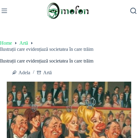
Skip
to
content
Home
Artă
Ilustrații care evidențiază societatea în care trăim
Ilustrații care evidențiază societatea în care trăim
Adela
Artă