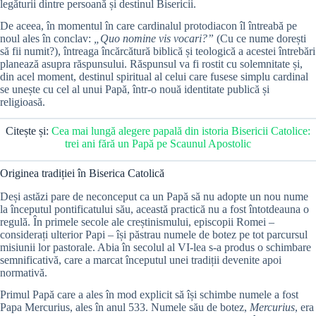
legăturii dintre persoană și destinul Bisericii.
De aceea, în momentul în care cardinalul protodiacon îl întreabă pe
noul ales în conclav:
„Quo nomine vis vocari?”
(Cu ce nume dorești
să fii numit?), întreaga încărcătură biblică și teologică a acestei întrebări
planează asupra răspunsului. Răspunsul va fi rostit cu solemnitate și,
din acel moment, destinul spiritual al celui care fusese simplu cardinal
se unește cu cel al unui Papă, într-o nouă identitate publică și
religioasă.
Citește și:
Cea mai lungă alegere papală din istoria Bisericii Catolice:
trei ani fără un Papă pe Scaunul Apostolic
Originea tradiției în Biserica Catolică
Deși astăzi pare de neconceput ca un Papă să nu adopte un nou nume
la începutul pontificatului său, această practică nu a fost întotdeauna o
regulă. În primele secole ale creștinismului, episcopii Romei –
considerați ulterior Papi – își păstrau numele de botez pe tot parcursul
misiunii lor pastorale. Abia în secolul al VI-lea s-a produs o schimbare
semnificativă, care a marcat începutul unei tradiții devenite apoi
normativă.
Primul Papă care a ales în mod explicit să își schimbe numele a fost
Papa Mercurius, ales în anul 533. Numele său de botez,
Mercurius
, era