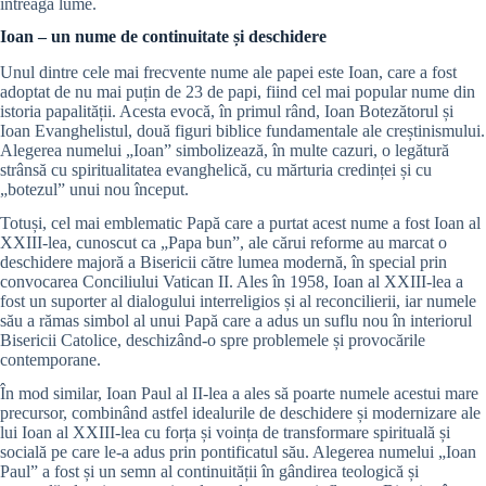
întreaga lume.
Ioan – un nume de continuitate și deschidere
Unul dintre cele mai frecvente nume ale papei este Ioan, care a fost
adoptat de nu mai puțin de 23 de papi, fiind cel mai popular nume din
istoria papalității. Acesta evocă, în primul rând, Ioan Botezătorul și
Ioan Evanghelistul, două figuri biblice fundamentale ale creștinismului.
Alegerea numelui „Ioan” simbolizează, în multe cazuri, o legătură
strânsă cu spiritualitatea evanghelică, cu mărturia credinței și cu
„botezul” unui nou început.
Totuși, cel mai emblematic Papă care a purtat acest nume a fost Ioan al
XXIII-lea, cunoscut ca „Papa bun”, ale cărui reforme au marcat o
deschidere majoră a Bisericii către lumea modernă, în special prin
convocarea Conciliului Vatican II. Ales în 1958, Ioan al XXIII-lea a
fost un suporter al dialogului interreligios și al reconcilierii, iar numele
său a rămas simbol al unui Papă care a adus un suflu nou în interiorul
Bisericii Catolice, deschizând-o spre problemele și provocările
contemporane.
În mod similar, Ioan Paul al II-lea a ales să poarte numele acestui mare
precursor, combinând astfel idealurile de deschidere și modernizare ale
lui Ioan al XXIII-lea cu forța și voința de transformare spirituală și
socială pe care le-a adus prin pontificatul său. Alegerea numelui „Ioan
Paul” a fost și un semn al continuității în gândirea teologică și