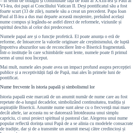
– în semn de omagiu și continuitate față de Ioan al XXIII-lea și Paul al
VI-lea, doi papi ai Conciliului Vatican II. Deși pontificatul său a fost
foarte scurt (33 de zile), numele său a creat un precedent. Papa Ioan
Paul al II-lea a dus mai departe această moștenire, preluând același
nume compus și legându-se astfel direct de reformele, viziunile și
spiritul deschis al celor doi predecesori.
Numele papal are și o funcție profetică. El poate anunța o eră de
reforme, de întoarcere la valorile originare ale creștinismului, de luptă
împotriva abuzurilor sau de reconciliere într-o Biserică fragmentată.
Într-o instituție în care schimbările sunt lente, numele poate fi primul
semn al unui nou început.
Mai mult, numele ales poate avea un impact profund asupra percepției
publice și a receptivității față de Papă, mai ales în primele luni de
pontificat.
Nume frecvente în istoria papală și simbolismul lor
Istoria papală este marcată de un anumit număr de nume care au fost
repetate de-a lungul decadelor, simbolizând continuitatea, tradiția și
aspirațiile Bisericii. Anumite nume sunt alese cu o frecvență mai mare
decât altele, iar aceasta nu se datorează întotdeauna unui simplu
capriciu, ci unui proiect spiritual și pastoral clar. Alegerea unui nume
popular reflectă dorința unui Papă de a se alinia cu modelele consacrate
de tradiție, dar și de a transmite un anumit mesaj către credincioși și