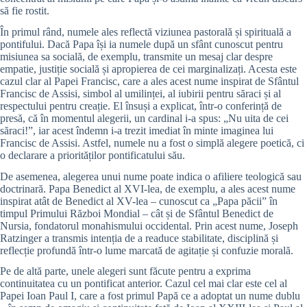
să fie rostit.
În primul rând, numele ales reflectă viziunea pastorală și spirituală a
pontifului. Dacă Papa își ia numele după un sfânt cunoscut pentru
misiunea sa socială, de exemplu, transmite un mesaj clar despre
empatie, justiție socială și apropierea de cei marginalizați. Acesta este
cazul clar al Papei Francisc, care a ales acest nume inspirat de Sfântul
Francisc de Assisi, simbol al umilinței, al iubirii pentru săraci și al
respectului pentru creație. El însuși a explicat, într-o conferință de
presă, că în momentul alegerii, un cardinal i-a spus: „Nu uita de cei
săraci!”, iar acest îndemn i-a trezit imediat în minte imaginea lui
Francisc de Assisi. Astfel, numele nu a fost o simplă alegere poetică, ci
o declarare a priorităților pontificatului său.
De asemenea, alegerea unui nume poate indica o afiliere teologică sau
doctrinară. Papa Benedict al XVI-lea, de exemplu, a ales acest nume
inspirat atât de Benedict al XV-lea – cunoscut ca „Papa păcii” în
timpul Primului Război Mondial – cât și de Sfântul Benedict de
Nursia, fondatorul monahismului occidental. Prin acest nume, Joseph
Ratzinger a transmis intenția de a readuce stabilitate, disciplină și
reflecție profundă într-o lume marcată de agitație și confuzie morală.
Pe de altă parte, unele alegeri sunt făcute pentru a exprima
continuitatea cu un pontificat anterior. Cazul cel mai clar este cel al
Papei Ioan Paul I, care a fost primul Papă ce a adoptat un nume dublu