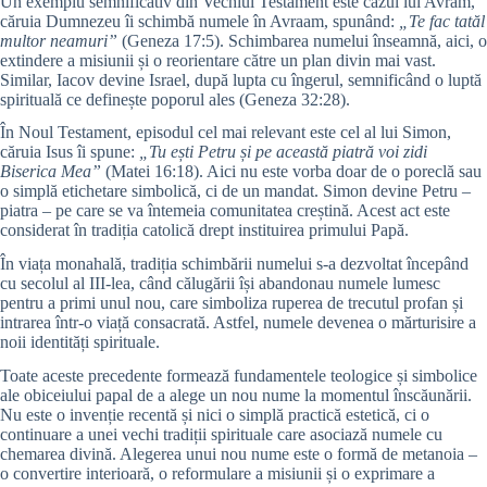
Un exemplu semnificativ din Vechiul Testament este cazul lui Avram,
căruia Dumnezeu îi schimbă numele în Avraam, spunând:
„Te fac tatăl
multor neamuri”
(Geneza 17:5). Schimbarea numelui înseamnă, aici, o
extindere a misiunii și o reorientare către un plan divin mai vast.
Similar, Iacov devine Israel, după lupta cu îngerul, semnificând o luptă
spirituală ce definește poporul ales (Geneza 32:28).
În Noul Testament, episodul cel mai relevant este cel al lui Simon,
căruia Isus îi spune:
„Tu ești Petru și pe această piatră voi zidi
Biserica Mea”
(Matei 16:18). Aici nu este vorba doar de o poreclă sau
o simplă etichetare simbolică, ci de un mandat. Simon devine Petru –
piatra – pe care se va întemeia comunitatea creștină. Acest act este
considerat în tradiția catolică drept instituirea primului Papă.
În viața monahală, tradiția schimbării numelui s-a dezvoltat începând
cu secolul al III-lea, când călugării își abandonau numele lumesc
pentru a primi unul nou, care simboliza ruperea de trecutul profan și
intrarea într-o viață consacrată. Astfel, numele devenea o mărturisire a
noii identități spirituale.
Toate aceste precedente formează fundamentele teologice și simbolice
ale obiceiului papal de a alege un nou nume la momentul înscăunării.
Nu este o invenție recentă și nici o simplă practică estetică, ci o
continuare a unei vechi tradiții spirituale care asociază numele cu
chemarea divină. Alegerea unui nou nume este o formă de metanoia –
o convertire interioară, o reformulare a misiunii și o exprimare a