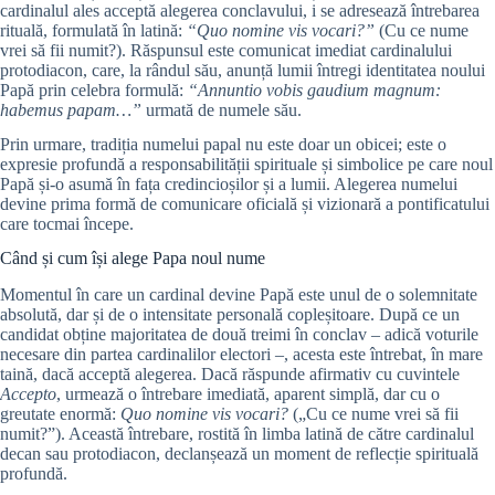
cardinalul ales acceptă alegerea conclavului, i se adresează întrebarea
rituală, formulată în latină:
“Quo nomine vis vocari?”
(Cu ce nume
vrei să fii numit?). Răspunsul este comunicat imediat cardinalului
protodiacon, care, la rândul său, anunță lumii întregi identitatea noului
Papă prin celebra formulă:
“Annuntio vobis gaudium magnum:
habemus papam…”
urmată de numele său.
Prin urmare, tradiția numelui papal nu este doar un obicei; este o
expresie profundă a responsabilității spirituale și simbolice pe care noul
Papă și-o asumă în fața credincioșilor și a lumii. Alegerea numelui
devine prima formă de comunicare oficială și vizionară a pontificatului
care tocmai începe.
Când și cum își alege Papa noul nume
Momentul în care un cardinal devine Papă este unul de o solemnitate
absolută, dar și de o intensitate personală copleșitoare. După ce un
candidat obține majoritatea de două treimi în conclav – adică voturile
necesare din partea cardinalilor electori –, acesta este întrebat, în mare
taină, dacă acceptă alegerea. Dacă răspunde afirmativ cu cuvintele
Accepto
, urmează o întrebare imediată, aparent simplă, dar cu o
greutate enormă:
Quo nomine vis vocari?
(„Cu ce nume vrei să fii
numit?”). Această întrebare, rostită în limba latină de către cardinalul
decan sau protodiacon, declanșează un moment de reflecție spirituală
profundă.