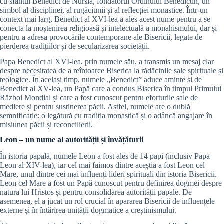
cu sfântul Benedict de Nursia, fondatorul Ordinului Benedictin, un
simbol al disciplinei, al rugăciunii și al reflecției monastice. Într-un
context mai larg, Benedict al XVI-lea a ales acest nume pentru a se
conecta la moștenirea religioasă și intelectuală a monahismului, dar și
pentru a adresa provocările contemporane ale Bisericii, legate de
pierderea tradițiilor și de secularizarea societății.
Papa Benedict al XVI-lea, prin numele său, a transmis un mesaj clar
despre necesitatea de a reîntoarce Biserica la rădăcinile sale spirituale și
teologice. În același timp, numele „Benedict” aduce aminte și de
Benedict al XV-lea, un Papă care a condus Biserica în timpul Primului
Război Mondial și care a fost cunoscut pentru eforturile sale de
mediere și pentru susținerea păcii. Astfel, numele are o dublă
semnificație: o legătură cu tradiția monastică și o adâncă angajare în
misiunea păcii și reconcilierii.
Leon – un nume al autorității și învățăturii
În istoria papală, numele Leon a fost ales de 14 papi (inclusiv Papa
Leon al XIV-lea), iar cel mai faimos dintre aceștia a fost Leon cel
Mare, unul dintre cei mai influenți lideri spirituali din istoria Bisericii.
Leon cel Mare a fost un Papă cunoscut pentru definirea dogmei despre
natura lui Hristos și pentru consolidarea autorității papale. De
asemenea, el a jucat un rol crucial în apararea Bisericii de influențele
externe și în întărirea unității dogmatice a creștinismului.