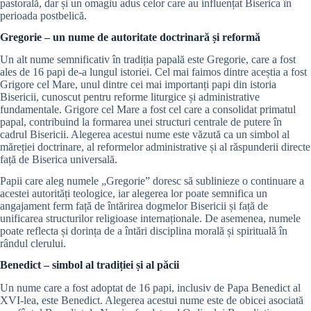
pastorală, dar și un omagiu adus celor care au influențat Biserica în
perioada postbelică.
Gregorie – un nume de autoritate doctrinară și reformă
Un alt nume semnificativ în tradiția papală este Gregorie, care a fost
ales de 16 papi de-a lungul istoriei. Cel mai faimos dintre aceștia a fost
Grigore cel Mare, unul dintre cei mai importanți papi din istoria
Bisericii, cunoscut pentru reforme liturgice și administrative
fundamentale. Grigore cel Mare a fost cel care a consolidat primatul
papal, contribuind la formarea unei structuri centrale de putere în
cadrul Bisericii. Alegerea acestui nume este văzută ca un simbol al
măreției doctrinare, al reformelor administrative și al răspunderii directe
față de Biserica universală.
Papii care aleg numele „Gregorie” doresc să sublinieze o continuare a
acestei autorități teologice, iar alegerea lor poate semnifica un
angajament ferm față de întărirea dogmelor Bisericii și față de
unificarea structurilor religioase internaționale. De asemenea, numele
poate reflecta și dorința de a întări disciplina morală și spirituală în
rândul clerului.
Benedict – simbol al tradiției și al păcii
Un nume care a fost adoptat de 16 papi, inclusiv de Papa Benedict al
XVI-lea, este Benedict. Alegerea acestui nume este de obicei asociată