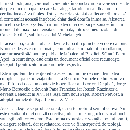
În mod tradițional, cardinalii care intră în conclav nu au voie să discute
despre numele papal pe care l-ar alege, iar niciun candidat nu are
certitudinea că va fi ales. Totuși, este de așteptat ca fiecare dintre ei să
fi contemplat această întrebare, chiar dacă doar în inima sa. Alegerea
numelui se face, așadar, în intimitatea unei decizii personale, într-un
moment de maximă intensitate spirituală, într-o cameră izolată din
Capela Sixtină, sub frescele lui Michelangelo.
În acea clipă, cardinalul ales devine Papă din punct de vedere canonic.
Numele ales este consemnat și comunicat cardinalului protodiacon,
care urmează să-l anunțe public de la balconul Bazilicii Sfântul Petru.
Apoi, la scurt timp, este emis un document oficial care recunoaște
începutul pontificatului sub numele respectiv.
Este important de menționat că acest nou nume devine identitatea
completă a papei în viața oficială a Bisericii. Numele de botez nu va
mai fi folosit decât în contexte biografice sau istorice. De pildă, Jorge
Mario Bergoglio a devenit Papa Francisc, iar Joseph Ratzinger a
devenit Benedict al XVI-lea. Așa cum noul Papă, Robert Prevost, a
adoptat numele de Papa Leon al XIV-lea.
Această alegere se produce rapid, dar este profund semnificativă. Nu
este rezultatul unei decizii colective, nici al unei negocieri sau al unei
strategii politice externe. Este prima expresie de voință a noului pontif,
o alegere solitară, dar revelatoare, care va fi interpretată de teologi,
istorici și jurnaliști din întreaga lume. În câteva secunde, un singur