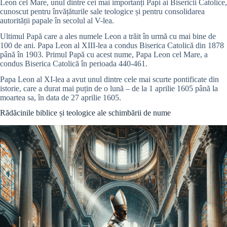
Leon cel Mare, unul dintre cei mai importanți Papi ai Bisericii Catolice,
cunoscut pentru învățăturile sale teologice și pentru consolidarea
autorității papale în secolul al V-lea.
Ultimul Papă care a ales numele Leon a trăit în urmă cu mai bine de
100 de ani. Papa Leon al XIII-lea a condus Biserica Catolică din 1878
până în 1903. Primul Papă cu acest nume, Papa Leon cel Mare, a
condus Biserica Catolică în perioada 440-461.
Papa Leon al XI-lea a avut unul dintre cele mai scurte pontificate din
istorie, care a durat mai puțin de o lună – de la 1 aprilie 1605 până la
moartea sa, în data de 27 aprilie 1605.
Rădăcinile biblice și teologice ale schimbării de nume