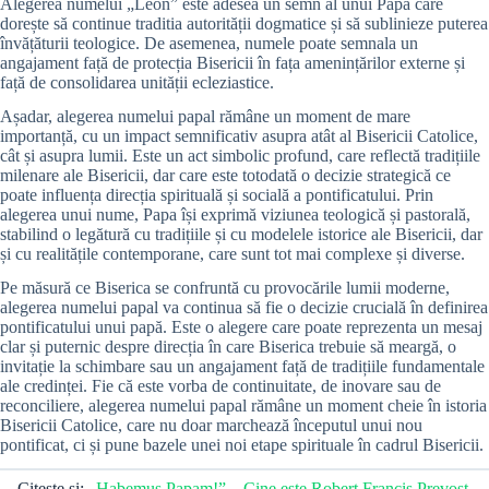
Alegerea numelui „Leon” este adesea un semn al unui Papă care
dorește să continue traditia autorității dogmatice și să sublinieze puterea
învățăturii teologice. De asemenea, numele poate semnala un
angajament față de protecția Bisericii în fața amenințărilor externe și
față de consolidarea unității ecleziastice.
Așadar, alegerea numelui papal rămâne un moment de mare
importanță, cu un impact semnificativ asupra atât al Bisericii Catolice,
cât și asupra lumii. Este un act simbolic profund, care reflectă tradițiile
milenare ale Bisericii, dar care este totodată o decizie strategică ce
poate influența direcția spirituală și socială a pontificatului. Prin
alegerea unui nume, Papa își exprimă viziunea teologică și pastorală,
stabilind o legătură cu tradițiile și cu modelele istorice ale Bisericii, dar
și cu realitățile contemporane, care sunt tot mai complexe și diverse.
Pe măsură ce Biserica se confruntă cu provocările lumii moderne,
alegerea numelui papal va continua să fie o decizie crucială în definirea
pontificatului unui papă. Este o alegere care poate reprezenta un mesaj
clar și puternic despre direcția în care Biserica trebuie să meargă, o
invitație la schimbare sau un angajament față de tradițiile fundamentale
ale credinței. Fie că este vorba de continuitate, de inovare sau de
reconciliere, alegerea numelui papal rămâne un moment cheie în istoria
Bisericii Catolice, care nu doar marchează începutul unui nou
pontificat, ci și pune bazele unei noi etape spirituale în cadrul Bisericii.
Citește și:
„Habemus Papam!” – Cine este Robert Francis Prevost,