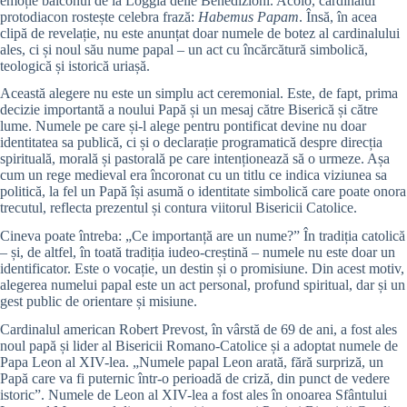
emoție balconul de la Loggia delle Benedizioni. Acolo, cardinalul
protodiacon rostește celebra frază:
Habemus Papam
. Însă, în acea
clipă de revelație, nu este anunțat doar numele de botez al cardinalului
ales, ci și noul său nume papal – un act cu încărcătură simbolică,
teologică și istorică uriașă.
Această alegere nu este un simplu act ceremonial. Este, de fapt, prima
decizie importantă a noului Papă și un mesaj către Biserică și către
lume. Numele pe care și-l alege pentru pontificat devine nu doar
identitatea sa publică, ci și o declarație programatică despre direcția
spirituală, morală și pastorală pe care intenționează să o urmeze. Așa
cum un rege medieval era încoronat cu un titlu ce indica viziunea sa
politică, la fel un Papă își asumă o identitate simbolică care poate onora
trecutul, reflecta prezentul și contura viitorul Bisericii Catolice.
Cineva poate întreba: „Ce importanță are un nume?” În tradiția catolică
– și, de altfel, în toată tradiția iudeo-creștină – numele nu este doar un
identificator. Este o vocație, un destin și o promisiune. Din acest motiv,
alegerea numelui papal este un act personal, profund spiritual, dar și un
gest public de orientare și misiune.
Cardinalul american Robert Prevost, în vârstă de 69 de ani, a fost ales
noul papă și lider al Bisericii Romano-Catolice și a adoptat numele de
Papa Leon al XIV-lea. „Numele papal Leon arată, fără surpriză, un
Papă care va fi puternic într-o perioadă de criză, din punct de vedere
istoric”. Numele de Leon al XIV-lea a fost ales în onoarea Sfântului