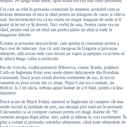
timpuri. Pe lângă toate altele, lipsa hrănii era cea mai mare problemă.
Cei care au trăit în perioada comunistă își amintesc probabil cum se
trezeau dimineața să stea la rând pentru un kilogram de carne și câteva
ouă. Inconvenientul era că nu exista un singur magazin de unde ai fi
putut să iei tot ce îți dorești. Nici vorbă de asta. Pentru carne era un
rând, pentru ouă un alt rând sau pentru pâine un altul și toate la
magazine diferite.
Existau și persoane descurcărețe, care apelau la cunoștințe pentru a
face rost de mâncare. Așa că, unii mergeau în Ungaria și procurau
alimente, alții aveau rude care lucrau pe vapor și așteptau ca aceștia să
le aducă blugi, cafea și portocale.
Pui de Avicola, vodkă poloneză Wiborova, coniac Bastio, prăjitura
Cuib ori înghețata Polar erau unele dintre delicatesele din România
comunistă. Dacă acum există diverse sortimente de suc, în trecut
oamenii nu prea aveau din ce alege. Pepsi Cola era o raritate, iar
Brifcor, la 3 lei sticla, trebuia agitat înainte de a fi băut, pentru că lăsa
depuneri.
Dacă acum de Black Friday oamenii se înghesuie să cumpere cât mai
multe lucruri la jumătate de preț, sau aleargă prin mall-uri în perioada
Crăciunului ca să cumpere cadouri pentru cei dragi, înainte de ’90
oamenii alergau după pâine, ulei, zahăr și stăteau la cozi exorbitante. În
plus a existat și perioada cartelelor alimentare, când toate alimentele de