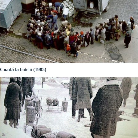
Coadă la
butelii
(1985)