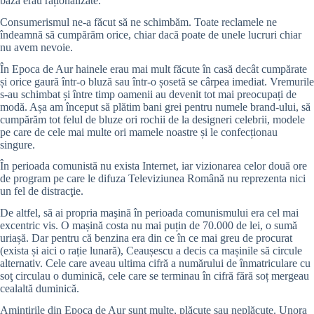
bază erau raționalizate.
Consumerismul ne-a făcut să ne schimbăm. Toate reclamele ne
îndeamnă să cumpărăm orice, chiar dacă poate de unele lucruri chiar
nu avem nevoie.
În Epoca de Aur hainele erau mai mult făcute în casă decât cumpărate
și orice gaură într-o bluză sau într-o șosetă se cârpea imediat. Vremurile
s-au schimbat și între timp oamenii au devenit tot mai preocupați de
modă. Așa am început să plătim bani grei pentru numele brand-ului, să
cumpărăm tot felul de bluze ori rochii de la designeri celebrii, modele
pe care de cele mai multe ori mamele noastre și le confecționau
singure.
În perioada comunistă nu exista Internet, iar vizionarea celor două ore
de program pe care le difuza Televiziunea Română nu reprezenta nici
un fel de distracţie.
De altfel, să ai propria maşină în perioada comunismului era cel mai
excentric vis. O mașină costa nu mai puțin de 70.000 de lei, o sumă
uriașă. Dar pentru că benzina era din ce în ce mai greu de procurat
(exista și aici o rație lunară), Ceaușescu a decis ca mașinile să circule
alternativ. Cele care aveau ultima cifră a numărului de înmatriculare cu
soţ circulau o duminică, cele care se terminau în cifră fără soț mergeau
cealaltă duminică.
Amintirile din Epoca de Aur sunt multe, plăcute sau neplăcute. Unora