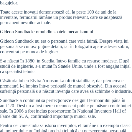
bagajelor.
Toate aceste inovații demonstrează că, la peste 100 de ani de la
inventare, fermoarul rămâne un produs relevant, care se adaptează
permanent nevoilor actuale.
Gideon Sundback: omul din spatele mecanismului
Gideon Sundback nu era o persoană care voia faimă. Despre viața lui
personală se cunosc puține detalii, iar în fotografii apare adesea sobru,
concentrat pe munca de inginer.
S-a născut în 1880, în Suedia, într-o familie cu resurse modeste. După
studii de inginerie, s-a mutat în Statele Unite, unde a fost angajat inițial
ca specialist tehnic.
Căsătoria lui cu Elvira Aronson i-a oferit stabilitate, dar pierderea ei
prematură l-a împins într-o perioadă de muncă obsesivă. Din această
suferință personală s-a născut invenția care avea să schimbe o industrie.
Sundback a continuat să perfecționeze designul fermoarului până în
anii ’20. Deși nu a fost mereu recunoscut public pe măsura contribuției
sale, în 2006 a fost inclus post-mortem în National Inventors Hall of
Fame din SUA, confirmând importanța muncii sale.
Pentru cei care studiază istoria invențiilor, el rămâne un exemplu clasic
al inginerului care îmbină precizia tehnică cu perseverența personală.