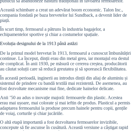
publicul să abandoneze nasturii tradiționali în favoarea fermoarelor.
Această schimbare a creat un adevărat boom economic. Talon Inc.,
compania fondată pe baza brevetelor lui Sundback, a devenit lider de
piață.
În scurt timp, fermoarul a pătruns în industria bagajelor, a
echipamentelor sportive și chiar a costumelor spațiale.
Evoluția designului de la 1913 până astăzi
De la primul model brevetat în 1913, fermoarul a cunoscut îmbunătățiri
continue. La început, dinții erau din metal greu, iar montajul era destul
de complicat. În anii 1930, pe măsură ce cererea creștea, producătorii
au căutat soluții care să reducă greutatea și să sporească flexibilitatea.
În această perioadă, inginerii au introdus dinții din aliaj de aluminiu și
sistemul de prindere cu bandă textilă mai rezistentă. De asemenea, au
fost dezvoltate mecanisme mai fine, dedicate hainelor delicate.
Anii ’50 au adus o inovație majoră: fermoarele din plastic. Acestea
erau mai ușoare, mai colorate și mai ieftin de produs. Plasticul a permis
adaptarea fermoarului la produse precum hainele pentru copii, gențile
de voiaj, corturile și chiar jucăriile.
O altă etapă importantă a fost dezvoltarea fermoarelor invizibile,
concepute să fie ascunse în cusătură. Această versiune a câștigat rapid