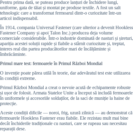
Pentru prima dată, se puteau produce lanțuri de închidere lungi,
uniforme, gata de tăiat și montat pe produse textile. A fost un salt
tehnologic care a transformat fermoarul dintr-o curiozitate într-un
articol indispensabil.
În 1914, compania Universal Fastener (care ulterior a devenit Hookless
Fastener Company și apoi Talon Inc.) producea deja volume
comerciale considerabile. Într-o industrie dominată de nasturi și șireturi,
apariția acestei soluții rapide și fiabile a stârnit curiozitate și, treptat,
interes real din partea producătorilor mari de încălțăminte și
îmbrăcăminte.
Primul mare test: fermoarele în Primul Război Mondial
O invenție poate părea utilă în teorie, dar adevăratul test este utilizarea
în condiții extreme.
Primul Război Mondial a creat o nevoie acută de echipamente robuste
și ușor de folosit. Armata Statelor Unite a început să includă fermoarele
în uniformele și accesoriile soldaților, de la saci de muniție la haine de
protecție.
Aceste condiții dificile — noroi, frig, uzură zilnică — au demonstrat că
fermoarele Hookless Fastener erau fiabile. Ele rezistau mult mai bine
decât închiderile tradiționale cu nasturi, care se rupeau sau necesitau
reparații dese.