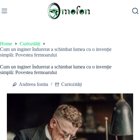
Skip
to
content
Home
Curiozități
Cum un inginer îndurerat a schimbat lumea cu o invenție
simplă: Povestea fermoarului
Cum un inginer îndurerat a schimbat lumea cu o invenție
simplă: Povestea fermoarului
Andreea Ionita
Curiozități