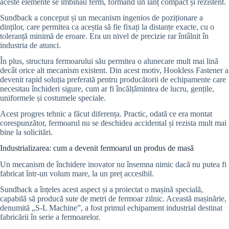
aceste elemente se îmbinau ferm, formând un lanț compact și rezistent.
Sundback a conceput și un mecanism ingenios de poziționare a
dinților, care permitea ca aceștia să fie fixați la distanțe exacte, cu o
toleranță minimă de eroare. Era un nivel de precizie rar întâlnit în
industria de atunci.
În plus, structura fermoarului său permitea o alunecare mult mai lină
decât orice alt mecanism existent. Din acest motiv, Hookless Fastener a
devenit rapid soluția preferată pentru producătorii de echipamente care
necesitau închideri sigure, cum ar fi încălțămintea de lucru, gențile,
uniformele și costumele speciale.
Acest progres tehnic a făcut diferența. Practic, odată ce era montat
corespunzător, fermoarul nu se deschidea accidental și rezista mult mai
bine la solicitări.
Industrializarea: cum a devenit fermoarul un produs de masă
Un mecanism de închidere inovator nu însemna nimic dacă nu putea fi
fabricat într-un volum mare, la un preț accesibil.
Sundback a înțeles acest aspect și a proiectat o mașină specială,
capabilă să producă sute de metri de fermoar zilnic. Această mașinărie,
denumită „S-L Machine”, a fost primul echipament industrial destinat
fabricării în serie a fermoarelor.