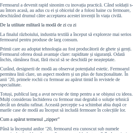
Fermoarul a devenit rapid sinonim cu inovația practică. Când soldații s-
au întors acasă, au adus cu ei și obiceiul de a folosi haine cu fermoare,
deschizând drumul către acceptarea acestei invenții în viața civilă.
De la utilitate militară la modă de zi cu zi
La finalul războiului, industria textilă a început să exploreze mai serios
fermoarul pentru produse de larg consum.
Primii care au adoptat tehnologia au fost producătorii de ghete și genți.
Fermoarul oferea două avantaje clare: rapiditate și siguranță. Odată
închis, rămânea fixat, fără riscul să se deschidă pe neașteptate.
Curând, designerii de modă au observat potențialul estetic. Fermoarul
permitea linii clare, un aspect modern și un plus de funcționalitate. În
anii ’20, primele rochii cu fermoar au apărut timid în revistele de
specialitate.
Totuși, publicul larg a avut nevoie de timp pentru a se obișnui cu ideea.
Mulți considerau închiderea cu fermoar mai degrabă o soluție tehnică
decât un detaliu rafinat. Această percepție s-a schimbat abia după ce
marile case de modă au început să includă fermoare în colecțiile lor.
Cum a apărut termenul „zipper”
Până la începutul anilor ’20, fermoarul era cunoscut sub numele