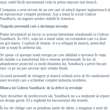
ușor, astfel încât mecanismul ceda la prima mișcare mai bruscă.
Compania a avut nevoie de un om care să aducă rigoare inginerească și
să reproiecteze complet produsul. Așa a intrat în scenă Gideon
Sundback, un inginer suedez stabilit în America.
Tragedia personală care a declanșat inovația
Puțini inventatori au lucrat cu aceeași intensitate emoțională ca Gideon
Sundback. În 1911, soția lui a murit subit, un eveniment care i-a lăsat
un gol imens. Copleșit de tristețe, el s-a refugiat în muncă, petrecând
zile și nopți în atelierul său.
Se spune că aproape toată energia pe care altădată o investea în viața
de familie s-a transformat într-o obsesie profesională. În loc să
abandoneze proiectul ca mulți dinaintea lui, Sundback a privit fiecare
eșec ca pe un pas necesar spre soluția finală.
Această perioadă de retragere și muncă solitară avea să fie catalizatorul
unei invenții care a schimbat complet industria textilelor.
Munca lui Gideon Sundback: de la defect la revoluție
Spre deosebire de predecesorii săi, Sundback nu s-a mulțumit să repare
un design greșit. El a regândit tot mecanismul din temelii.
În loc de cârlige care se prindeau unele de altele, a imaginat o serie de