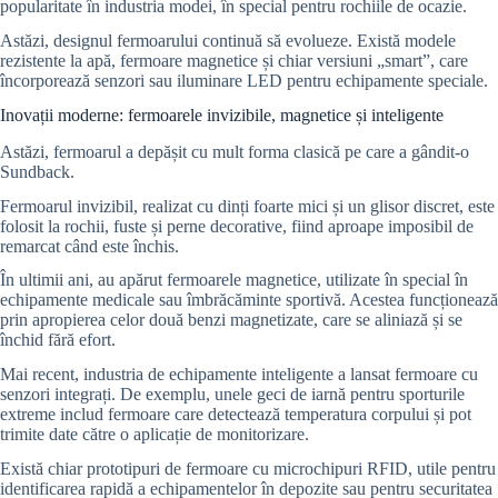
popularitate în industria modei, în special pentru rochiile de ocazie.
Astăzi, designul fermoarului continuă să evolueze. Există modele
rezistente la apă, fermoare magnetice și chiar versiuni „smart”, care
încorporează senzori sau iluminare LED pentru echipamente speciale.
Inovații moderne: fermoarele invizibile, magnetice și inteligente
Astăzi, fermoarul a depășit cu mult forma clasică pe care a gândit-o
Sundback.
Fermoarul invizibil, realizat cu dinți foarte mici și un glisor discret, este
folosit la rochii, fuste și perne decorative, fiind aproape imposibil de
remarcat când este închis.
În ultimii ani, au apărut fermoarele magnetice, utilizate în special în
echipamente medicale sau îmbrăcăminte sportivă. Acestea funcționează
prin apropierea celor două benzi magnetizate, care se aliniază și se
închid fără efort.
Mai recent, industria de echipamente inteligente a lansat fermoare cu
senzori integrați. De exemplu, unele geci de iarnă pentru sporturile
extreme includ fermoare care detectează temperatura corpului și pot
trimite date către o aplicație de monitorizare.
Există chiar prototipuri de fermoare cu microchipuri RFID, utile pentru
identificarea rapidă a echipamentelor în depozite sau pentru securitatea