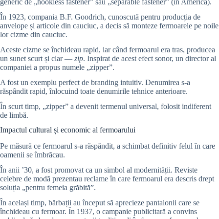
generic de „hookless fastener” sau „separable fastener” (în America).
În 1923, compania B.F. Goodrich, cunoscută pentru producția de
anvelope și articole din cauciuc, a decis să monteze fermoarele pe noile
lor cizme din cauciuc.
Aceste cizme se închideau rapid, iar când fermoarul era tras, producea
un sunet scurt și clar —
zip
. Inspirat de acest efect sonor, un director al
companiei a propus numele „zipper”.
A fost un exemplu perfect de branding intuitiv. Denumirea s-a
răspândit rapid, înlocuind toate denumirile tehnice anterioare.
În scurt timp, „zipper” a devenit termenul universal, folosit indiferent
de limbă.
Impactul cultural și economic al fermoarului
Pe măsură ce fermoarul s-a răspândit, a schimbat definitiv felul în care
oamenii se îmbrăcau.
În anii ’30, a fost promovat ca un simbol al modernității. Reviste
celebre de modă prezentau reclame în care fermoarul era descris drept
soluția „pentru femeia grăbită”.
În același timp, bărbații au început să aprecieze pantalonii care se
închideau cu fermoar. În 1937, o campanie publicitară a convins