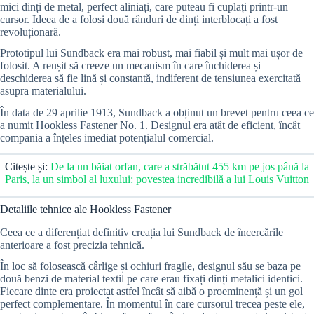
mici dinți de metal, perfect aliniați, care puteau fi cuplați printr-un
cursor. Ideea de a folosi două rânduri de dinți interblocați a fost
revoluționară.
Prototipul lui Sundback era mai robust, mai fiabil și mult mai ușor de
folosit. A reușit să creeze un mecanism în care închiderea și
deschiderea să fie lină și constantă, indiferent de tensiunea exercitată
asupra materialului.
În data de 29 aprilie 1913, Sundback a obținut un brevet pentru ceea ce
a numit Hookless Fastener No. 1. Designul era atât de eficient, încât
compania a înțeles imediat potențialul comercial.
Citește și:
De la un băiat orfan, care a străbătut 455 km pe jos până la
Paris, la un simbol al luxului: povestea incredibilă a lui Louis Vuitton
Detaliile tehnice ale Hookless Fastener
Ceea ce a diferențiat definitiv creația lui Sundback de încercările
anterioare a fost precizia tehnică.
În loc să folosească cârlige și ochiuri fragile, designul său se baza pe
două benzi de material textil pe care erau fixați dinți metalici identici.
Fiecare dinte era proiectat astfel încât să aibă o proeminență și un gol
perfect complementare. În momentul în care cursorul trecea peste ele,