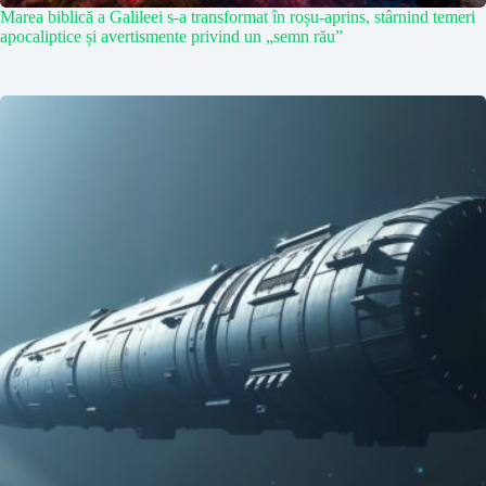
Marea biblică a Galileei s-a transformat în roșu-aprins, stârnind temeri
apocaliptice și avertismente privind un „semn rău”