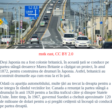
mstk east
,
CC BY 2.0
Deși Japonia nu a fost colonie britanică, în această țară se conduce pe
partea stângă deoarece Marea Britanie a câștigat un proiect, în anul
1872, pentru construirea de drumuri în Japonia. Astfel, britanicii au
construit drumurile așa cum erau la ei în țară.
Odată cu apariția automobilului, multe țări au trecut la dreapta pentru a
se integra în rândul vecinilor lor. Canada a renunțat la partea stângă a
drumului în anii 1920 pentru a facilita traficul către și dinspre Statele
Unite. Între timp, în 1967, guvernul Suediei a cheltuit aproximativ 120
de milioane de dolari pentru a-și pregăti cetățenii să înceapă să conducă
pe partea dreaptă.