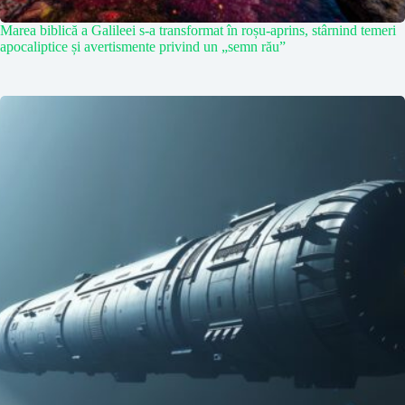
Marea biblică a Galileei s-a transformat în roșu-aprins, stârnind temeri
apocaliptice și avertismente privind un „semn rău”