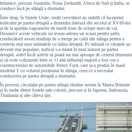
britanice, precum Australia, Noua Zeelandă, Africa de Sud și India, se
conduce încă pe stângă a drumului.
Între timp, în Statele Unite, mulți cercetători au stabilit că începutul
traficului pe partea dreaptă a drumului datează din secolul al XVIII-lea
și de la apariția vagoanelor de marfă trase de echipe mari de cai.
Deoarece aceste vehicule nu aveau adesea un scaun pentru șofer,
conducătorii aveau tendința de a merge pe calul din stânga pentru a
controla mai ușor animalele cu mâna dreaptă. Pe măsură ce căruțele au
devenit mai populare, traficul s-a mutat în mod natural pe partea
dreaptă, astfel încât șoferii să poată sta mai aproape de centrul drumului
și să evite coliziunile între ei. O altă influență majoră a fost cea a
constructorului de automobile Henry Ford, care și-a produs în masă
modelul T cu volanul poziționat în stânga, ceea ce a necesitat
conducerea pe partea dreaptă a drumului.
În prezent, circulația pe partea stângă rămâne norma în Marea Britanie
și în multe dintre fostele sale colonii, precum și în Japonia, Indonezia,
Thailanda și alte câteva țări.