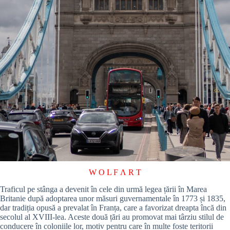
W O L F Λ R T
Traficul pe stânga a devenit în cele din urmă legea țării în Marea
Britanie după adoptarea unor măsuri guvernamentale în 1773 și 1835,
dar tradiția opusă a prevalat în Franța, care a favorizat dreapta încă din
secolul al XVIII-lea. Aceste două țări au promovat mai târziu stilul de
conducere în coloniile lor, motiv pentru care în multe foste teritorii