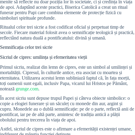
menite să reflecte nu doar poziția lor în societate, ci și credința în viața
de apoi. Adaptând aceste practici, Biserica Catolică a creat un ritual
funerar pentru Papi care combina elemente de protecție fizică cu
simboluri spirituale profunde.
Ritualul celor trei sicrie a fost codificat oficial și perpetuat timp de
secole. Fiecare material folosit avea o semnificație teologică și practică,
reflectând natura duală a pontificatului: divină și umană.
Semnificația celor trei sicrie
Sicriul de cipres: umilința și efemeritatea vieții
Primul sicriu, realizat din lemn de cipres, este un simbol al umilinței și
mortalității. Cipresul, în culturile antice, era asociat cu moartea și
eternitatea. Utilizarea acestui lemn subliniază faptul că, în fața morții,
toți oamenii sunt egali, inclusiv Papa, vicarul lui Hristos pe Pământ,
notează
grunge.com
.
În acest sicriu sunt depuse trupul Papei și câteva obiecte simbolice: o
copie a elogiei funerare și un săculeț cu monede din aur, argint și
cupru. Monedele au o dublă semnificație: pe de o parte, reflectă anii de
pontificat, iar pe de altă parte, amintesc de tradiția antică a plății
obolului pentru trecerea în viața de apoi.
Astfel, sicriul de cipres este o afirmare a efemerității existenței umane,
indiferent de măreția funcției deținute.