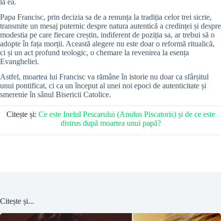
la ea.
Papa Francisc, prin decizia sa de a renunța la tradiția celor trei sicrie,
transmite un mesaj puternic despre natura autentică a credinței și despre
modestia pe care fiecare creștin, indiferent de poziția sa, ar trebui să o
adopte în fața morții. Această alegere nu este doar o reformă ritualică,
ci și un act profund teologic, o chemare la revenirea la esența
Evangheliei.
Astfel, moartea lui Francisc va rămâne în istorie nu doar ca sfârșitul
unui pontificat, ci ca un început al unei noi epoci de autenticitate și
smerenie în sânul Bisericii Catolice.
Citește și:
Ce este Inelul Pescarului (Anulus Piscatoris) și de ce este
distrus după moartea unui papă?
Citește și...