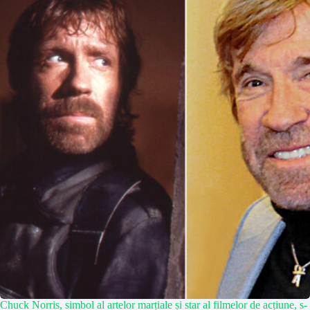
Chuck Norris, simbol al artelor marțiale și star al filmelor de acțiune, s-