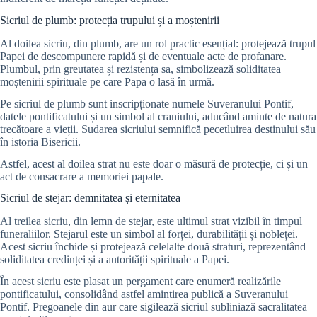
Sicriul de plumb: protecția trupului și a moștenirii
Al doilea sicriu, din plumb, are un rol practic esențial: protejează trupul
Papei de descompunere rapidă și de eventuale acte de profanare.
Plumbul, prin greutatea și rezistența sa, simbolizează soliditatea
moștenirii spirituale pe care Papa o lasă în urmă.
Pe sicriul de plumb sunt inscripționate numele Suveranului Pontif,
datele pontificatului și un simbol al craniului, aducând aminte de natura
trecătoare a vieții. Sudarea sicriului semnifică pecetluirea destinului său
în istoria Bisericii.
Astfel, acest al doilea strat nu este doar o măsură de protecție, ci și un
act de consacrare a memoriei papale.
Sicriul de stejar: demnitatea și eternitatea
Al treilea sicriu, din lemn de stejar, este ultimul strat vizibil în timpul
funeraliilor. Stejarul este un simbol al forței, durabilității și nobleței.
Acest sicriu închide și protejează celelalte două straturi, reprezentând
soliditatea credinței și a autorității spirituale a Papei.
În acest sicriu este plasat un pergament care enumeră realizările
pontificatului, consolidând astfel amintirea publică a Suveranului
Pontif. Pregoanele din aur care sigilează sicriul subliniază sacralitatea