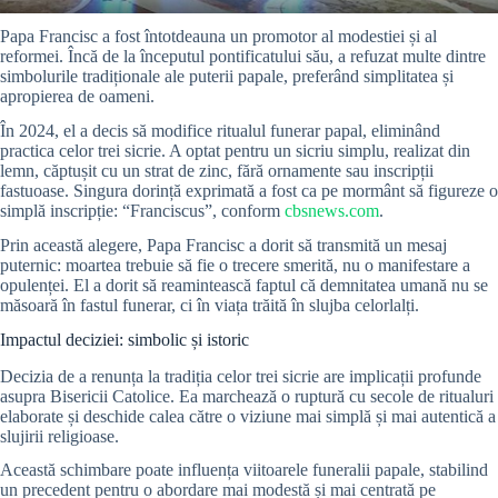
Papa Francisc a fost întotdeauna un promotor al modestiei și al
reformei. Încă de la începutul pontificatului său, a refuzat multe dintre
simbolurile tradiționale ale puterii papale, preferând simplitatea și
apropierea de oameni.
În 2024, el a decis să modifice ritualul funerar papal, eliminând
practica celor trei sicrie. A optat pentru un sicriu simplu, realizat din
lemn, căptușit cu un strat de zinc, fără ornamente sau inscripții
fastuoase. Singura dorință exprimată a fost ca pe mormânt să figureze o
simplă inscripție: “Franciscus”, conform
cbsnews.com
.
Prin această alegere, Papa Francisc a dorit să transmită un mesaj
puternic: moartea trebuie să fie o trecere smerită, nu o manifestare a
opulenței. El a dorit să reamintească faptul că demnitatea umană nu se
măsoară în fastul funerar, ci în viața trăită în slujba celorlalți.
Impactul deciziei: simbolic și istoric
Decizia de a renunța la tradiția celor trei sicrie are implicații profunde
asupra Bisericii Catolice. Ea marchează o ruptură cu secole de ritualuri
elaborate și deschide calea către o viziune mai simplă și mai autentică a
slujirii religioase.
Această schimbare poate influența viitoarele funeralii papale, stabilind
un precedent pentru o abordare mai modestă și mai centrată pe