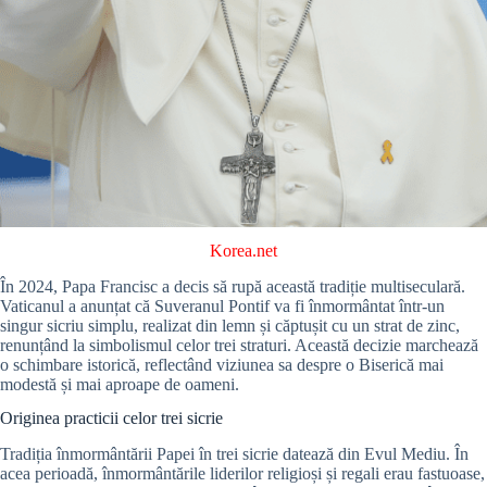
Korea.net
În 2024, Papa Francisc a decis să rupă această tradiție multiseculară.
Vaticanul a anunțat că Suveranul Pontif va fi înmormântat într-un
singur sicriu simplu, realizat din lemn și căptușit cu un strat de zinc,
renunțând la simbolismul celor trei straturi. Această decizie marchează
o schimbare istorică, reflectând viziunea sa despre o Biserică mai
modestă și mai aproape de oameni.
Originea practicii celor trei sicrie
Tradiția înmormântării Papei în trei sicrie datează din Evul Mediu. În
acea perioadă, înmormântările liderilor religioși și regali erau fastuoase,