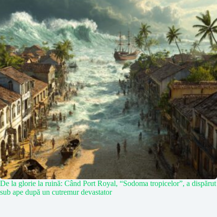
De la glorie la ruină: Când Port Royal, “Sodoma tropicelor”, a dispărut
sub ape după un cutremur devastator