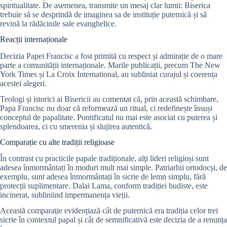
spiritualitate. De asemenea, transmite un mesaj clar lumii: Biserica
trebuie să se desprindă de imaginea sa de instituție puternică și să
revină la rădăcinile sale evanghelice.
Reacții internaționale
Decizia Papei Francisc a fost primită cu respect și admirație de o mare
parte a comunității internaționale. Marile publicații, precum The New
York Times și La Croix International, au subliniat curajul și coerența
acestei alegeri.
Teologi și istorici ai Bisericii au comentat că, prin această schimbare,
Papa Francisc nu doar că reformează un ritual, ci redefinește însuși
conceptul de papalitate. Pontificatul nu mai este asociat cu puterea și
splendoarea, ci cu smerenia și slujirea autentică.
Comparație cu alte tradiții religioase
În contrast cu practicile papale tradiționale, alți lideri religioși sunt
adesea înmormântați în moduri mult mai simple. Patriarhii ortodocși, de
exemplu, sunt adesea înmormântați în sicrie de lemn simplu, fără
protecții suplimentare. Dalai Lama, conform tradiției budiste, este
incinerat, subliniind impermanența vieții.
Această comparație evidențiază cât de puternică era tradiția celor trei
sicrie în contextul papal și cât de semnificativă este decizia de a renunța