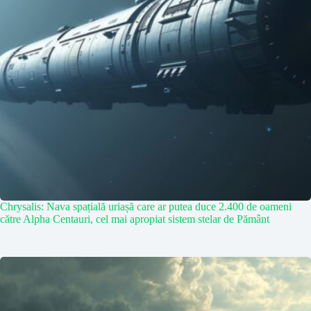
Chrysalis: Nava spațială uriașă care ar putea duce 2.400 de oameni
către Alpha Centauri, cel mai apropiat sistem stelar de Pământ