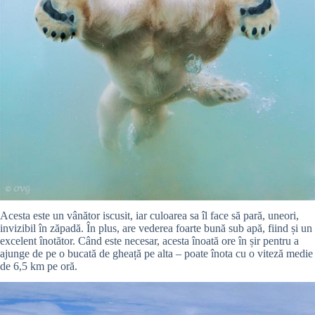
Acesta este un vânător iscusit, iar culoarea sa îl face să pară, uneori,
invizibil în zăpadă. În plus, are vederea foarte bună sub apă, fiind și un
excelent înotător. Când este necesar, acesta înoată ore în șir pentru a
ajunge de pe o bucată de gheață pe alta – poate înota cu o viteză medie
de 6,5 km pe oră.