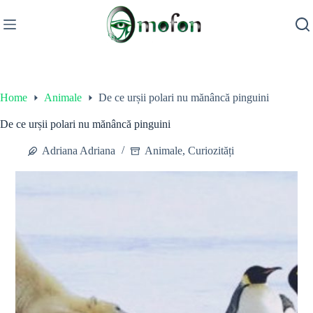
Skip
to
content
Home
Animale
De ce urșii polari nu mănâncă pinguini
De ce urșii polari nu mănâncă pinguini
Adriana Adriana
Animale
,
Curiozități