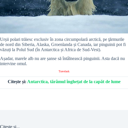
Urșii polari trăiesc exclusiv în zona circumpolară arctică, pe ţărmurile
de nord din Siberia, Alaska, Groenlanda și Canada, iar pinguinii pot fi
văzuți la Polul Sud (în Antarctica și Africa de Sud-Vest).
Așadar, marele alb nu are șanse să întâlnească pinguinii. Asta dacă nu
intervine omul.
Travelask
Citește și:
Antarctica, tărâmul înghețat de la capăt de lume
Citește și...