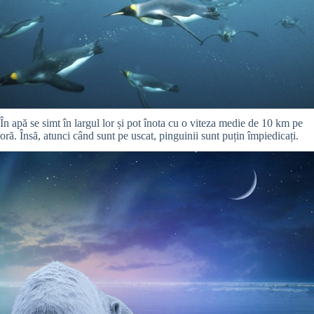
În apă se simt în largul lor și pot înota cu o viteza medie de 10 km pe
oră. Însă, atunci când sunt pe uscat, pinguinii sunt puțin împiedicați.