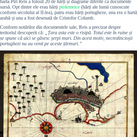
harta Piri Reis a folosit 20 de hărți și diagrame diferite ca documente
sursă. Opt dintre ele erau hărți
ptolemeice
(hărți ale lumii cunoscute
conform secolului al II-lea), patru erau hărți portugheze, una era o hartă
arabă și una a fost desenată de Cristofor Columb.
Conform notărilor din documentele sale, Reis a precizat despre
teritoriul descoperit că:
„Țara asta este o risipă. Totul este în ruine și
se spune că aici se găsesc șerpi mari. Din acest motiv, necredincioșii
portughezi nu au venit pe aceste țărmuri.”