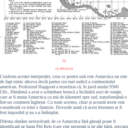
[1]
CC BY-SA 3.0
Conform acestei interpretări, ceea ce pentru unii este Antarctica nu este
de fapt nimic altceva decât partea cea mai sudică a continentului
american. Profesorul Hapgood a teoretizat că, în jurul anului 9500
î.Hr., Pământul a avut o schimbare bruscă a înclinării axei de rotație,
care ar fi mutat Antarctica cu mii de kilometri spre sud, transformând-o
într-un continent înghețat. Cu toate acestea, chiar și această teorie este
considerată cu totul o fantezie. Dovezile arată că acest fenomen ar fi
fost imposibil și nu s-a întâmplat.
Dilema rămâne nerezolvată: de ce Antarctica fără gheață poate fi
identificată pe harta Piri Reis (care este prezentă și pe alte hărți, precum