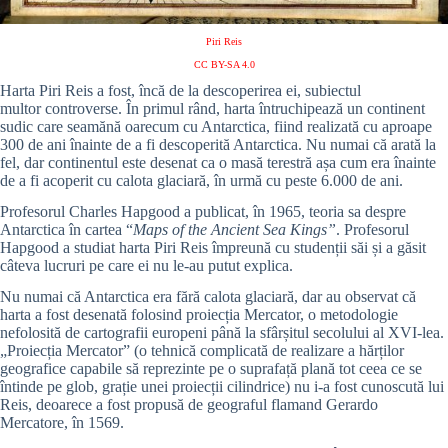
Piri Reis
CC BY-SA 4.0
Harta Piri Reis a fost, încă de la descoperirea ei, subiectul
multor controverse.
În primul rând, harta întruchipează un continent
sudic care seamănă oarecum cu Antarctica, fiind realizată
cu aproape
300 de ani înainte de a fi descoperită Antarctica. N
u numai că arată la
fel, dar continentul este desenat ca o masă terestră așa cum era înainte
de a fi acoperit cu calota glaciară, în urmă cu peste 6.000 de ani.
Profesorul Charles Hapgood a publicat, în 1965, teoria sa despre
Antarctica în cartea “
Maps of the Ancient Sea Kings”
. Profesorul
Hapgood a studiat harta Piri Reis împreună cu studenții săi și a găsit
câteva lucruri pe care ei nu le-au putut explica.
Nu numai că Antarctica era fără calota glaciară, dar au observat că
harta a fost desenată folosind proiecția Mercator, o metodologie
nefolosită de cartografii europeni până la sfârșitul secolului al XVI-lea.
„Proiecția Mercator” (o tehnică complicată de realizare a hărților
geografice capabile să reprezinte pe o suprafață plană tot ceea ce se
întinde pe glob, grație unei proiecții cilindrice) nu i-a fost cunoscută lui
Reis, deoarece a fost propusă de geograful flamand Gerardo
Mercatore, în 1569.