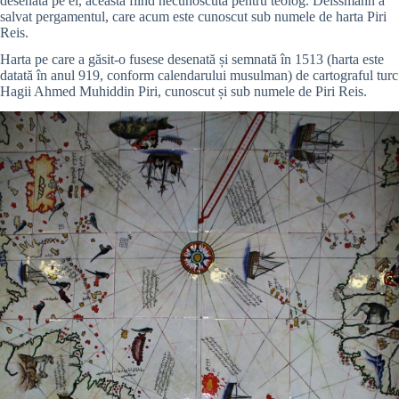
desenată pe el, aceasta fiind necunoscută pentru teolog.
Deissmann
a
salvat pergamentul, care acum este cunoscut sub numele de harta Piri
Reis.
Harta pe care a găsit-o fusese desenată și semnată în 1513 (harta este
datată în anul 919, conform calendarului musulman) de cartograful turc
Hagii Ahmed Muhiddin Piri, cunoscut și sub numele de Piri Reis.