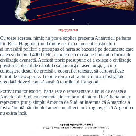
snappygoat.com
Cu toate acestea, nimic nu poate explica prezența Antarcticii pe harta
Piri Reis. Hapgood (unul dintre cei mai cunoscuți susținători
ai inversării polilor) a presupus că harta se bazează pe documente care
datează din anul 4000 î.Hr., înainte de a exista pe Pământ o formă de
civilizație avansată. Această teorie presupune că a existat o civilizație
preistorică destul de capabilă să parcurgă trasee lungi, și cu o
cunoaștere destul de precisă a geografiei terestre, să cartografieze
terirotiile descoperite. Trebuie remarcat faptul că nu au fost găsite
vreodată dovezi care să susțină teoriile lui Hapgood.
Potrivit multor istorici, harta este o reprezentare a liniei de coastă a
Americii de Sud, cu elemente ale teritoriului intern. Dacă harta nu ar
reprezenta pur și simplu America de Sud, ar însemna că Antarctica a
fost alăturată pământului american, direct cu Uruguay, și că Argentina
nu exista încă.