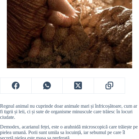
Regnul animal nu cuprinde doar animale mari și înfricoșătoare, cum ar
fi tigrii și leii, ci și sute de organisme minuscule care trăiesc în locuri
ciudate.
Demodex, acarianul feței, este o arahnidă microscopică care trăiește pe
pielea umană. Porii sunt umila sa locuință, iar sebumul pe care îl
secretă pielea este masa sa preferată.