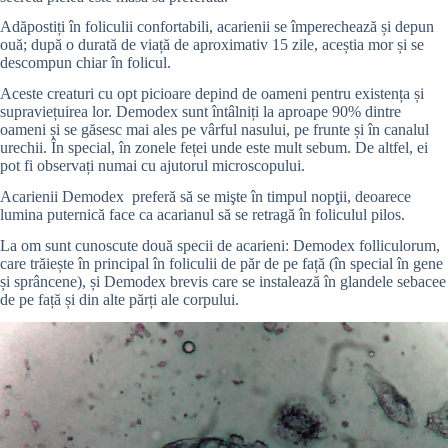
Adăpostiți în foliculii confortabili, acarienii se împerechează și depun
ouă; după o durată de viață de aproximativ 15 zile, aceștia mor și se
descompun chiar în folicul.
Aceste creaturi cu opt picioare depind de oameni pentru existența și
supraviețuirea lor. Demodex sunt întâlniți la aproape 90% dintre
oameni și se găsesc mai ales pe vârful nasului, pe frunte și în canalul
urechii. În special, în zonele feței unde este mult sebum. De altfel, ei
pot fi observați numai cu ajutorul microscopului.
Acarienii Demodex preferă să se mişte în timpul nopţii, deoarece
lumina puternică face ca acarianul să se retragă în foliculul pilos.
La om sunt cunoscute două specii de acarieni: Demodex folliculorum,
care trăiește în principal în foliculii de păr de pe față (în special în gene
și sprâncene), și Demodex brevis care se instalează în glandele sebacee
de pe față și din alte părți ale corpului.