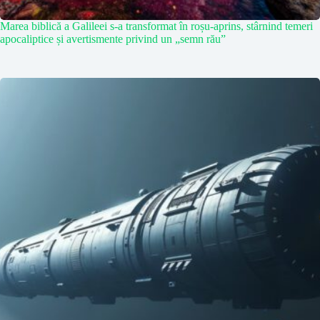
Marea biblică a Galileei s-a transformat în roșu-aprins, stârnind temeri
apocaliptice și avertismente privind un „semn rău”