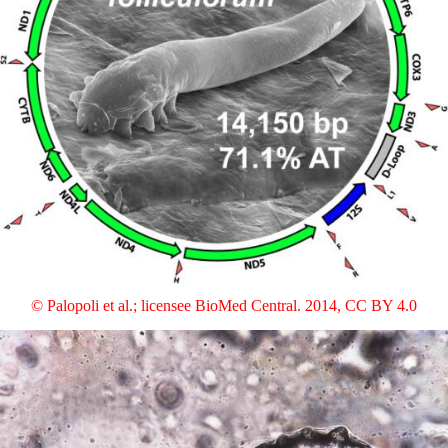
© Palopoli et al.; licensee BioMed Central. 2014
,
CC BY 4.0