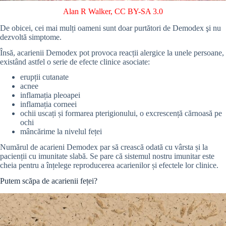
Alan R Walker
,
CC BY-SA 3.0
De obicei, cei mai mulți oameni sunt doar purtători de Demodex şi nu
dezvoltă simptome.
Însă, acarienii Demodex pot provoca reacții alergice la unele persoane,
existând astfel o serie de efecte clinice asociate:
erupții cutanate
acnee
inflamația pleoapei
inflamația corneei
ochii uscați și formarea pterigionului, o excrescență cărnoasă pe
ochi
mâncărime la nivelul feței
Numărul de acarieni Demodex par să crească odată cu vârsta și la
pacienții cu imunitate slabă. Se pare că sistemul nostru imunitar este
cheia pentru a înțelege reproducerea acarienilor și efectele lor clinice.
Putem scăpa de acarienii feței?