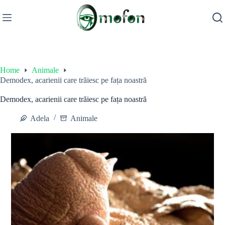
Skip
to
content
Home
Animale
Demodex, acarienii care trăiesc pe fața noastră
Demodex, acarienii care trăiesc pe fața noastră
Adela
Animale