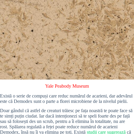
Yale Peabody Museum
Există o serie de compuși care reduc numărul de acarieni, dar adevărul
este că Demodex sunt o parte a florei microbiene de la nivelul pielii.
Doar gândul că astfel de creaturi trăiesc pe fața noastră te poate face să
te simți puțin ciudat. Iar dacă intenționezi să te speli foarte des pe față
sau să folosești des un scrub, pentru a îi elimina în totalitate, nu are
rost. Spălarea regulată a feței poate reduce numărul de acarieni
Demodex, însă nu îi va elimina pe toți. Există
studii care sugerează
că