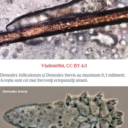
Vladimir064
,
CC BY 4.0
Demodex folliculorum și Demodex brevis au maximum 0,3 milimetri.
Aceștia sunt cei mai frecvenţi ectoparaziţi umani.