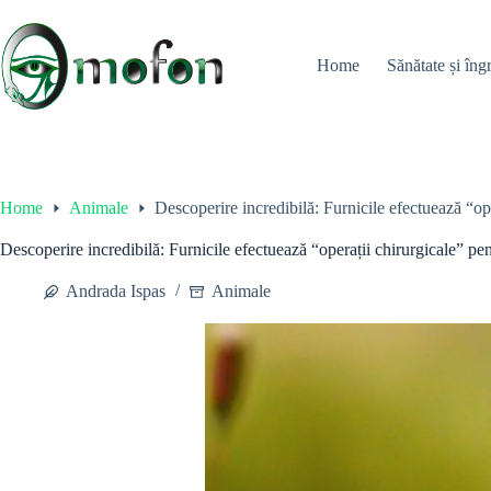
Skip
to
content
Home
Sănătate și îngr
Home
Animale
Descoperire incredibilă: Furnicile efectuează “ope
Descoperire incredibilă: Furnicile efectuează “operații chirurgicale” pent
Andrada Ispas
Animale