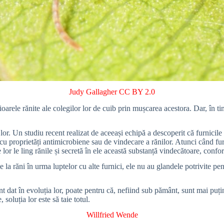
Judy Gallagher
CC BY 2.0
arele rănite ale colegilor lor de cuib prin mușcarea acestora. Dar, în t
lor. Un studiu recent realizat de aceeași echipă a descoperit că furnicil
u proprietăți antimicrobiene sau de vindecare a rănilor. Atunci când furn
 lor le ling rănile și secretă în ele această substanță vindecătoare, conf
e la răni în urma luptelor cu alte furnici, ele nu au glandele potrivite 
dat în evoluția lor, poate pentru că, nefiind sub pământ, sunt mai puțin s
soluția lor este să taie totul.
Willfried Wende