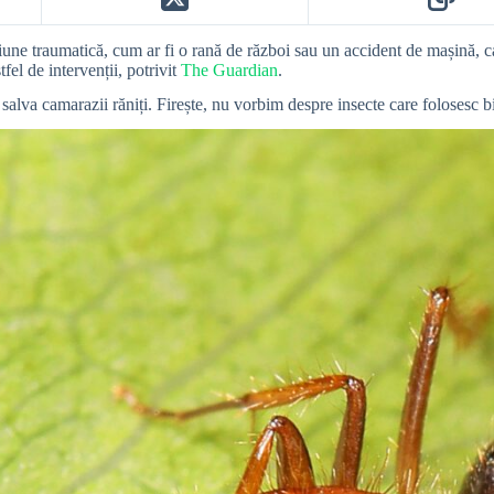
ne traumatică, cum ar fi o rană de război sau un accident de mașină, cau
fel de intervenții, potrivit
The Guardian
.
 salva camarazii răniți. Firește, nu vorbim despre insecte care folosesc bi