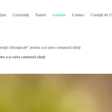
ijire
Curiozități
Natură
Animale
Contact
Condiții de Ut
rații chirurgicale” pentru a-și salva camarazii răniți
ru a-și salva camarazii răniți