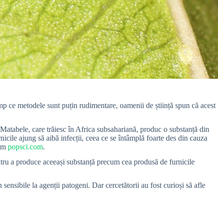
imp ce metodele sunt puțin rudimentare, oamenii de știință spun că acest
e Matabele, care trăiesc în Africa subsahariană, produc o substanță din
icile ajung să aibă infecții, ceea ce se întâmplă foarte des din cauza
orm
popsci.com
.
pentru a produce aceeași substanță precum cea produsă de furnicile
ensibile la agenții patogeni. Dar cercetătorii au fost curioși să afle