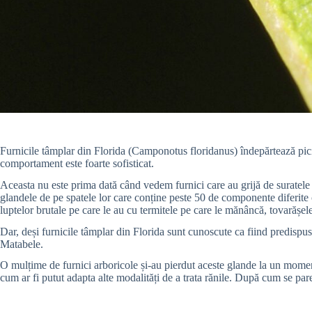
Furnicile tâmplar din Florida (Camponotus floridanus) îndepărtează picio
comportament este foarte sofisticat.
Aceasta nu este prima dată când vedem furnici care au grijă de suratele 
glandele de pe spatele lor care conține peste 50 de componente diferite c
luptelor brutale pe care le au cu termitele pe care le mănâncă, tovarășele
Dar, deși furnicile tâmplar din Florida sunt cunoscute ca fiind predispus
Matabele.
O mulțime de furnici arboricole și-au pierdut aceste glande la un moment 
cum ar fi putut adapta alte modalități de a trata rănile. După cum se pare, 