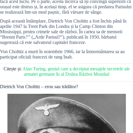
facă acest lucru. Pe o parte, acesta încerca să își convingă superiorii că
orașul este distrus și, în același timp, el se asigura că predarea Parisului
se realizează într-un mod pașnic, fără vărsare de sânge.
După această întâmplare, Dietrich Von Choltitz a fost închis până în
aprilie 1947 la Trent Park din Londra și la Camp Clinton din
Mississippi, pentru crimele sale de război. În cartea sa de memorii
“Brennt Paris
?”
(„Arde Parisul?”), publicată în 1950, bărbatul
sugerează că este salvatorul capitalei franceze.
Von Choltitz a murit în noiembrie 1966, iar la înmormântarea sa au
participat oficiali francezi de rang înalt.
Citește și:
Alan Turing, geniul care a decriptat mesajele secretele ale
armatei germane în al Doilea Război Mondial
Dietrich Von Choltitz – erou sau trădător?