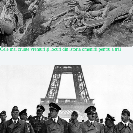
Cele mai crunte vremuri și locuri din istoria omenirii pentru a trăi