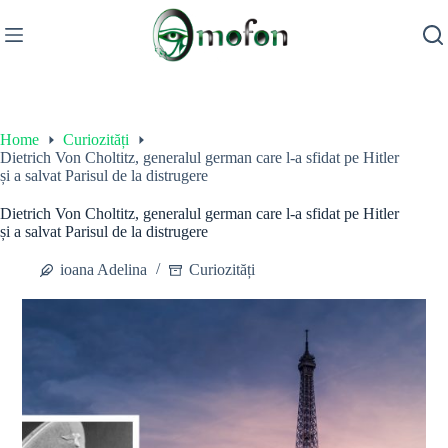
Skip
to
content
Home
Curiozități
Dietrich Von Choltitz, generalul german care l-a sfidat pe Hitler
și a salvat Parisul de la distrugere
Dietrich Von Choltitz, generalul german care l-a sfidat pe Hitler
și a salvat Parisul de la distrugere
ioana Adelina
Curiozități