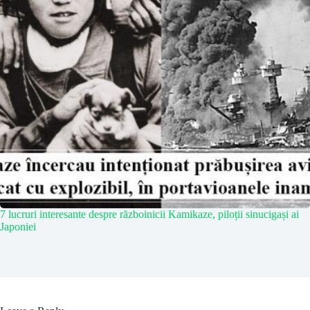
7 lucruri interesante despre războinicii Kamikaze, piloții sinucigași ai
Japoniei