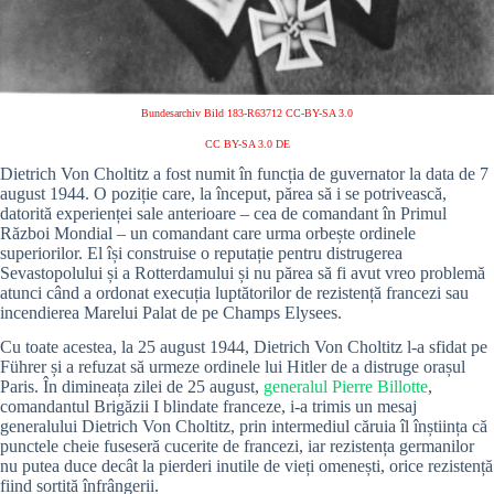
Bundesarchiv Bild 183-R63712 CC-BY-SA 3.0
CC BY-SA 3.0 DE
Dietrich Von Choltitz a fost numit în funcția de guvernator la data de 7
august 1944. O poziție care, la început, părea să i se potrivească,
datorită experienței sale anterioare – cea de comandant în Primul
Război Mondial – un comandant care urma orbește ordinele
superiorilor. El își construise o reputație pentru distrugerea
Sevastopolului și a Rotterdamului și nu părea să fi avut vreo problemă
atunci când a ordonat execuția luptătorilor de rezistență francezi sau
incendierea Marelui Palat de pe Champs Elysees.
Cu toate acestea, la 25 august 1944, Dietrich Von Choltitz l-a sfidat pe
Führer și a refuzat să urmeze ordinele lui Hitler de a distruge orașul
Paris. În dimineața zilei de 25 august,
generalul Pierre Billotte
,
comandantul Brigăzii I blindate franceze, i-a trimis un mesaj
generalului Dietrich Von Choltitz, prin intermediul căruia îl înștiința că
punctele cheie fuseseră cucerite de francezi, iar rezistența germanilor
nu putea duce decât la pierderi inutile de vieți omenești, orice rezistență
fiind sortită înfrângerii.