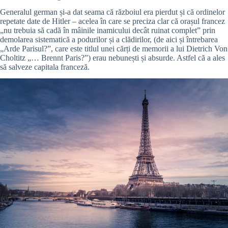
Generalul german și-a dat seama că războiul era pierdut și că ordinelor
repetate date de Hitler – acelea în care se preciza clar că orașul francez
„nu trebuia să cadă în mâinile inamicului decât ruinat complet” prin
demolarea sistematică a podurilor și a clădirilor, (de aici și întrebarea
„Arde Parisul?”, care este titlul unei cărți de memorii a lui Dietrich Von
Choltitz „… Brennt Paris?”) erau nebunești și absurde. Astfel că a ales
să salveze capitala franceză.