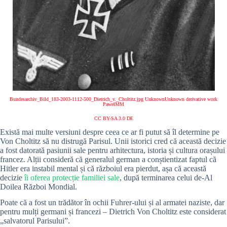
Bundesarchiv_Bild_183-2003-1112-500_Dietrich_v._Choltitz.jpg UnknownUnknown derivative work
PawełMM
CC BY-SA 3.0 DE
Există mai multe versiuni despre ceea ce ar fi putut să îl determine pe
Von Choltitz să nu distrugă Parisul. Unii istorici cred că această decizie
a fost datorată pasiunii sale pentru arhitectura, istoria și cultura orașului
francez. Alții consideră că generalul german a conștientizat faptul că
Hitler era instabil mental și că războiul era pierdut, așa că această
decizie
îi oferea protecție familiei sale
, după terminarea celui de-Al
Doilea Război Mondial.
Poate că a fost un trădător în ochii Fuhrer-ului și al armatei naziste, dar
pentru mulți germani și francezi – Dietrich Von Choltitz este considerat
„salvatorul Parisului”.