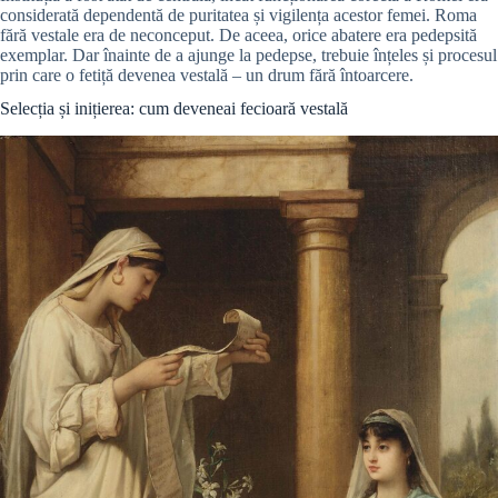
considerată dependentă de puritatea și vigilența acestor femei. Roma
fără vestale era de neconceput. De aceea, orice abatere era pedepsită
exemplar. Dar înainte de a ajunge la pedepse, trebuie înțeles și procesul
prin care o fetiță devenea vestală – un drum fără întoarcere.
Selecția și inițierea: cum deveneai fecioară vestală