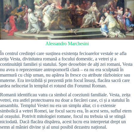
Alessandro Marchesini
În centrul credinței care susținea existența fecioarelor vestale se afla
zeița Vesta, divinitatea romană a focului domestic, a vetrei și a
continuității familiei și statului. Spre deosebire de alți zei romani, Vesta
nu avea o reprezentare antropomorfă clară – ea nu era sculptată în
marmură cu chip uman, nu apărea în fresce cu atribute războinice sau
materne. Era invizibilă și prezentă prin focul însuși, flacăra sacră care
ardea neîncetat în templul ei rotund din Forumul Roman.
Romanii identificau vatra ca simbol al coeziunii familiale. Vesta, zeița
vetrei, era astfel protectoarea nu doar a fiecărei case, ci și a statului în
ansamblu. Templul Vestei nu era un simplu altar, ci o extensie
simbolică a vetrei Romei, iar focul sacru era, în acest sens, suflul etern
al orașului. Potrivit mitologiei romane, focul nu trebuia să se stingă
niciodată. Dacă flacăra dispărea, acest lucru era interpretat drept un
semn al mâniei divine și al unui posibil dezastru național.