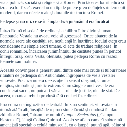
viața politică, socială și religioasă a Romei. Prin tăcerea lor ritualică și
izolarea lor fizică, exercitau un tip de putere greu de înțeles în termenii
moderni, dar cu efecte reale și durabile în structura Romei.
Pedepse și riscuri: ce se întâmpla dacă jurământul era încălcat
Într-o Romă obsedată de ordine și echilibru între divin și uman,
Fecioarele Vestale nu aveau voie să greșească. Orice abatere de la
normele sacre ale castității sau neglijență în îngrijirea focului etern erau
considerate nu simple erori umane, ci acte de trădare religioasă. În
ochii romanilor, încălcarea jurământului de castitate punea în pericol
întregul oraș. Zeița Vesta, ofensată, putea pedepsi Roma cu război,
foamete sau molimă.
Această convingere a generat unul dintre cele mai crude și tulburătoare
ritualuri de pedeapsă din Antichitate: îngroparea de vie a vestalei
vinovate. Practica nu era o execuție în sensul obișnuit, ci un act
religios, simbolic și juridic extrem. Cum sângele unei vestale era
considerat sacru, nu putea fi vărsat – nici de justiție, nici de stat. De
aceea, moartea trebuia produsă fără contact fizic direct.
Procedura era îngrozitor de teatrală. În ziua sentinței, vinovata era
îmbrăcată în alb, însoțită de o procesiune tăcută și condusă în afara
zidurilor Romei, într-un loc numit
Campus Sceleratus
(„Câmpul
blestemat”), lângă Colina Quirinal. Acolo se afla o cameră subterană
amenajată special: o celulă minusculă, cu o lampă, puțină apă, pâine și