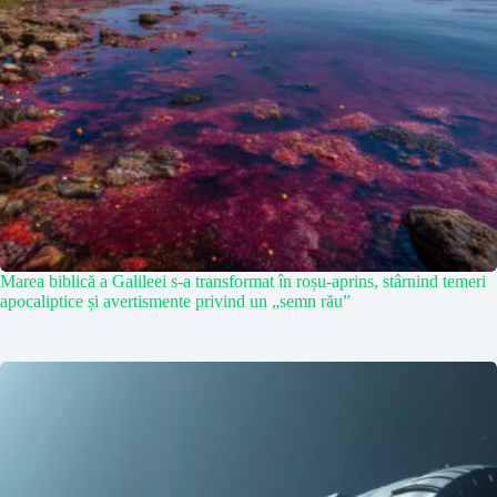
Marea biblică a Galileei s-a transformat în roșu-aprins, stârnind temeri
apocaliptice și avertismente privind un „semn rău”