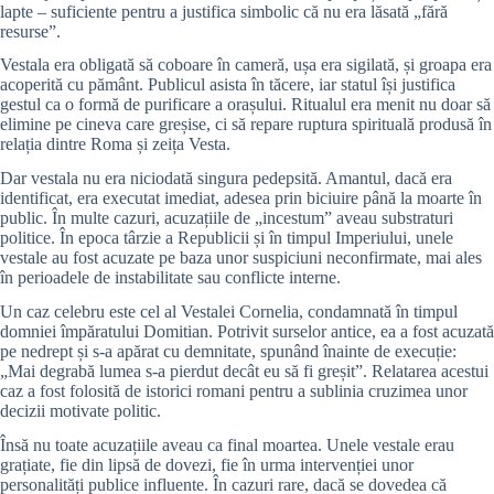
lapte – suficiente pentru a justifica simbolic că nu era lăsată „fără
resurse”.
Vestala era obligată să coboare în cameră, ușa era sigilată, și groapa era
acoperită cu pământ. Publicul asista în tăcere, iar statul își justifica
gestul ca o formă de purificare a orașului. Ritualul era menit nu doar să
elimine pe cineva care greșise, ci să repare ruptura spirituală produsă în
relația dintre Roma și zeița Vesta.
Dar vestala nu era niciodată singura pedepsită. Amantul, dacă era
identificat, era executat imediat, adesea prin biciuire până la moarte în
public. În multe cazuri, acuzațiile de „incestum” aveau substraturi
politice. În epoca târzie a Republicii și în timpul Imperiului, unele
vestale au fost acuzate pe baza unor suspiciuni neconfirmate, mai ales
în perioadele de instabilitate sau conflicte interne.
Un caz celebru este cel al Vestalei Cornelia, condamnată în timpul
domniei împăratului Domitian. Potrivit surselor antice, ea a fost acuzată
pe nedrept și s-a apărat cu demnitate, spunând înainte de execuție:
„Mai degrabă lumea s-a pierdut decât eu să fi greșit”. Relatarea acestui
caz a fost folosită de istorici romani pentru a sublinia cruzimea unor
decizii motivate politic.
Însă nu toate acuzațiile aveau ca final moartea. Unele vestale erau
grațiate, fie din lipsă de dovezi, fie în urma intervenției unor
personalități publice influente. În cazuri rare, dacă se dovedea că