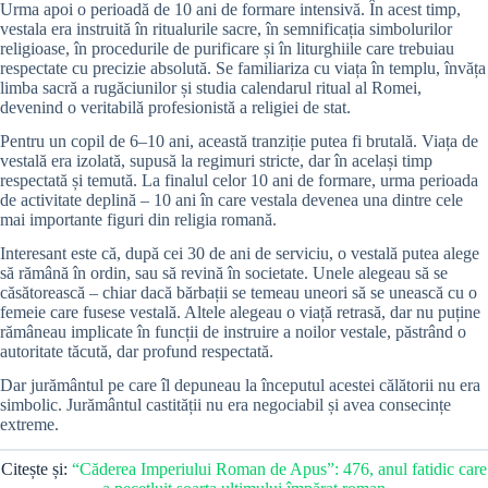
Urma apoi o perioadă de 10 ani de formare intensivă. În acest timp,
vestala era instruită în ritualurile sacre, în semnificația simbolurilor
religioase, în procedurile de purificare și în liturghiile care trebuiau
respectate cu precizie absolută. Se familiariza cu viața în templu, învăța
limba sacră a rugăciunilor și studia calendarul ritual al Romei,
devenind o veritabilă profesionistă a religiei de stat.
Pentru un copil de 6–10 ani, această tranziție putea fi brutală. Viața de
vestală era izolată, supusă la regimuri stricte, dar în același timp
respectată și temută. La finalul celor 10 ani de formare, urma perioada
de activitate deplină – 10 ani în care vestala devenea una dintre cele
mai importante figuri din religia romană.
Interesant este că, după cei 30 de ani de serviciu, o vestală putea alege
să rămână în ordin, sau să revină în societate. Unele alegeau să se
căsătorească – chiar dacă bărbații se temeau uneori să se unească cu o
femeie care fusese vestală. Altele alegeau o viață retrasă, dar nu puține
rămâneau implicate în funcții de instruire a noilor vestale, păstrând o
autoritate tăcută, dar profund respectată.
Dar jurământul pe care îl depuneau la începutul acestei călătorii nu era
simbolic. Jurământul castității nu era negociabil și avea consecințe
extreme.
Citește și:
“Căderea Imperiului Roman de Apus”: 476, anul fatidic care