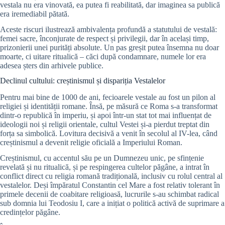
vestala nu era vinovată, ea putea fi reabilitată, dar imaginea sa publică
era iremediabil pătată.
Aceste riscuri ilustrează ambivalența profundă a statutului de vestală:
femei sacre, înconjurate de respect și privilegii, dar în același timp,
prizonierii unei purități absolute. Un pas greșit putea însemna nu doar
moarte, ci uitare ritualică – căci după condamnare, numele lor era
adesea șters din arhivele publice.
Declinul cultului: creștinismul și dispariția Vestalelor
Pentru mai bine de 1000 de ani, fecioarele vestale au fost un pilon al
religiei și identității romane. Însă, pe măsură ce Roma s-a transformat
dintr-o republică în imperiu, și apoi într-un stat tot mai influențat de
ideologii noi și religii orientale, cultul Vestei și-a pierdut treptat din
forța sa simbolică. Lovitura decisivă a venit în secolul al IV-lea, când
creștinismul a devenit religie oficială a Imperiului Roman.
Creștinismul, cu accentul său pe un Dumnezeu unic, pe sfințenie
revelată și nu ritualică, și pe respingerea cultelor păgâne, a intrat în
conflict direct cu religia romană tradițională, inclusiv cu rolul central al
vestalelor. Deși împăratul Constantin cel Mare a fost relativ tolerant în
primele decenii de coabitare religioasă, lucrurile s-au schimbat radical
sub domnia lui Teodosiu I, care a inițiat o politică activă de suprimare a
credințelor păgâne.