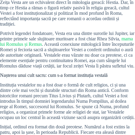
Zeița Vesta are un echivalent direct în mitologia greacă: Hestia. Dar, în
timp ce Hestia a rămas o figură relativ pasivă în religia greacă, cultul
Vestei a fost instituționalizat și politizat în mod profund în Roma,
reflectând importanța sacră pe care romanii o acordau ordinii și
tradiției.
Potrivit legendei fondatoare, Vesta era una dintre surorile lui Jupiter, iar
printre primele sale slujitoare muritoare a fost chiar Rhea Silvia,
mama
lui Romulus și Remus
. Această conexiune mitologică între începuturile
Romei și fecioria sacră a slujitoarelor Vestei a conferit ordinului o aură
de autoritate originară. Vestalele erau văzute nu doar ca preotese, ci ca
elemente esențiale pentru continuitatea Romei, așa cum sângele lui
Romulus dăduse viață cetății, iar focul zeiței Vesta îi păstra sufletul viu.
Nașterea unui cult sacru: cum s-a format instituția vestală
Instituția vestalelor nu a fost doar o formă de cult religios, ci și una
dintre cele mai vechi și durabile structuri din Roma antică. Conform
istoricilor romani precum Titus Livius și Plutarh, cultul Vestei a fost
introdus în timpul domniei legendarului Numa Pompilius, al doilea
rege al Romei, succesorul lui Romulus. Se spune că Numa, profund
religios, a organizat primele forme ale religiei de stat, iar Vestalele
ocupau un loc central în această viziune sacră asupra organizării cetății.
Inițial, ordinul era format din două preotese. Numărul a fost extins la
patru, apoi la șase, în perioada Republicii. Fiecare era aleasă dintre