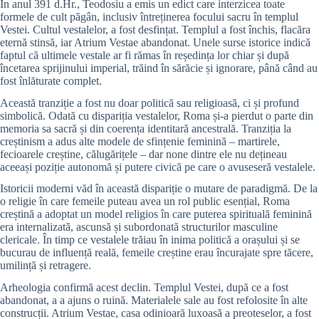
În anul 391 d.Hr., Teodosiu a emis un edict care interzicea toate
formele de cult păgân, inclusiv întreținerea focului sacru în templul
Vestei. Cultul vestalelor, a fost desfințat. Templul a fost închis, flacăra
eternă stinsă, iar Atrium Vestae abandonat. Unele surse istorice indică
faptul că ultimele vestale ar fi rămas în reședința lor chiar și după
încetarea sprijinului imperial, trăind în sărăcie și ignorare, până când au
fost înlăturate complet.
Această tranziție a fost nu doar politică sau religioasă, ci și profund
simbolică. Odată cu dispariția vestalelor, Roma și-a pierdut o parte din
memoria sa sacră și din coerența identitară ancestrală. Tranziția la
creștinism a adus alte modele de sfințenie feminină – martirele,
fecioarele creștine, călugărițele – dar none dintre ele nu dețineau
aceeași poziție autonomă și putere civică pe care o avuseseră vestalele.
Istoricii moderni văd în această dispariție o mutare de paradigmă. De la
o religie în care femeile puteau avea un rol public esențial, Roma
creștină a adoptat un model religios în care puterea spirituală feminină
era internalizată, ascunsă și subordonată structurilor masculine
clericale. În timp ce vestalele trăiau în inima politică a orașului și se
bucurau de influență reală, femeile creștine erau încurajate spre tăcere,
umilință și retragere.
Arheologia confirmă acest declin. Templul Vestei, după ce a fost
abandonat, a a ajuns o ruină. Materialele sale au fost refolosite în alte
construcții. Atrium Vestae, casa odinioară luxoasă a preoteselor, a fost