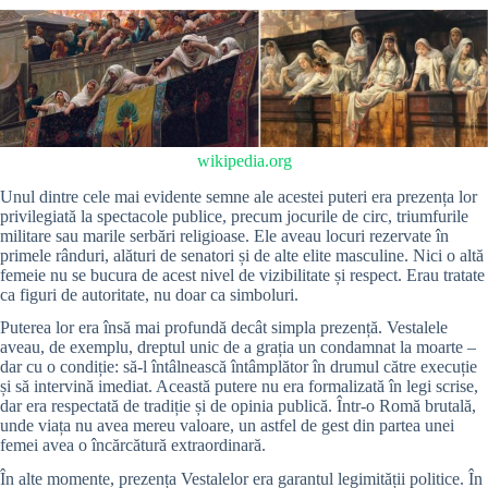
wikipedia.org
Unul dintre cele mai evidente semne ale acestei puteri era prezența lor
privilegiată la spectacole publice, precum jocurile de circ, triumfurile
militare sau marile serbări religioase. Ele aveau locuri rezervate în
primele rânduri, alături de senatori și de alte elite masculine. Nici o altă
femeie nu se bucura de acest nivel de vizibilitate și respect. Erau tratate
ca figuri de autoritate, nu doar ca simboluri.
Puterea lor era însă mai profundă decât simpla prezență. Vestalele
aveau, de exemplu, dreptul unic de a grația un condamnat la moarte –
dar cu o condiție: să-l întâlnească întâmplător în drumul către execuție
și să intervină imediat. Această putere nu era formalizată în legi scrise,
dar era respectată de tradiție și de opinia publică. Într-o Romă brutală,
unde viața nu avea mereu valoare, un astfel de gest din partea unei
femei avea o încărcătură extraordinară.
În alte momente, prezența Vestalelor era garantul legimității politice. În