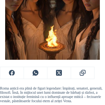
Roma antică era plină de figuri legendare: împărați, senatori, generali,
filosofi. Însă, în mijlocul unei lumi dominate de bărbați și război, a
existat o instituție feminină cu o influență aproape mitică – fecioarele
vestale, păstrătoarele focului etern al zeiței Vesta.