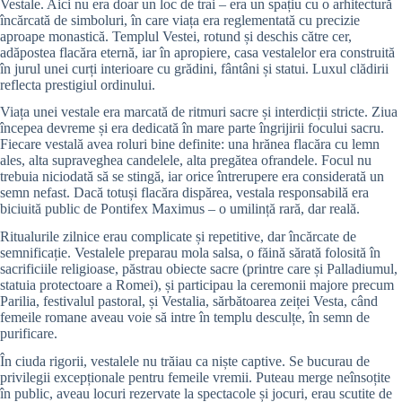
Vestale. Aici nu era doar un loc de trai – era un spațiu cu o arhitectură
încărcată de simboluri, în care viața era reglementată cu precizie
aproape monastică. Templul Vestei, rotund și deschis către cer,
adăpostea flacăra eternă, iar în apropiere, casa vestalelor era construită
în jurul unei curți interioare cu grădini, fântâni și statui. Luxul clădirii
reflecta prestigiul ordinului.
Viața unei vestale era marcată de ritmuri sacre și interdicții stricte. Ziua
începea devreme și era dedicată în mare parte îngrijirii focului sacru.
Fiecare vestală avea roluri bine definite: una hrănea flacăra cu lemn
ales, alta supraveghea candelele, alta pregătea ofrandele. Focul nu
trebuia niciodată să se stingă, iar orice întrerupere era considerată un
semn nefast. Dacă totuși flacăra dispărea, vestala responsabilă era
biciuită public de Pontifex Maximus – o umilință rară, dar reală.
Ritualurile zilnice erau complicate și repetitive, dar încărcate de
semnificație. Vestalele preparau mola salsa, o făină sărată folosită în
sacrificiile religioase, păstrau obiecte sacre (printre care și Palladiumul,
statuia protectoare a Romei), și participau la ceremonii majore precum
Parilia, festivalul pastoral, și Vestalia, sărbătoarea zeiței Vesta, când
femeile romane aveau voie să intre în templu desculțe, în semn de
purificare.
În ciuda rigorii, vestalele nu trăiau ca niște captive. Se bucurau de
privilegii excepționale pentru femeile vremii. Puteau merge neînsoțite
în public, aveau locuri rezervate la spectacole și jocuri, erau scutite de