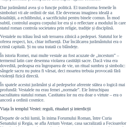
Dar jurământul avea și o funcție politică. El transforma femeile în
simboluri vii ale ordinii de stat. Ele deveneau imaginea ideală a
loialității, a echilibrului, a sacrificiului pentru binele comun. În mod
subtil, controlul asupra corpului lor era și o reflectare a modului în care
statul roman controla societatea prin religie, tradiție și disciplină.
Vestalele nu trăiau însă sub teroarea zilnică a pedepsei. Statutul lor le
oferea respect, lux, chiar influență. Dar încălcarea jurământului era o
crimă capitală. Și nu una tratată cu blândețe.
În istoria Romei, mai multe vestale au fost acuzate de „incestum” –
termenul latin care desemna violarea castității sacre. Dacă vina era
dovedită, pedeapsa era îngroparea de vie, un ritual sumbru și simbolic:
sângele sacru nu putea fi vărsat, deci moartea trebuia provocată fără
violență fizică directă.
În spatele acestui jurământ și al pedepselor aferente stătea o logică mai
profundă: Vestalele nu erau femei „normale”. Ele întruchipau
sacralitatea statului roman. Castitatea lor nu era doar o virtute – era o
ancoră a ordinii cosmice.
Viața în templul Vestei: reguli, ritualuri și interdicții
Departe de ochii lumii, în inima Forumului Roman, între Curia
Senatului și Regia, se afla Atrium Vestae, casa sacralizată a Fecioarelor