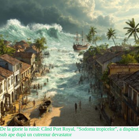
De la glorie la ruină: Când Port Royal, “Sodoma tropicelor”, a dispărut
sub ape după un cutremur devastator