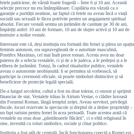
fetele patriciene, de vârstă foarte fragedă – între 6 și 10 ani. Această
selecție precoce nu era întâmplătoare. Copilăria era văzută ca o
garanție a purității neatinse, iar faptul că fetele nu aveau încă o viață
socială sau sexuală le făcea potrivite pentru un angajament spiritual
absolut. Fiecare vestală semna un jurământ de castitate pe 30 de ani,
împărțiți astfel: 10 ani de formare, 10 ani de slujire activă și 10 ani de
instruire a noilor vestale.
Interesant este că, deși instituția era formată din femei și părea un spațiu
feminin autonom, era supravegheată de o autoritate masculină,
Pontifex Maximus, cel mai înalt preot roman. Acesta avea nu doar
puterea de a selecta vestalele, ci și de a le judeca, a le pedepsi și a le
elibera de jurământ. Totuși, în cadrul ritualurilor publice, vestalele
aveau o autonomie neobișnuită: li se permitea să vorbească, să
participe la ceremonii oficiale, să poarte simboluri distinctive și să
beneficieze de protecție legală specială.
De-a lungul secolelor, cultul a fost nu doar tolerat, ci onorat și sprijinit
financiar de stat. Vestalele trăiau în Atrium Vestae, o clădire luxoasă
din Forumul Roman, lângă templul zeiței. Aveau servitori, privilegii
fiscale, locuri rezervate la spectacole și dreptul de a deține proprietăți –
un fapt rarisim pentru femei în acea perioadă. Toate acestea arată că
vestalele nu erau doar „păstrătoarele flăcării”, ci o elită religioasă în
sine, investită cu roluri simbolice, sociale și chiar politice.
Instituția a fost atât de centrală, încât funcționarea corectă a Romei era