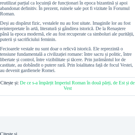
reutilizat parțial ca locuință de funcționari în epoca bizantină și apoi
abandonat definitiv. În prezent, ruinele sale pot fi vizitate în Forumul
Roman.
Deși au dispărut fizic, vestalele nu au fost uitate. Imaginile lor au fost
reinterpretate în artă, literatură și gândirea istorică. De la Renaștere
până la epoca modernă, ele au fost recuperate ca simboluri ale purității,
puterii și sacrificiului feminin.
Fecioarele vestale nu sunt doar o relicvă istorică. Ele reprezintă o
tensiune fundamentală a civilizației romane: între sacru și politic, între
libertate și control, între vizibilitate și tăcere. Prin jurământul lor de
castitate, au dobândit o putere rară. Prin loialitatea față de focul Vestei,
au devenit gardienele Romei.
Citește și:
De ce s-a împărțit Imperiul Roman în două părți, de Est și de
Vest
Citește și...