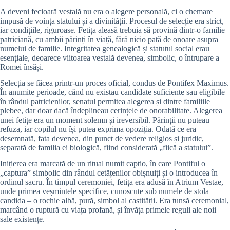
A deveni fecioară vestală nu era o alegere personală, ci o chemare
impusă de voința statului și a divinității. Procesul de selecție era strict,
iar condițiile, riguroase. Fetița aleasă trebuia să provină dintr-o familie
patriciană, cu ambii părinți în viață, fără nicio pată de onoare asupra
numelui de familie. Integritatea genealogică și statutul social erau
esențiale, deoarece viitoarea vestală devenea, simbolic, o întrupare a
Romei însăși.
Selecția se făcea printr-un proces oficial, condus de Pontifex Maximus.
În anumite perioade, când nu existau candidate suficiente sau eligibile
în rândul patricienilor, senatul permitea alegerea și dintre familiile
plebee, dar doar dacă îndeplineau cerințele de onorabilitate. Alegerea
unei fetițe era un moment solemn și ireversibil. Părinții nu puteau
refuza, iar copilul nu își putea exprima opoziția. Odată ce era
desemnată, fata devenea, din punct de vedere religios și juridic,
separată de familia ei biologică, fiind considerată „fiică a statului”.
Inițierea era marcată de un ritual numit captio, în care Pontiful o
„captura” simbolic din rândul cetățenilor obișnuiți și o introducea în
ordinul sacru. În timpul ceremoniei, fetița era adusă în Atrium Vestae,
unde primea veșmintele specifice, cunoscute sub numele de stola
candida – o rochie albă, pură, simbol al castității. Era tunsă ceremonial,
marcând o ruptură cu viața profană, și învăța primele reguli ale noii
sale existențe.