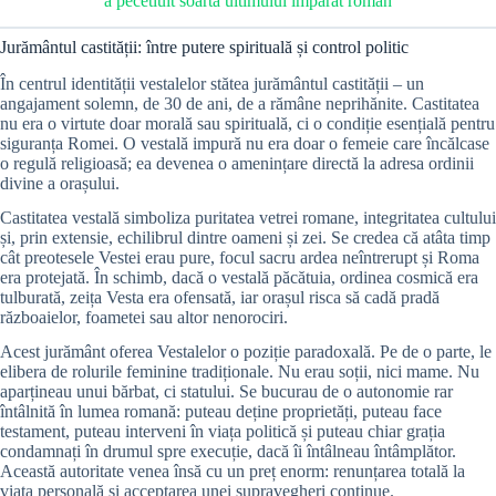
a pecetluit soarta ultimului împărat roman
Jurământul castității: între putere spirituală și control politic
În centrul identității vestalelor stătea jurământul castității – un
angajament solemn, de 30 de ani, de a rămâne neprihănite. Castitatea
nu era o virtute doar morală sau spirituală, ci o condiție esențială pentru
siguranța Romei. O vestală impură nu era doar o femeie care încălcase
o regulă religioasă; ea devenea o amenințare directă la adresa ordinii
divine a orașului.
Castitatea vestală simboliza puritatea vetrei romane, integritatea cultului
și, prin extensie, echilibrul dintre oameni și zei. Se credea că atâta timp
cât preotesele Vestei erau pure, focul sacru ardea neîntrerupt și Roma
era protejată. În schimb, dacă o vestală păcătuia, ordinea cosmică era
tulburată, zeița Vesta era ofensată, iar orașul risca să cadă pradă
războaielor, foametei sau altor nenorociri.
Acest jurământ oferea Vestalelor o poziție paradoxală. Pe de o parte, le
elibera de rolurile feminine tradiționale. Nu erau soții, nici mame. Nu
aparțineau unui bărbat, ci statului. Se bucurau de o autonomie rar
întâlnită în lumea romană: puteau deține proprietăți, puteau face
testament, puteau interveni în viața politică și puteau chiar grația
condamnați în drumul spre execuție, dacă îi întâlneau întâmplător.
Această autoritate venea însă cu un preț enorm: renunțarea totală la
viața personală și acceptarea unei supravegheri continue.