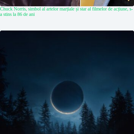
Chuck Norris, simbol al artelor marțiale și star al filmelor de acțiune, s-
a stins la 86 de ani