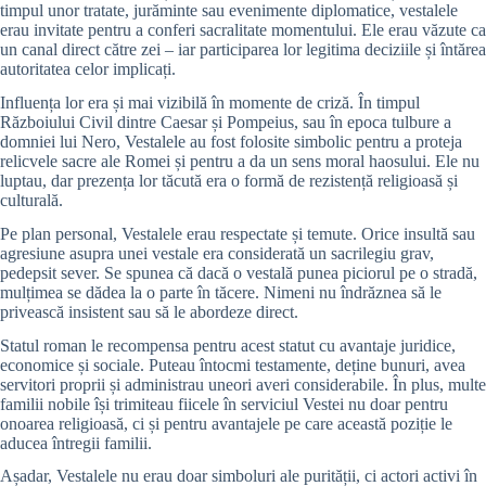
timpul unor tratate, jurăminte sau evenimente diplomatice, vestalele
erau invitate pentru a conferi sacralitate momentului. Ele erau văzute ca
un canal direct către zei – iar participarea lor legitima deciziile și întărea
autoritatea celor implicați.
Influența lor era și mai vizibilă în momente de criză. În timpul
Războiului Civil dintre Caesar și Pompeius, sau în epoca tulbure a
domniei lui Nero, Vestalele au fost folosite simbolic pentru a proteja
relicvele sacre ale Romei și pentru a da un sens moral haosului. Ele nu
luptau, dar prezența lor tăcută era o formă de rezistență religioasă și
culturală.
Pe plan personal, Vestalele erau respectate și temute. Orice insultă sau
agresiune asupra unei vestale era considerată un sacrilegiu grav,
pedepsit sever. Se spunea că dacă o vestală punea piciorul pe o stradă,
mulțimea se dădea la o parte în tăcere. Nimeni nu îndrăznea să le
privească insistent sau să le abordeze direct.
Statul roman le recompensa pentru acest statut cu avantaje juridice,
economice și sociale. Puteau întocmi testamente, deține bunuri, avea
servitori proprii și administrau uneori averi considerabile. În plus, multe
familii nobile își trimiteau fiicele în serviciul Vestei nu doar pentru
onoarea religioasă, ci și pentru avantajele pe care această poziție le
aducea întregii familii.
Așadar, Vestalele nu erau doar simboluri ale purității, ci actori activi în