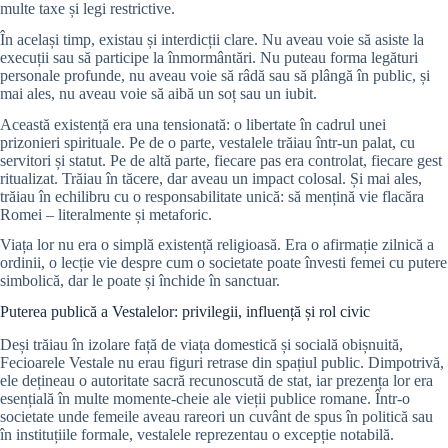
multe taxe și legi restrictive.
În același timp, existau și interdicții clare. Nu aveau voie să asiste la
execuții sau să participe la înmormântări. Nu puteau forma legături
personale profunde, nu aveau voie să râdă sau să plângă în public, și
mai ales, nu aveau voie să aibă un soț sau un iubit.
Această existență era una tensionată: o libertate în cadrul unei
prizonieri spirituale. Pe de o parte, vestalele trăiau într-un palat, cu
servitori și statut. Pe de altă parte, fiecare pas era controlat, fiecare gest
ritualizat. Trăiau în tăcere, dar aveau un impact colosal. Și mai ales,
trăiau în echilibru cu o responsabilitate unică: să mențină vie flacăra
Romei – literalmente și metaforic.
Viața lor nu era o simplă existență religioasă. Era o afirmație zilnică a
ordinii, o lecție vie despre cum o societate poate învesti femei cu putere
simbolică, dar le poate și închide în sanctuar.
Puterea publică a Vestalelor: privilegii, influență și rol civic
Deși trăiau în izolare față de viața domestică și socială obișnuită,
Fecioarele Vestale nu erau figuri retrase din spațiul public. Dimpotrivă,
ele dețineau o autoritate sacră recunoscută de stat, iar prezența lor era
esențială în multe momente-cheie ale vieții publice romane. Într-o
societate unde femeile aveau rareori un cuvânt de spus în politică sau
în instituțiile formale, vestalele reprezentau o excepție notabilă.